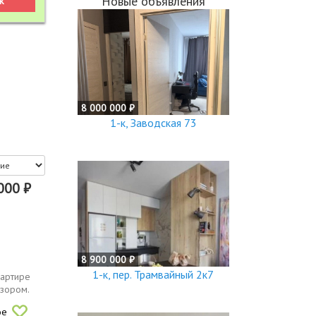
Новые объявления
8 000 000 ₽
1-к, Заводская 73
000 ₽
8 900 000 ₽
1-к, пер. Трамвайный 2к7
вартире
зором.
ое