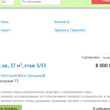
атные
Комнаты
атные+
Гаражи и Паркинги
Сортировка
2
 кв., 37 м
, этаж 3/33
8 000 
-Исетский
(
Юго-Западный
)
водская 73
я уютная еврооднокомнатная квартира с современным евро
комнаты изолированные, что обеспечивает комфорт и приватность. в к
 свежий ремонт, стены украшены стильными обоями с геометрическим у
инная...
В избранн