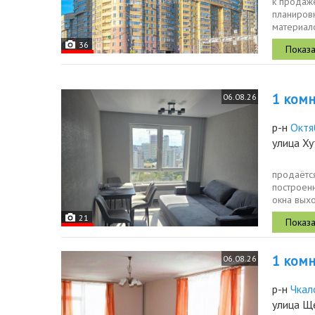
к продаже
планировк
материало
центр гор
36
1 комн.
06.08.26
р-н
Октя
улица Ху
продаётс
построенн
окна выхо
стенах об
21
1 комн.
06.08.26
р-н
Чкал
улица Щ