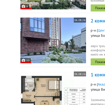
кухонный 
перегород
9
2 комн.
06.08.26
р-н
(
Цен
улица Б
евро тре
комфортно
никто не 
39
1 комн.
06.08.26
р-н
(
Ака
улица Ви
1комнатна
квартира