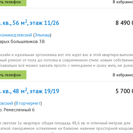
В избранн
2
 кв., 56 м
, этаж 11/26
8 490 
оникидзевский
(
Эльмаш
)
тарых большевиков 3В
изайн и идеальная эргономика вот что ждет вас в этой квартире.выпол
ный ремонт от пола до потолка в современном стиле. новым собственн
буквально всё можно заехать просто с чемоданом и сразу жить, не дума
.
В избранн
2
 кв., 48 м
, этаж 19/19
5 700 
овский
(
Вторчермет
)
р. Ремесленный 6
 светлая 1к. квартира. общая площадь 48,6 кв. м отличный метраж для
тной. панорамное остекление на балконе. наличие просторной кладовк