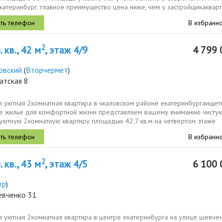
катеринбург. главное преимущество цена ниже, чем у застройщикаквар
 в...
В избранн
2
 кв., 42 м
, этаж 4/9
4 799 
овский
(
Вторчермет
)
атская 8
я уютная 2комнатная квартира в чкаловском районе екатеринбургаищет
е жилье для комфортной жизни представляем вашему вниманию чистую
 уютную 2комнатную квартиру площадью 42,7 кв.м на четвертом этаже
 кирпичного...
В избранн
2
 кв., 43 м
, этаж 4/5
6 100 
тр
)
евченко 31
 уютная 2комнатная квартира в центре екатеринбурга на улице шевченк