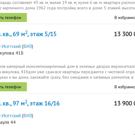
щадь составляет 43 кв. м, жилая 19 кв. м, кухня 6 кв. м. квартира распо
е кирпичного дома 1962 года постройки, всего в доме 5 этажей. высота.
В избранн
2
 кв., 69 м
, этаж 5/15
13 300 
-Исетский
(
ВИЗ
)
икулова 41Б
лов камерный монолитнокирпичный дом в зеленых дворах верхисетско
а викулова, 41бдом уже сдан.все квартиры передаются с чистовой отд
уках и вы дома. заезжайте сразу, без ожидания и затяжных ремонтов. в
В избранн
2
 кв., 97 м
, этаж 16/16
13 900 
-Исетский
(
ВИЗ
)
ауля 44