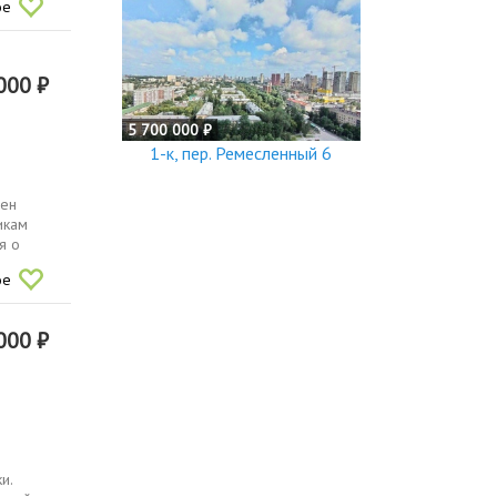
ое
000 ₽
5 700 000 ₽
1-к, пер. Ремесленный 6
нен
икам
я о
ое
000 ₽
и.