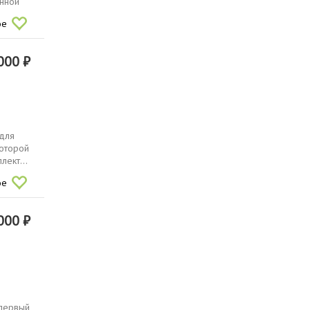
онной
ое
000 ₽
 для
которой
лeкт...
ое
000 ₽
 первый