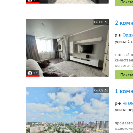
2 комн.
06.08.26
р-н
Ордж
улица С
готовый д
качествен
остается 
ремонте..
13
1 комн.
06.08.26
р-н
Чкал
улица пе
продается
однокомна