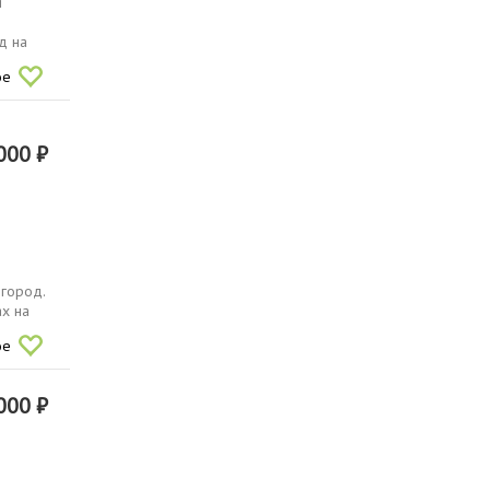
й
д на
ое
000 ₽
 город.
ах на
ое
000 ₽