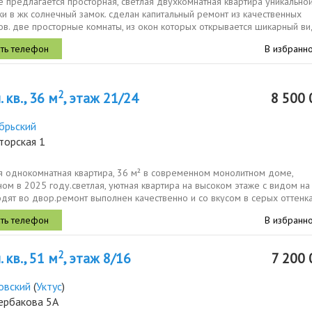
 предлагается просторная, светлая двухкомнатная квартира уникально
и в жк солнечный замок. сделан капитальный ремонт из качественных
в. две просторные комнаты, из окон которых открывается шикарный ви
ода,...
В избранн
2
 кв., 36 м
, этаж 21/24
8 500 
брьский
торская 1
я однокомнатная квартира, 36 м² в современном монолитном доме,
ом в 2025 году.светлая, уютная квартира на высоком этаже с видом на
дят во двор.ремонт выполнен качественно и со вкусом в серых оттенк
ои...
В избранн
2
 кв., 51 м
, этаж 8/16
7 200 
овский
(
Уктус
)
ербакова 5А