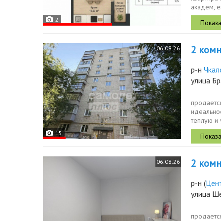
академ, е
продаётся
2
2 комн.
06.08.26
р-н
Чкал
улица Бр
продаетс
идеально
теплую и
надежного
15
2 комн.
06.08.26
р-н
(
Цен
улица Ш
продается