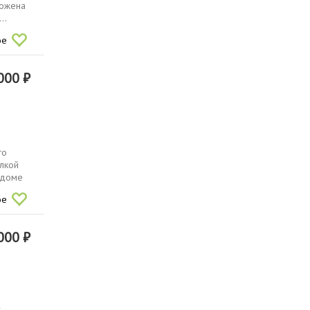
ложена
..
ое
000 ₽
го
елкой
 доме
ое
000 ₽