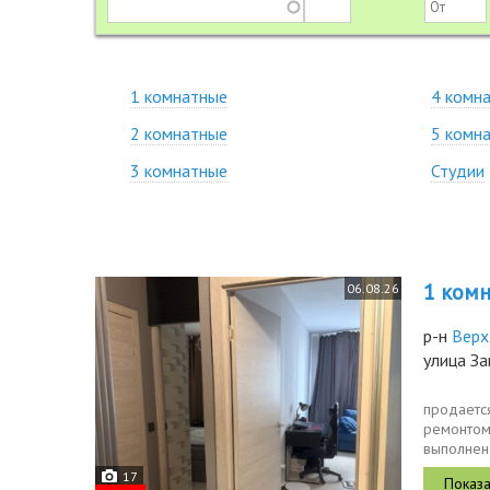
1 комнатные
4 комн
2 комнатные
5 комн
3 комнатные
Студии
1 комн.
06.08.26
р-н
Верх
улица За
продаетс
ремонтом.
выполнен
кухнягост
17