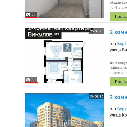
общая пло
на 4 этаж
21
2 комн.
06.08.26
р-н
Верх
улица В
дом вику
района, н
ключи в р
один...
39
2 комн.
06.08.26
р-н
Верх
улица Кр