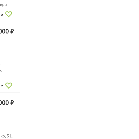
тира
ое
000 ₽
е
,
ое
000 ₽
о, 31.