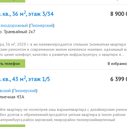
2
 кв., 36 м
, этаж 3/34
8 900 
езнодорожный
(
Пионерский
)
р. Трамвайный 2к7
ира, 36 м², 2020 г. в жк малевичпродается стильная 1комнатная квартира 
ским ремонтом в современном жилом комплексе малевич. идеальный в
кто ценит комфорт, качество и развитую инфраструктуру о квартире и...
В избранн
2
 кв., 43 м
, этаж 1/5
6 399 
вский
(
Пионерский
)
олнечная 43А
айте квартиру не посмотрев наш вариантквартира с дизайнерским ремо
без долгов и обременений.продаётся уютная квартира в тихом районе
катеринбурга.район кировский, микрорайон пионерскийкирпичный
структура...