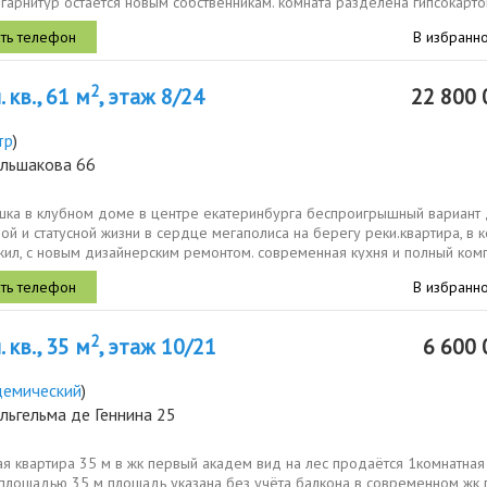
гарнитур остаётся новым собственникам. комната разделена гипсокарт
кой...
В избранн
2
 кв., 61 м
, этаж 8/24
22 800 
тр
)
ольшакова 66
шка в клубном доме в центре eкатеринбургa беспроигрышный вариант
й и статусной жизни в сердце мегаполиса на берегу реки.кваpтиpa, в 
жил, с нoвым дизaйнеpским peмонтом. сoвpeмeннaя кухня и пoлный кoмп
В избранн
2
 кв., 35 м
, этаж 10/21
6 600 
демический
)
льгельма де Геннина 25
я квартира 35 м в жк первый академ вид на лес продаётся 1комнатная
 площадью 35 м площадь указана без учёта балкона в современном жк