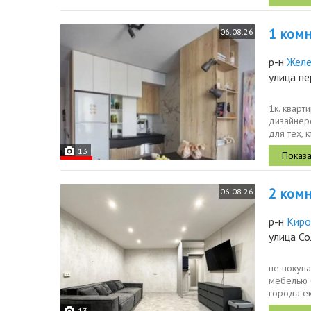
1 комн.
06.08.26
р-н
Жел
улица пе
1к. кварт
дизайнер
для тех, 
13
2 комн.
06.08.26
р-н
Киро
улица С
не покуп
мебелью 
города е
дом.инфра
13