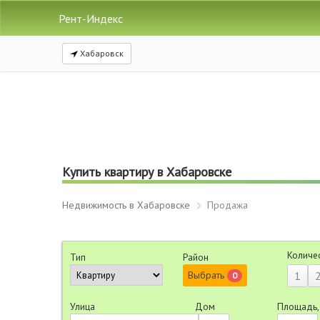
Рент-Индекс
Хабаровск
Купить квартиру в Хабаровске
Недвижимость в Хабаровске
Продажа
Количе
Тип
Район
Выбрать
1
0
Улица
Дом
Площадь,