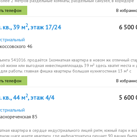
более 2 метров раздельные комнаты, раздельный санузел, в коридоре
.
В избранн
2
 кв., 39 м
, этаж 17/24
6 500 
стриальный
коссовского 46
екта 541016. продаётся 1комнатная квартира в новом жк отличный ста
й жизни или выгодная инвестицияплощадь 39 м² здесь хватит места и 
 для работы. главная фишка квартиры большая кухнягостиная 13 м² с
...
В избранн
2
 кв., 44 м
, этаж 4/4
5 600 
стриальный
раснореченская 85
тная квартира в сердце индустриального лицей ритм, южный парк и вс
одном шаге ищете квартиру, где инфраструктура решает 90 ваших быт