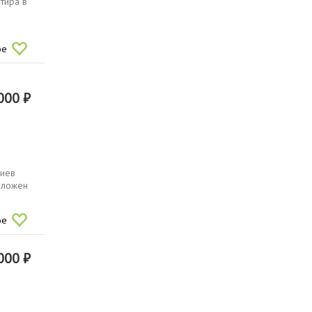
тира в
и
ое
000 ₽
ниев
уложен
ое
000 ₽