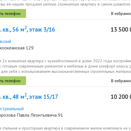
вы её нашли. продаем уютную 2комнатную квартиру в самом развитом и
В избранн
2
 кв., 56 м
, этаж 3/16
13 500 
вский
ихоокеанская 129
 2х комнатная квартира с кухнейгостинной в доме 2022 года постройки
 с готовым современным ремонтом и мебелью в доме комфорт класса. 
 для себя с использованием высококачественных строительных материа
В избранн
2
 кв., 48 м
, этаж 15/17
10 200 
стриальный
орозова Павла Леонтьевича 91
я стильная и просторная квартира в современном жилом комплексе на 