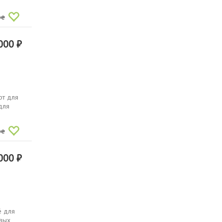
ое
000 ₽
рт для
для
ое
000 ₽
ё для
овых