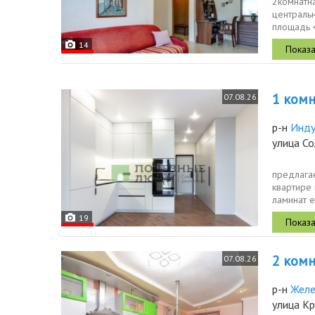
2комнатна
центральн
площадь 4
постройки.
14
1 комн.
07.08.26
р-н
Инду
улица С
предлагае
квартире
ламинат 
матовые..
19
2 комн.
07.08.26
р-н
Жел
улица К