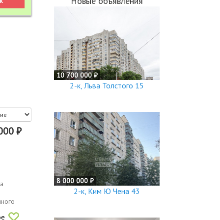
Новые объявления
10 700 000 ₽
2-к, Льва Толстого 15
000 ₽
8 000 000 ₽
ва
2-к, Ким Ю Чена 43
чного
ое