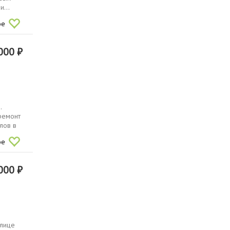
...
ое
000 ₽
.
ремонт
лов в
ое
000 ₽
улице