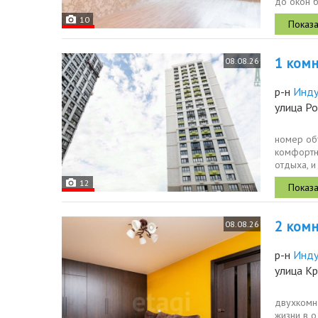
до окон 
большая..
10
1 комн.
08.08.26
р-н
Инду
улица Ро
номер объ
комфортно
отдыха, и
витражным
12
2 комн.
08.08.26
р-н
Инду
улица К
двухкомна
жизни в 