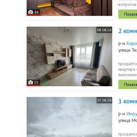
вопросов 
34
2 комн.
08.08.26
р-н
Киро
улица Т
продаётся
квартира
выполнен
светлых...
25
1 комн.
07.08.26
р-н
Инду
улица М
продаетс