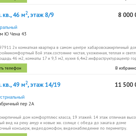
2
 кв., 46 м
, этаж 8/9
8 000 
ральный
им Ю Чена 43
597911 2х комнатная квартира в самом центре хабаровскакирпичный д
ройкикомфортный 8ой этаж.состояние чистая, ухоженная, теплая и светл
щадь 46 м2, комнаты 17 и 9,3 м2, кухня 6,4м2.инфраструктурацентр го
В избранн
2
 кв., 49 м
, этаж 14/19
11 500 
стриальный
абричный пер 2А
кирпичный дом комфортплюс класса, 19 этажей. 14 этаж отличная высо
й вид на реку амур и новые жк. солнце с обеда до заката.в доме
точный консьерж, видеодомофон, видеонаблюдение по периметру.
сть на высоком...