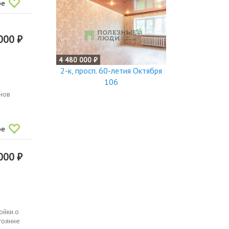
ое
000 ₽
4 480 000 ₽
2-к, просп. 60-летия Октября
106
нов
ое
000 ₽
ойки.о
тояние