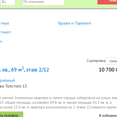
атные
Гаражи и Паркинги
атные+
ы
Сортировка
2
 кв., 69 м
, этаж 2/12
10 700 
ральный
ва Толстого 15
я уютная 2комнатная квартира в самом сердце хабаровска на улице ль
 15. общая площадь составляет 69.8 кв. м, жилая площадь 41.2 кв. м, а
я кухня 11.4 кв. м. квартира расположена на 2 этаже 12этажного кирпи
...
В избранн