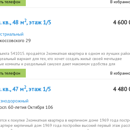
В избранн
2
 кв., 48 м
, этаж 1/5
4 600 
стриальный
коссовского 29
ъекта 541015. продаётся 2комнатная квартира в одном из лучших райо
еальный вариант для тех, кто хочет создать жильё своей мечтыдве
ые комнаты и раздельный санузел дают максимум удобства для
ртира ждёт вашего...
В избранн
2
 кв., 47 м
, этаж 1/5
4 480 
езнодорожный
осп. 60-летия Октября 106
тся к покупке 2комнатная квартира в кирпичном доме 1969 года постр
вартире кирпичный дом 1969 года постройки высокий первый этаж расс