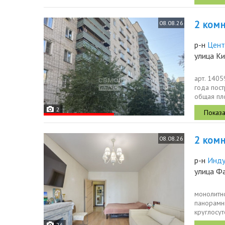
2 комн.
08.08.26
р-н
Цент
улица К
арт. 140
года пост
общая пло
до...
2
2 комн.
08.08.26
р-н
Инду
улица Ф
монолитно
панорамны
круглосу
безопасно
26