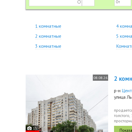
1 комнатные
4 комн
2 комнатные
5 комн
3 комнатные
Комнат
2 комн.
08.08.26
р-н
Цент
улица Ль
продаетс
толстого,
просторна
дома 1996
15