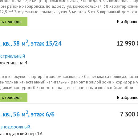
я квартира 42,9 м² центр комсомольская, 38продаётся 2комнатная квар
ом районе хабаровска, по адресу ул. комсомольская, 38.характеристик
2,9 м² 2 отдельные комнаты кухня 6 м² этаж 5 из 5 кирпичный дом год
..
В избранн
2
 кв., 38 м
, этаж 15/24
12 990 
стриальный
олженицына 4
тся к покупке квартира в жилом комплексе бизнескласса полюса.описа
 выполнен качественный капитальный ремонт в жилой зоне и коридоре 
единым контуром без порогов на стены нанесены износостойкие обои
.
В избранн
2
 кв., 56 м
, этаж 6/6
7 300 
езнодорожный
раснодарский пер 1А