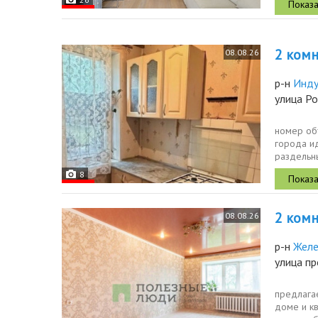
2 комн.
08.08.26
р-н
Инду
улица Ро
номер об
города ид
раздельн
семьи.ква
8
2 комн.
08.08.26
р-н
Жел
улица пр
предлагае
доме и к