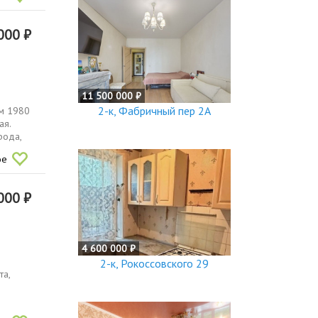
000 ₽
11 500 000 ₽
2-к, Фабричный пер 2А
ом 1980
ая.
рода,
ое
000 ₽
4 600 000 ₽
2-к, Рокоссовского 29
та,