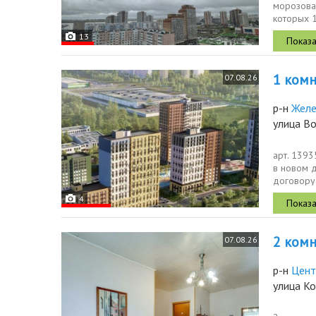
морозова 
которых 1
13
1 комн.
07.08.26
р-н
Жел
улица В
арт. 139
в новом д
договору 
стоимость,
4
2 комн.
07.08.26
р-н
Цент
улица К