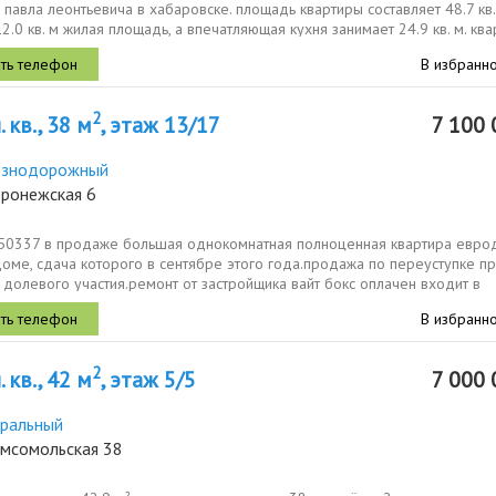
павла леонтьевича в хабаровске. площадь квартиры составляет 48.7 кв. 
2.0 кв. м жилая площадь, а впечатляющая кухня занимает 24.9 кв. м. квар
В избранн
2
 кв., 38 м
, этаж 13/17
7 100 
езнодорожный
оронежская 6
350337 в продаже большая однокомнатная полноценная квартира евро
оме, сдача которого в сентябре этого года.продажа по переуступке пр
долевого участия.ремонт от застройщика вайт бокс оплачен входит в
...
В избранн
2
 кв., 42 м
, этаж 5/5
7 000 
ральный
омсомольская 38