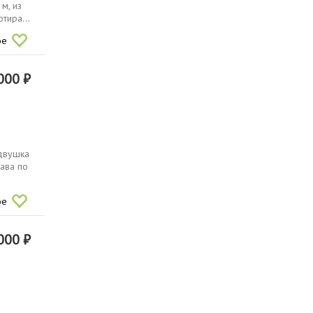
м, из
тира...
ое
000 ₽
двушка
ава по
ое
000 ₽