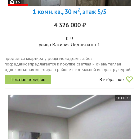
16
2
1 комн. кв., 30 м
, этаж 5/5
4 326 000 ₽
р-н
улица Василия Ледовского 1
продается квартира у рощи молодежная. без
посредниковпредлагается к покупке светлая и очень теплая
однокомнатная квартира в районе с идеальной инфраструктурой.
прямая продажа от собственника.о квартире общая атмосфера
В избранное
пространство наполнено...
10.08.26