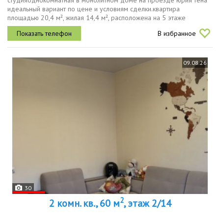
студияоднокомнатная в монолитном доме на проезде юрия тена
идеальный вариант по цене и условиям сделки.квартира
площадью 20,4 м², жилая 14,4 м², расположена на 5 этаже
12этажного дома 2014 года постройки. тип квартиры стандартная,
В избранное
планировка...
09.08.26
30
2
2 комн. кв., 60 м
, этаж 2/14