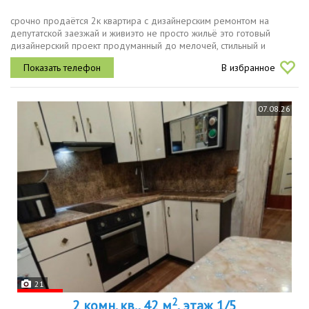
срочно продаётся 2к квартира с дизайнерским ремонтом на
депутатской заезжай и живиэто не просто жильё это готовый
дизайнерский проект продуманный до мелочей, стильный и
комфортный. вам не придётся тратить месяцы на ремонт и подбор
В избранное
материалов всё...
07.08.26
21
2
2 комн. кв., 42 м
, этаж 1/5