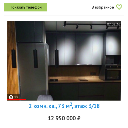
квартиру на ул. сухэбатора, 13 в туристической зоне иркутска. это
В избранное
не...
07.08.26
19
2
2 комн. кв., 73 м
, этаж 3/18
12 950 000 ₽