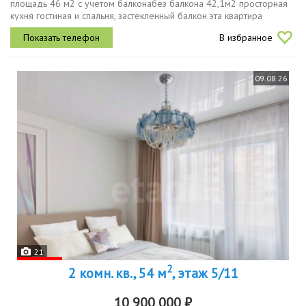
площадь 46 м2 с учетом балконабез балкона 42,1м2 просторная
кухня гостиная и спальня, застекленный балкон.эта квартира
предлагает прекрасный вид из окон на улицу, евроремонт делали
В избранное
для себя без...
09.08.26
21
2
2 комн. кв., 54 м
, этаж 5/11
10 900 000 ₽