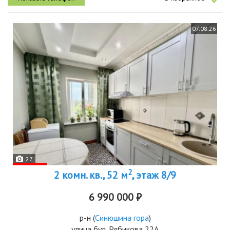
07.08.26
27
2
2 комн. кв., 52 м
, этаж 8/9
6 990 000 ₽
р-н
(
Синюшина гора
)
улица бул. Рябикова 22А