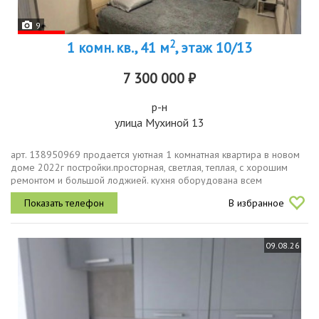
9
2
1 комн. кв., 41 м
, этаж 10/13
7 300 000 ₽
р-н
улица Мухиной 13
арт. 138950969 продается уютная 1 комнатная квартира в новом
доме 2022г постройки.просторная, светлая, теплая, с хорошим
ремонтом и большой лоджией. кухня оборудована всем
необходимым, включая холодильник. совмещенный санузел . из
В избранное
мебели и техники...
09.08.26