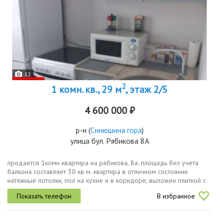
12
2
1 комн. кв., 29 м
, этаж 2/5
4 600 000 ₽
р-н
(
Синюшина гора
)
улица бул. Рябикова 8А
продается 1комн квартира на рябикова, 8а. площадь без учета
балкона составляет 30 кв м. квартира в отличном состоянии
натяжные потолки, пол на кухне и в коридоре, выложен плиткой с
теплыми полами. остается вся мебель и техника. балкон застеклен,
В избранное
на...