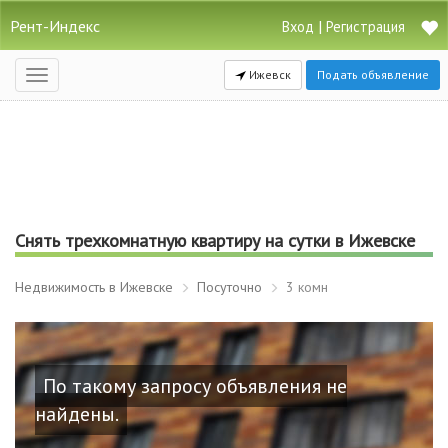
Рент-Индекс
|
Вход
Регистрация
Ижевск
Подать объявление
Открыть
навигацию
Снять трехкомнатную квартиру на сутки в Ижевске
Недвижимость в Ижевске
Посуточно
3 комн
По такому запросу объявления не
найдены.