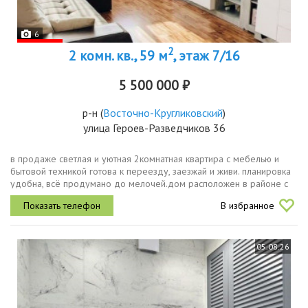
6
2
2 комн. кв., 59 м
, этаж 7/16
5 500 000 ₽
р-н
(
Восточно-Кругликовский
)
улица Героев-Разведчиков 36
в продаже светлая и уютная 2комнатная квартира с мебелью и
бытовой техникой готова к переезду, заезжай и живи. планировка
удобна, всё продумано до мелочей.дом расположен в районе с
развитой инфраструктурой в шаговой доступности школы, детские
В избранное
сады...
05.08.26