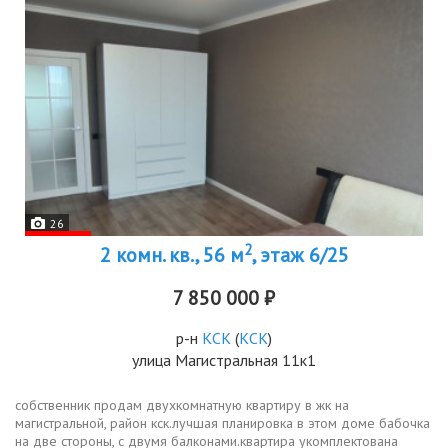
26
2
2 комн. кв., 56 м
, этаж 6/25
7 850 000 ₽
р-н
КСК
(
КСК
)
улица Магистральная 11к1
собственник продам двухкомнатную квартиру в жк на
магистральной, район кск.лучшая планировка в этом доме бабочка
на две стороны, с двумя балконами.квартира укомплектована