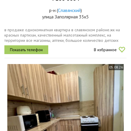
р-н
(
Славянский
)
улица Заполярная 35к5
в продаже однокомнатная квартира в славянском районе.жк на
красных партизан, качественный малоэтажный комплекс, на
территории все магазины, аптеки, большое количество детских
площадок. до школы и детского сада 10 минут пешей ходьбы. в
В избранное
квартире...
05.08.26