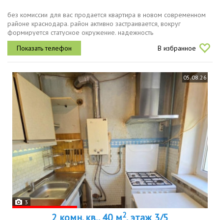
без комиссии для вас продается квартира в новом современном
районе краснодара. район активно застраивается, вокруг
формируется статусное окружение. надежность
монолитнокаркасная технология, европейские инженерные
В избранное
стандарты, долговечные материалы...
05.08.26
3
2
2 комн. кв., 40 м
, этаж 3/5