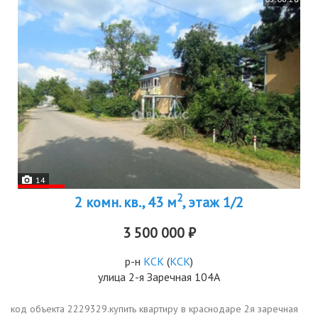
14
2
2 комн. кв., 43 м
, этаж 1/2
3 500 000 ₽
р-н
КСК
(
КСК
)
улица 2-я Заречная 104А
код объекта 2229329.купить квартиру в краснодаре 2я заречная