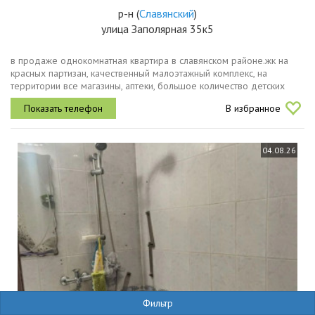
р-н
(
Славянский
)
улица Заполярная 35к5
в продаже однокомнатная квартира в славянском районе.жк на
красных партизан, качественный малоэтажный комплекс, на
территории все магазины, аптеки, большое количество детских
площадок. до школы и детского сада 10 минут пешей ходьбы. в
В избранное
квартире...
04.08.26
Фильтр