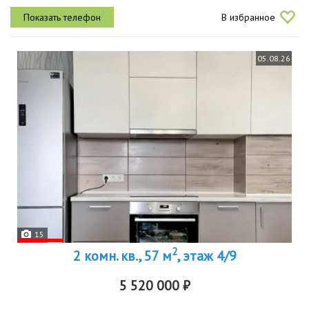
мебелью и техникой, все остаётсяремонт делался для себя
В избранное
натяжные потолки,...
05.08.26
15
2
2 комн. кв., 57 м
, этаж 4/9
5 520 000 ₽