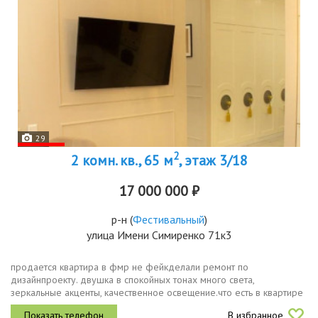
29
2
2 комн. кв., 65 м
, этаж 3/18
17 000 000 ₽
р-н
(
Фестивальный
)
улица Имени Симиренко 71к3
продается квартира в фмр не фейкделали ремонт по
дизайнпроекту. двушка в спокойных тонах много света,
зеркальные акценты, качественное освещение.что есть в квартире
спальня с мягким ковролином, светлая просторная гостиная диван
В избранное
раскладывается в...