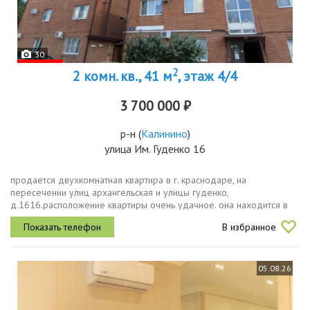
30
2
2 комн. кв., 41 м
, этаж 4/4
3 700 000 ₽
р-н
(
Калинино
)
улица Им. Гуденко 16
продается двухкомнатная квартира в г. краснодаре, на
пересечении улиц архангельская и улицы гуденко,
д.1616.расположение квартиры очень удачное. она находится в
развитом районе, где есть вся необходимая инфраструктура.
В избранное
квартира светлая, тёплая....
05.08.26