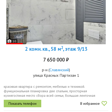
10
2
2 комн. кв., 58 м
, этаж 9/13
7 650 000 ₽
р-н
(
Славянский
)
улица Красных Партизан 1
красивая квартира с ремонтом, мебелью и техникой.
функциональная планировка две спальни, просторная
кухнягостиная место сбора всей семьи, большая ленточная
лоджия.ремонт выполнен по дизайн проекту. все подобрано со
В избранное
вкусом.жк светлоград уютный мкр,...