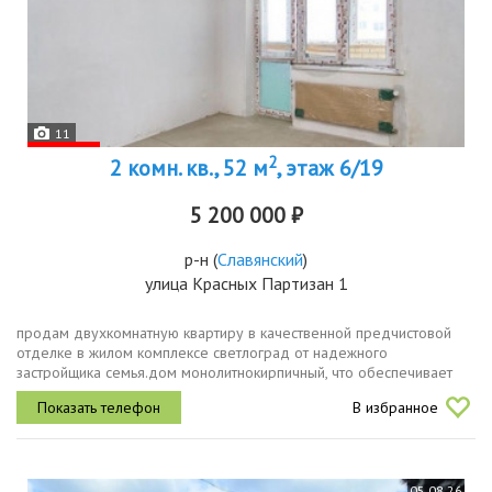
11
2
2 комн. кв., 52 м
, этаж 6/19
5 200 000 ₽
р-н
(
Славянский
)
улица Красных Партизан 1
продам двухкомнатную квартиру в качественной предчистовой
отделке в жилом комплексе светлоград от надежного
застройщика семья.дом монолитнокирпичный, что обеспечивает
хорошую шумотеплоизоляцию. придомовая территория
В избранное
ухоженная и красивая....
05.08.26