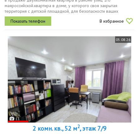
в продаже двухкомнатная квартира в районе улиц 1го
маяроссийской.квартира в доме, у которого своя закрытая
территория с детской площадкой, для безопасности ваших
детей.отличное местоположение, рядом есть всё необходимое
В избранное
для жизни магазины, аптеки,...
05.08.26
11
2
2 комн. кв., 52 м
, этаж 7/9