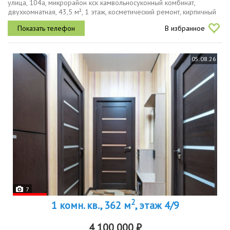
улица, 104а, микрорайон кск камвольносуконный комбинат,
двухкомнатная, 43,5 м², 1 этаж, косметический ремонт, кирпичный
дом 1985 г.звоните все объекты проходят проверку
В избранное
документов,...
05.08.26
7
2
1 комн. кв., 362 м
, этаж 4/9
4 100 000 ₽