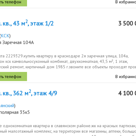
В избранн
2
 кв., 43 м
, этаж 1/2
3 500 
(
КСК
)
я Заречная 104А
та 2229329.купить квартиру в краснодаре 2я заречная улица, 104а,
н кск камвольносуконный комбинат, двухкомнатная, 43,5 м², 1 этаж,
ский ремонт, кирпичный дом 1985 г.звоните все объекты проходят про
в,...
В избранн
2
 кв., 362 м
, этаж 4/9
4 100 
вянский
)
полярная 35к5
 однокомнатная квартира в славянском районе.жк на красных партизан,
ный малоэтажный комплекс, на территории все магазины, аптеки, больш