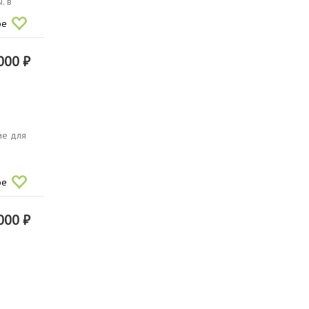
. в
ое
000 ₽
ие для
ое
000 ₽