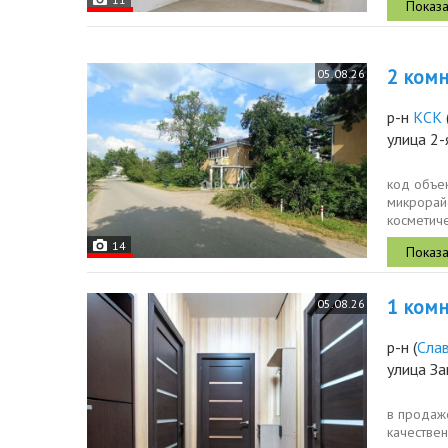
2 комн.
05.08.26
р-н
КСК
улица 2-
код объек
микрорайо
косметиче
документо
14
1 комн.
05.08.26
р-н
(
Сла
улица За
в продаже
качествен