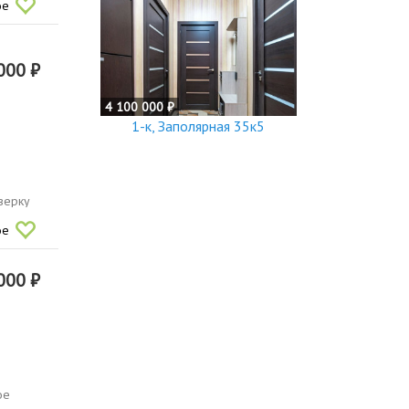
ое
000 ₽
4 100 000 ₽
1-к, Заполярная 35к5
верку
ое
000 ₽
ое