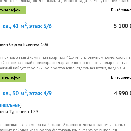
о детских площадок. до школы и детского сада 10 минут пешей ходьбы
.
В избранн
2
 кв., 41 м
, этаж 5/6
5 100 
ени Сергея Есенина 108
 полноценная 2комнатная квартира 41,3 м² в кирпичном доме. состоян
ой жизни заезжай и живикраснодар две полноценные изолированные
аждый найдет свое личное пространство. отдельная кухня, лоджия и
ый санузел....
В избранн
2
 кв., 30 м
, этаж 4/9
4 990 
тивальный
)
мени Тургенева 179
е 1комнатная квартира на 4 этаже 9этажного дома в одном из самых
ванных районов краснодара фестивальном.в квартире выполнен