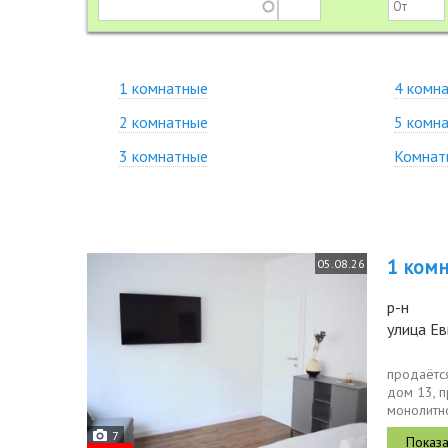
1 комнатные
4 комн
2 комнатные
5 комн
3 комнатные
Комнат
1 комн.
05.08.26
р-н
улица Ев
продаётся
дом 13, п
монолитн
2,75 метра
7