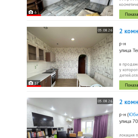
косметиче
и живите, 
6
2 комн.
05.08.26
р-н
улица Те
в продаже
у которог
детей.от
аптеки,...
12
2 комн.
05.08.26
р-н
(
Юби
улица 70
локация 