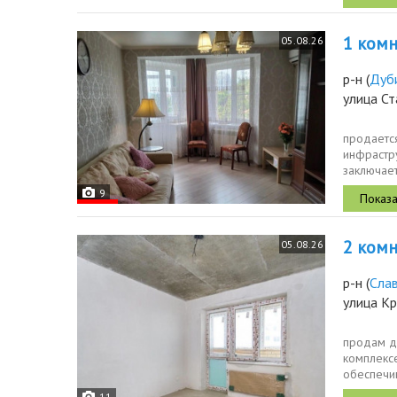
1 комн.
05.08.26
р-н
(
Дуб
улица Ст
продается
инфрастр
заключает
что...
9
2 комн.
05.08.26
р-н
(
Сла
улица К
продам д
комплекс
обеспечи
красивая..
11