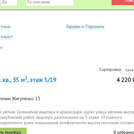
атные
Гаражи и Паркинги
атные+
ы
Сортировка
2
 кв., 35 м
, этаж 5/19
4 220 
гении Жигуленко 13
 уютная 1комнатная квартира в краснодаре адрес улица евгении жигул
рикубанский район. квартира расположена на 5 этаже 19этажного
окирпичного дома повышенной комфортности. высота потолков составл
, что...
В избранн