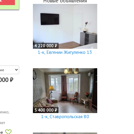
Новые объявления
4 220 000 ₽
1-к, Евгении Жигуленко 13
000 ₽
5 400 000 ₽
енко,
1-к, Ставропольская 80
яет
ое