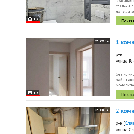
красивая 
спальни, 
лоджия.р
уютный мк
10
1 комн.
05.08.26
р-н
улица Ге
без коми
район акт
монолитн
материалы
10
2 комн.
05.08.26
р-н
(
Сла
улица Сл