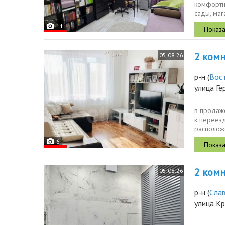
комфортн
сады, маг
удобные 
11
2 комн.
05.08.26
р-н
(
Вос
улица Г
в продаже
к переезд
располож
детские с
6
2 комн.
05.08.26
р-н
(
Сла
улица К