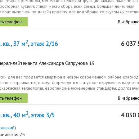
квартира с ремонтом, мебелью и техникой. функциональная планировка
просторная кухнягостиная место сбора всей семьи, большая ленточная
емонт выполнен по дизайн проекту. все подобрано со вкусом.жк светло
р,...
В избранн
2
 кв., 37 м
, этаж 2/16
6 037 
нерал-лейтенанта Александра Сапрунова 19
ссии для вас продается квартира в новом современном районе краснод
ивно застраивается, вокруг формируется статусное окружение. надежно
окаркасная технология, европейские инженерные стандарты, долговеч
...
В избранн
2
 кв., 40 м
, этаж 3/5
4 050 
вянский
)
авянская 75