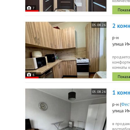
количеств
квартире..
7
2 комн.
05.08.26
р-н
улица Им
продается
комфортн
комнаты к
совмещенн
6
1 комн.
05.08.26
р-н
(
Фес
улица И
в продаж
востребо