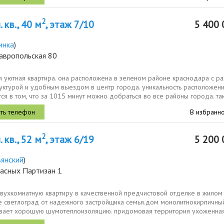
2
 кв., 40 м
, этаж 7/10
5 400 
инка
)
авропольская 80
 уютная квартира. она расположена в зеленом районе краснодара с ра
уктурой и удобным выездом в центр города. уникальность расположен
ся в том, что за 1015 минут можно добраться во все районы города. так
В избранн
2
 кв., 52 м
, этаж 6/19
5 200 
вянский
)
расных Партизан 1
вухкомнатную квартиру в качественной предчистовой отделке в жилом
е светлоград от надежного застройщика семья.дом монолитнокирпичный
вает хорошую шумотеплоизоляцию. придомовая территория ухоженная
..