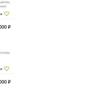
 школы,
имеет
ое
000 ₽
 готова
ое
000 ₽