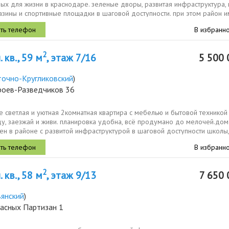
ых для жизни в краснодаре. зеленые дворы, развитая инфраструктура,
азины и спортивные площадки в шаговой доступности. при этом район 
выезды...
В избранн
2
 кв., 59 м
, этаж 7/16
5 500 
точно-Кругликовский
)
ероев-Разведчиков 36
 светлая и уютная 2комнатная квартира с мебелью и бытовой техникой
у, заезжай и живи. планировка удобна, всё продумано до мелочей.дом
ен в районе с развитой инфраструктурой в шаговой доступности школы,
ады...
В избранн
2
 кв., 58 м
, этаж 9/13
7 650 
вянский
)
расных Партизан 1