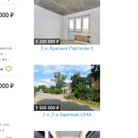
000 ₽
5 200 000 ₽
2-к, Красных Партизан 1
звитой
ия
 же ,
ое
000 ₽
3 500 000 ₽
2-к, 2-я Заречная 104А
, что
 и