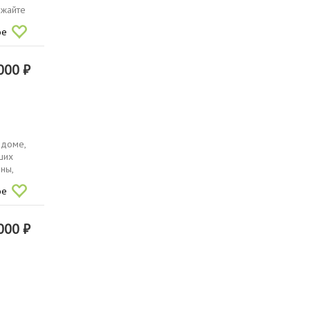
зжайте
ое
000 ₽
 доме,
ших
ны,
ое
000 ₽