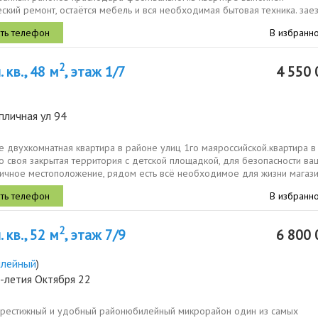
ский ремонт, остаётся мебель и вся необходимая бытовая техника. зае
или сдавайте и...
В избранн
2
 кв., 48 м
, этаж 1/7
4 550 
пличная ул 94
 двухкомнатная квартира в районе улиц 1го маяроссийской.квартира в
о своя закрытая территория с детской площадкой, для безопасности ва
личное местоположение, рядом есть всё необходимое для жизни магази
В избранн
2
 кв., 52 м
, этаж 7/9
6 800 
лейный
)
-летия Октября 22
престижный и удобный районюбилейный микрорайон один из самых