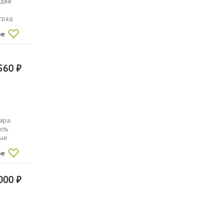
 две
град
ое
560 ₽
ара.
сть
ные
ое
000 ₽