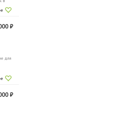
. в
ое
000 ₽
ие для
ое
000 ₽