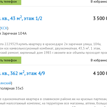
В избранн
2
 кв., 43 м
, этаж 1/2
3 500 
(
КСК
)
я Заречная 104А
та 2229329.купить квартиру в краснодаре 2я заречная улица, 104а,
н кск камвольносуконный комбинат, двухкомнатная, 43,5 м², 1 этаж,
ский ремонт, кирпичный дом 1985 г.звоните все объекты проходят про
в,...
В избранн
2
 кв., 362 м
, этаж 4/9
4 100 
вянский
)
полярная 35к5
 однокомнатная квартира в славянском районе.жк на красных партизан,
ный малоэтажный комплекс, на территории все магазины, аптеки, больш