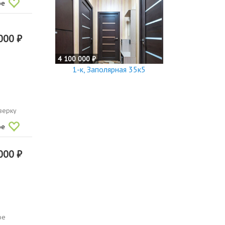
ое
000 ₽
4 100 000 ₽
1-к, Заполярная 35к5
верку
ое
000 ₽
ое