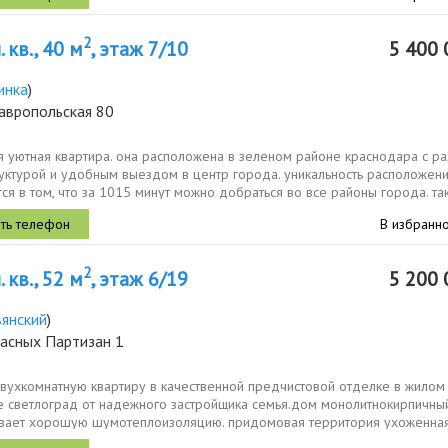
2
 кв., 40 м
, этаж 7/10
5 400 
инка
)
авропольская 80
 уютная квартира. она расположена в зеленом районе краснодара с ра
уктурой и удобным выездом в центр города. уникальность расположен
ся в том, что за 1015 минут можно добраться во все районы города. так
В избранн
2
 кв., 52 м
, этаж 6/19
5 200 
вянский
)
расных Партизан 1
вухкомнатную квартиру в качественной предчистовой отделке в жилом
е светлоград от надежного застройщика семья.дом монолитнокирпичный
вает хорошую шумотеплоизоляцию. придомовая территория ухоженная
..