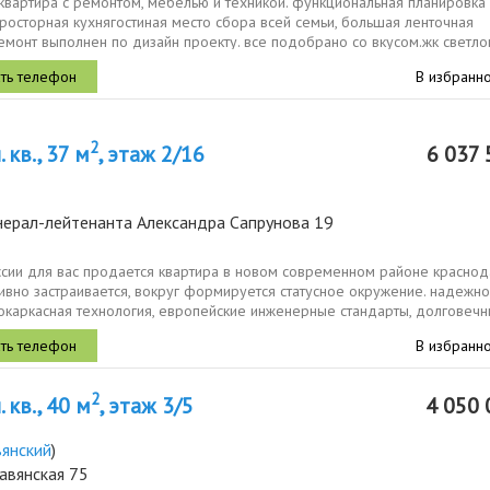
квартира с ремонтом, мебелью и техникой. функциональная планировка
просторная кухнягостиная место сбора всей семьи, большая ленточная
емонт выполнен по дизайн проекту. все подобрано со вкусом.жк светло
р,...
В избранн
2
 кв., 37 м
, этаж 2/16
6 037 
нерал-лейтенанта Александра Сапрунова 19
ссии для вас продается квартира в новом современном районе краснод
ивно застраивается, вокруг формируется статусное окружение. надежно
окаркасная технология, европейские инженерные стандарты, долговеч
...
В избранн
2
 кв., 40 м
, этаж 3/5
4 050 
вянский
)
авянская 75