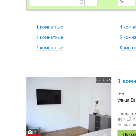
1 комнатные
4 комн
2 комнатные
5 комн
3 комнатные
Комнат
1 комн.
05.08.26
р-н
улица Ев
продаётся
дом 13, п
монолитн
2,75 метра
7