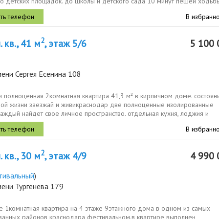
о детских площадок. до школы и детского сада 10 минут пешей ходьбы
.
В избранн
2
 кв., 41 м
, этаж 5/6
5 100 
ени Сергея Есенина 108
 полноценная 2комнатная квартира 41,3 м² в кирпичном доме. состоян
ой жизни заезжай и живикраснодар две полноценные изолированные
аждый найдет свое личное пространство. отдельная кухня, лоджия и
ый санузел....
В избранн
2
 кв., 30 м
, этаж 4/9
4 990 
тивальный
)
мени Тургенева 179
е 1комнатная квартира на 4 этаже 9этажного дома в одном из самых
ванных районов краснодара фестивальном.в квартире выполнен