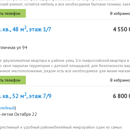
ский ремонт, остаётся мебель и вся необходимая бытовая техника. зае
или сдавайте и...
В избранн
2
 кв., 48 м
, этаж 1/7
4 550 
пличная ул 94
 двухкомнатная квартира в районе улиц 1го маяроссийской.квартира в
о своя закрытая территория с детской площадкой, для безопасности ва
личное местоположение, рядом есть всё необходимое для жизни магази
В избранн
2
 кв., 52 м
, этаж 7/9
6 800 
лейный
)
-летия Октября 22
престижный и удобный районюбилейный микрорайон один из самых