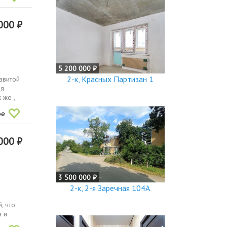
000 ₽
5 200 000 ₽
2-к, Красных Партизан 1
звитой
ия
 же ,
ое
000 ₽
3 500 000 ₽
2-к, 2-я Заречная 104А
, что
 и