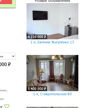
Новые объявления
4 220 000 ₽
1-к, Евгении Жигуленко 13
000 ₽
5 400 000 ₽
енко,
1-к, Ставропольская 80
яет
ое