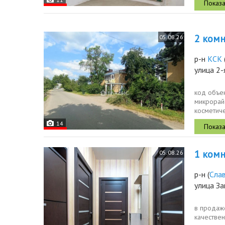
2 комн.
05.08.26
р-н
КСК
улица 2-
код объек
микрорайо
косметиче
документо
14
1 комн.
05.08.26
р-н
(
Сла
улица За
в продаже
качествен