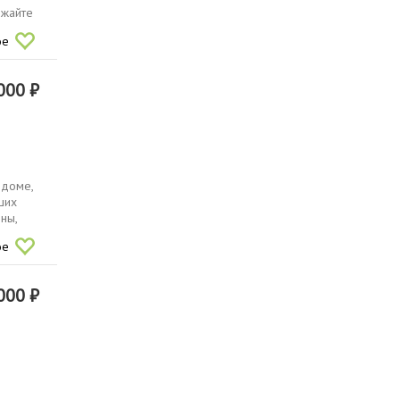
зжайте
ое
000 ₽
 доме,
ших
ны,
ое
000 ₽