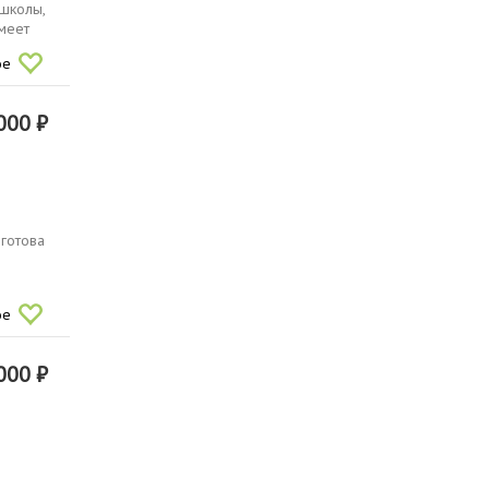
 школы,
имеет
ое
000 ₽
 готова
ое
000 ₽