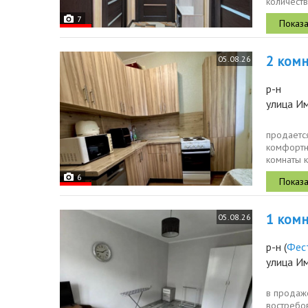
количеств
квартире..
7
2 комн.
05.08.26
р-н
улица Им
продается
комфортн
комнаты к
совмещенн
6
1 комн.
05.08.26
р-н
(
Фес
улица И
в продаж
востребо