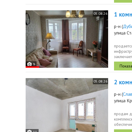
1 комн.
05.08.26
р-н
(
Дуб
улица Ст
продается
инфрастр
заключает
что...
9
2 комн.
05.08.26
р-н
(
Сла
улица К
продам д
комплекс
обеспечи
красивая..
11