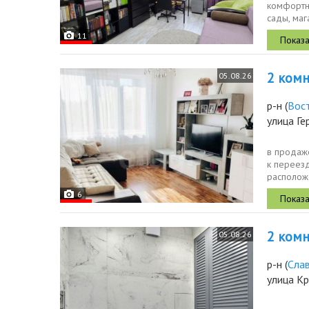
комфортн
сады, маг
удобные 
11
2 комн.
05.08.26
р-н
(
Вос
улица Г
в продаже
к переезд
располож
детские с
6
2 комн.
05.08.26
р-н
(
Сла
улица К