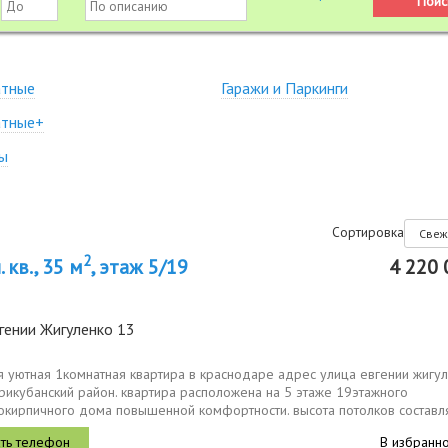
атные
Гаражи и Паркинги
атные+
ы
Сортировка
2
 кв., 35 м
, этаж 5/19
4 220 
гении Жигуленко 13
 уютная 1комнатная квартира в краснодаре адрес улица евгении жигул
рикубанский район. квартира расположена на 5 этаже 19этажного
окирпичного дома повышенной комфортности. высота потолков составл
, что...
В избранн