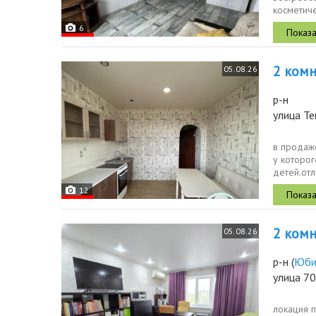
косметиче
и живите, 
6
2 комн.
05.08.26
р-н
улица Те
в продаже
у которог
детей.от
аптеки,...
12
2 комн.
05.08.26
р-н
(
Юби
улица 70
локация 