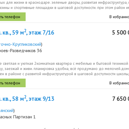
ых для жизни в краснодаре. зеленые дворы, развитая инфраструктура,
азины и спортивные площадки в шаговой доступности. при этом район 
выезды...
В избранн
2
 кв., 59 м
, этаж 7/16
5 500 
точно-Кругликовский
)
ероев-Разведчиков 36
 светлая и уютная 2комнатная квартира с мебелью и бытовой техникой
у, заезжай и живи. планировка удобна, всё продумано до мелочей.дом
ен в районе с развитой инфраструктурой в шаговой доступности школы,
ады...
В избранн
2
 кв., 58 м
, этаж 9/13
7 650 
вянский
)
расных Партизан 1