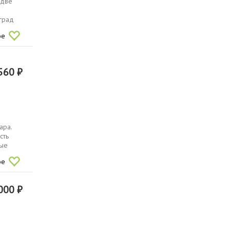
 две
град
ое
560 ₽
ара.
сть
ные
ое
000 ₽