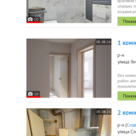
красивая 
спальни, 
лоджия.р
уютный мк
10
1 комн.
05.08.26
р-н
улица Ге
без коми
район акт
монолитн
материалы
10
2 комн.
05.08.26
р-н
(
Сла
улица Сл