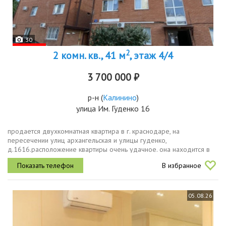
30
2
2 комн. кв., 41 м
, этаж 4/4
3 700 000 ₽
р-н
(
Калинино
)
улица Им. Гуденко 16
продается двухкомнатная квартира в г. краснодаре, на
пересечении улиц архангельская и улицы гуденко,
д.1616.расположение квартиры очень удачное. она находится в
развитом районе, где есть вся необходимая инфраструктура.
В избранное
квартира светлая, тёплая....
05.08.26