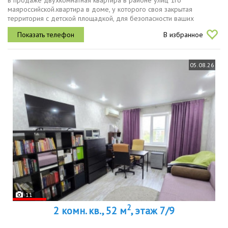
в продаже двухкомнатная квартира в районе улиц 1го
маяроссийской.квартира в доме, у которого своя закрытая
территория с детской площадкой, для безопасности ваших
детей.отличное местоположение, рядом есть всё необходимое
В избранное
для жизни магазины, аптеки,...
05.08.26
11
2
2 комн. кв., 52 м
, этаж 7/9