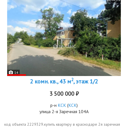
14
2
2 комн. кв., 43 м
, этаж 1/2
3 500 000 ₽
р-н
КСК
(
КСК
)
улица 2-я Заречная 104А
код объекта 2229329.купить квартиру в краснодаре 2я заречная