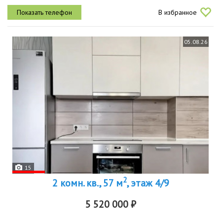
мебелью и техникой, все остаётсяремонт делался для себя
В избранное
натяжные потолки,...
05.08.26
15
2
2 комн. кв., 57 м
, этаж 4/9
5 520 000 ₽