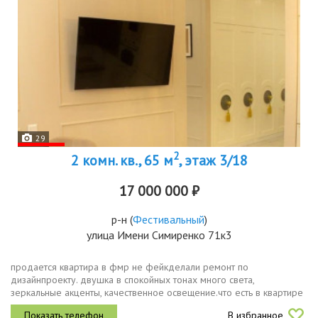
29
2
2 комн. кв., 65 м
, этаж 3/18
17 000 000 ₽
р-н
(
Фестивальный
)
улица Имени Симиренко 71к3
продается квартира в фмр не фейкделали ремонт по
дизайнпроекту. двушка в спокойных тонах много света,
зеркальные акценты, качественное освещение.что есть в квартире
спальня с мягким ковролином, светлая просторная гостиная диван
В избранное
раскладывается в...