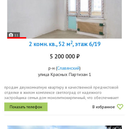
11
2
2 комн. кв., 52 м
, этаж 6/19
5 200 000 ₽
р-н
(
Славянский
)
улица Красных Партизан 1
продам двухкомнатную квартиру в качественной предчистовой
отделке в жилом комплексе светлоград от надежного
застройщика семья.дом монолитнокирпичный, что обеспечивает
хорошую шумотеплоизоляцию. придомовая территория
В избранное
ухоженная и красивая....
05.08.26