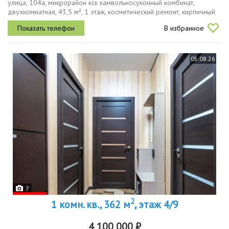
улица, 104а, микрорайон кск камвольносуконный комбинат,
двухкомнатная, 43,5 м², 1 этаж, косметический ремонт, кирпичный
дом 1985 г.звоните все объекты проходят проверку
В избранное
документов,...
05.08.26
7
2
1 комн. кв., 362 м
, этаж 4/9
4 100 000 ₽