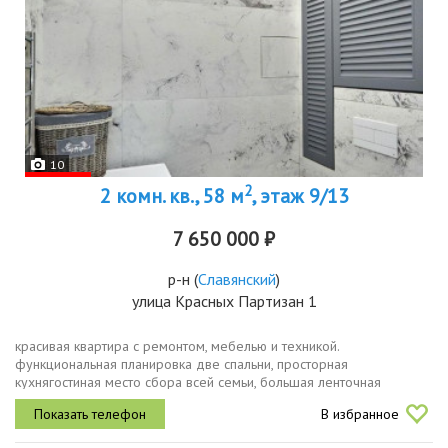
10
2
2 комн. кв., 58 м
, этаж 9/13
7 650 000 ₽
р-н
(
Славянский
)
улица Красных Партизан 1
красивая квартира с ремонтом, мебелью и техникой.
функциональная планировка две спальни, просторная
кухнягостиная место сбора всей семьи, большая ленточная
лоджия.ремонт выполнен по дизайн проекту. все подобрано со
В избранное
вкусом.жк светлоград уютный мкр,...