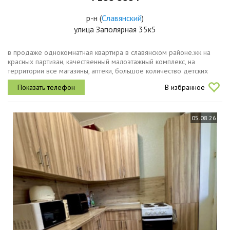
р-н
(
Славянский
)
улица Заполярная 35к5
в продаже однокомнатная квартира в славянском районе.жк на
красных партизан, качественный малоэтажный комплекс, на
территории все магазины, аптеки, большое количество детских
площадок. до школы и детского сада 10 минут пешей ходьбы. в
В избранное
квартире...
05.08.26