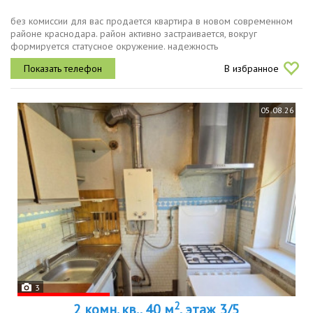
без комиссии для вас продается квартира в новом современном
районе краснодара. район активно застраивается, вокруг
формируется статусное окружение. надежность
монолитнокаркасная технология, европейские инженерные
В избранное
стандарты, долговечные материалы...
05.08.26
3
2
2 комн. кв., 40 м
, этаж 3/5