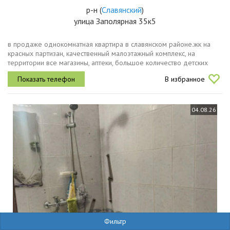
р-н
(
Славянский
)
улица Заполярная 35к5
в продаже однокомнатная квартира в славянском районе.жк на
красных партизан, качественный малоэтажный комплекс, на
территории все магазины, аптеки, большое количество детских
площадок. до школы и детского сада 10 минут пешей ходьбы. в
В избранное
квартире...
04.08.26
Фильтр