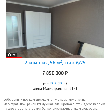
26
2
2 комн. кв., 56 м
, этаж 6/25
7 850 000 ₽
р-н
КСК
(
КСК
)
улица Магистральная 11к1
собственник продам двухкомнатную квартиру в жк на
магистральной, район кск.лучшая планировка в этом доме бабочка
на две стороны, с двумя балконами.квартира укомплектована