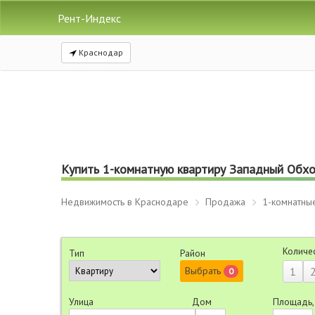
Рент-Индекс
Краснодар
Купить 1-комнатную квартиру Западный Обход
Недвижимость в Краснодаре
Продажа
1-комнатны
Количе
Тип
Район
Выбрать
1
0
Улица
Дом
Площадь,