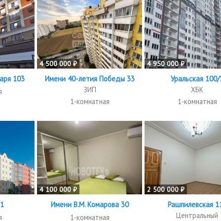
4 500 000 ₽
4 950 000 ₽
аря 103
Имени 40-летия Победы 33
Уральская 100/
ЗИП
ХБК
я
1-комнатная
1-комнатная
4 100 000 ₽
2 500 000 ₽
 1
Имени В.М. Комарова 30
Рашпилевская 1
Центральный
я
1-комнатная