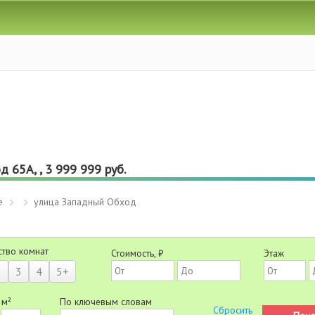
 65А, , 3 999 999 руб.
е
улица Западный Обход
ство комнат
Стоимость, ₽
Этаж
2
3
4
5+
 м²
По ключевым словам