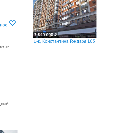
нное
3 840 000 ₽
1-к, Константина Гондаря 103
тельно
дный