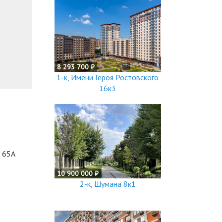
8 293 700 ₽
1-к, Имени Героя Ростовского
16к3
 65А
10 900 000 ₽
2-к, Шумана 8к1