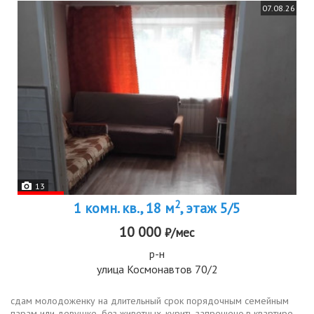
07.08.26
13
2
1 комн. кв., 18 м
, этаж 5/5
10 000
₽/мес
р-н
улица Космонавтов 70/2
сдам молодоженку на длительный срок порядочным семейным
парам или девушке,.без животных. курить запрещено.в квартире