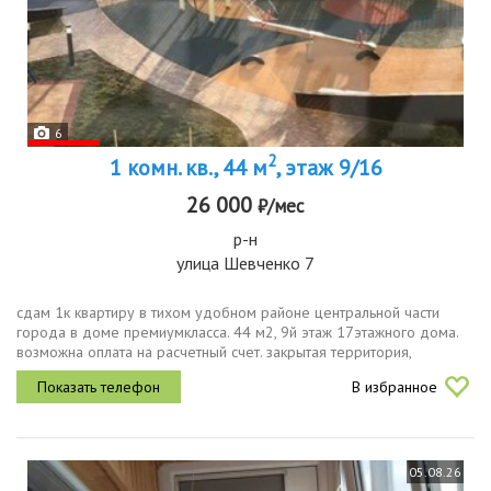
6
2
1 комн. кв., 44 м
, этаж 9/16
26 000
₽/мес
р-н
улица Шевченко 7
сдам 1к квартиру в тихом удобном районе центральной части
города в доме премиумкласса. 44 м2, 9й этаж 17этажного дома.
возможна оплата на расчетный счет. закрытая территория,
грузовой лифт, качественный ремонт, с мебелью. 3 спальных места
В избранное
2 кровати...
05.08.26