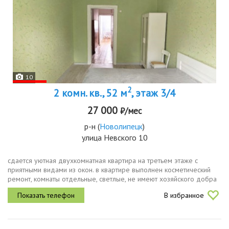
10
2
2 комн. кв., 52 м
, этаж 3/4
27 000
₽/мес
р-н
(
Новолипецк
)
улица Невского 10
сдается уютная двухкомнатная квартира на третьем этаже с
приятными видами из окон. в квартире выполнен косметический
ремонт, комнаты отдельные, светлые, не имеют хозяйского добра
и ничего лишнего. имеются два балкона на разные стороны с
В избранное
одной...