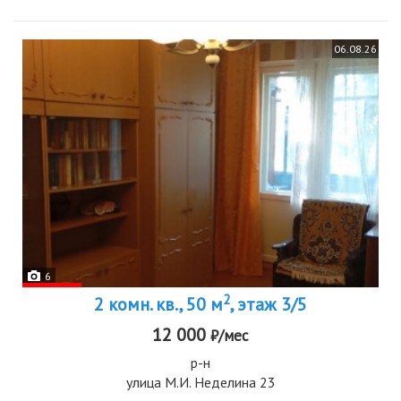
06.08.26
6
2
2 комн. кв., 50 м
, этаж 3/5
12 000
₽/мес
р-н
улица М.И. Неделина 23