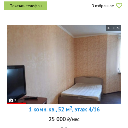
инфраструктура. сдаётся порядочным людям или семье на
В избранное
длительный...
05.08.26
7
2
1 комн. кв., 52 м
, этаж 4/16
25 000
₽/мес