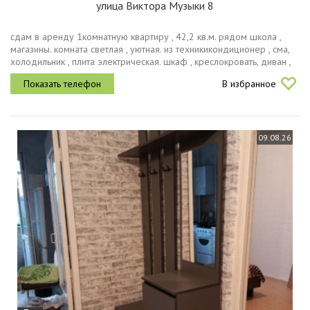
улица Виктора Музыки 8
сдам в аренду 1комнатную квартиру , 42,2 кв.м. рядом школа ,
магазины. комната светлая , уютная. из техникикондиционер , сма,
холодильник , плита электрическая. шкаф , креслокровать, диван ,
комод , стол письменныйбольшой раскладываетсяна окнах...
В избранное
09.08.26