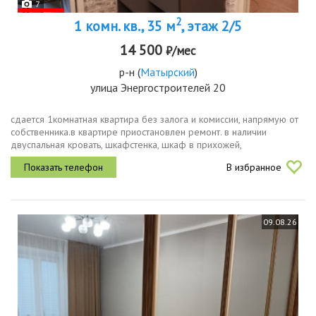
7
2
1 комн. кв., 35 м
, этаж 2/5
14 500
₽/мес
р-н
(
Матырский
)
улица Энергостроителей 20
сдается 1комнатная квартира без залога и комиссии, напрямую от
собственника.в квартире приостановлен ремонт. в наличии
двуспальная кровать, шкафстенка, шкаф в прихожей,
микроволновая печь, газовая плита духовка не работает,
В избранное
холодильник. на кухне...
09.08.26