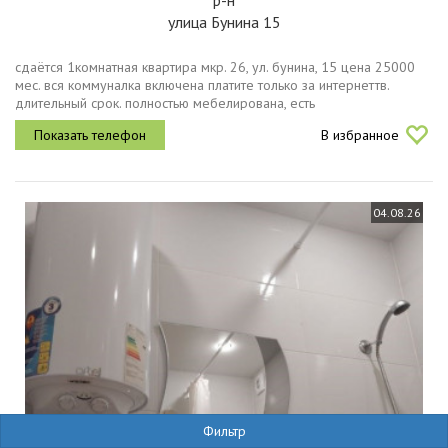
р-н
улица Бунина 15
сдаётся 1комнатная квартира мкр. 26, ул. бунина, 15 цена 25000
мес. вся коммуналка включена платите только за интернеттв.
длительный срок. полностью мебелирована, есть
водонагревательгорячая вода круглый год и небольшой закрытый
В избранное
балкон. почта...
04.08.26
Фильтр