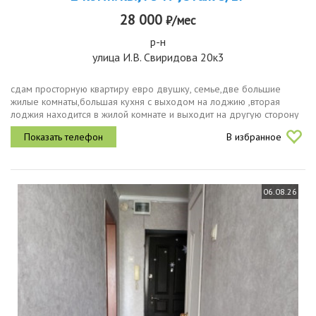
28 000
₽/мес
р-н
улица И.В. Свиридова 20к3
сдам просторную квартиру евро двушку, семье,две большие
жилые комнаты,большая кухня с выходом на лоджию ,вторая
лоджия находится в жилой комнате и выходит на другую сторону
дома , довольно просторный коридор,куда выходят все
В избранное
комнаты,может служить...
06.08.26