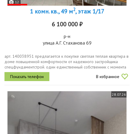
12
2
1 комн. кв., 49 м
, этаж 1/17
6 100 000 ₽
р-н
улица А.Г. Стаханова 69
арт. 140038951 предлагается к покупке светлая теплая квартира в
доме повышенной комфортности от надежного застройщика
спецфундаментстрой. один единственный собственник с момента
постройки с 2021 г., в квартире никто не проживал и не был
В избранное
прописан....
28.07.26