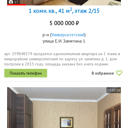
17
2
1 комн. кв., 41 м
, этаж 2/15
5 000 000 ₽
р-н
(
Университетский
)
улица Е.И. Замятина 1
арт. 139848579 продается однокомнатная квартира на 2 этаже в
микрорайоне университетский по адресу ул. замятина д. 1. дом
построен в 2015 году. площадь указана без учета лоджии.
отдельно лоджия составляет 5,5 м2 очень большая можно
В избранное
использовать...
27.07.26