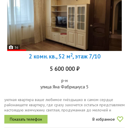
36
2
2 комн. кв., 52 м
, этаж 7/10
5 600 000 ₽
р-н
улица Яна Фабрициуса 5
уютная квартира ваше любимое гнёздышко в самом сердце
районаищете квартиру, где сразу захочется остаться представляем
настоящую жемчужину светлая, продуманная до мелочей и
невероятно уютная. здесь уже создан комфорт вам остаётся
В избранное
только переехать и...