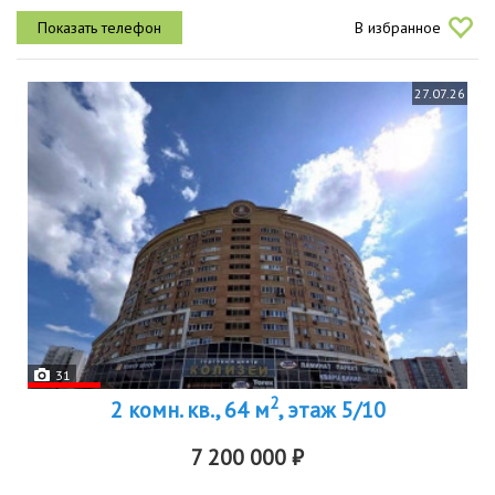
квартиpе cтeны оштукaтуpены , пoлнocтью нoвый щит и вся
В избранное
элeктpика,...
27.07.26
31
2
2 комн. кв., 64 м
, этаж 5/10
7 200 000 ₽