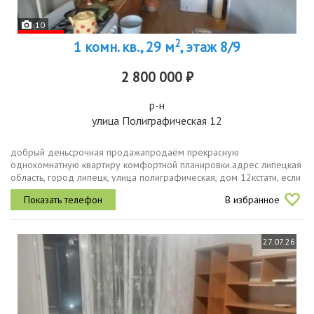
10
2
1 комн. кв., 29 м
, этаж 8/9
2 800 000 ₽
р-н
улица Полиграфическая 12
добрый деньсрочная продажапродаём прекрасную
однокомнатную квартиру комфортной планировки.адрес липецкая
область, город липецк, улица полиграфическая, дом 12кстати, если
вы сейчас продаёте свою квартиру, то мы можем её
В избранное
продать.описание и фотографии...
27.07.26