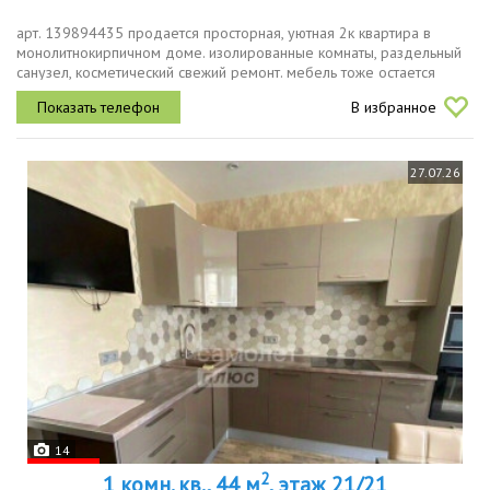
арт. 139894435 продается просторная, уютная 2к квартира в
монолитнокирпичном доме. изолированные комнаты, раздельный
санузел, косметический свежий ремонт. мебель тоже остается
новым хозяевам. район благоустроенный с развитой
В избранное
инфраструктурой и...
27.07.26
14
2
1 комн. кв., 44 м
, этаж 21/21