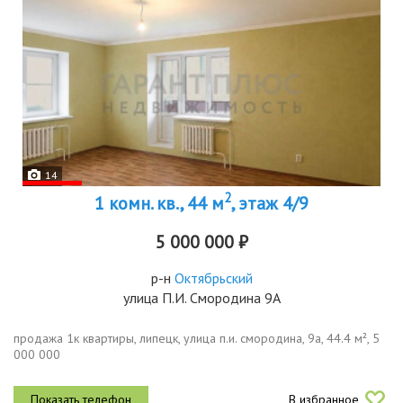
14
2
1 комн. кв., 44 м
, этаж 4/9
5 000 000 ₽
р-н
Октябрьский
улица П.И. Смородина 9А
продажа 1к квартиры, липецк, улица п.и. смородина, 9а, 44.4 м², 5
000 000
В избранное