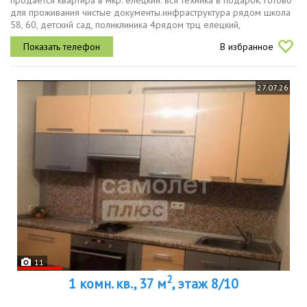
продается квартира в мкр. елецкий. вся техника в подарок. готово
для проживания чистые документы.инфраструктура рядом школа
58, 60, детский сад, поликлиника 4рядом трц елецкий,
ривьера.отличная транспортная доступностьостановка
В избранное
общественного...
27.07.26
11
2
1 комн. кв., 37 м
, этаж 8/10