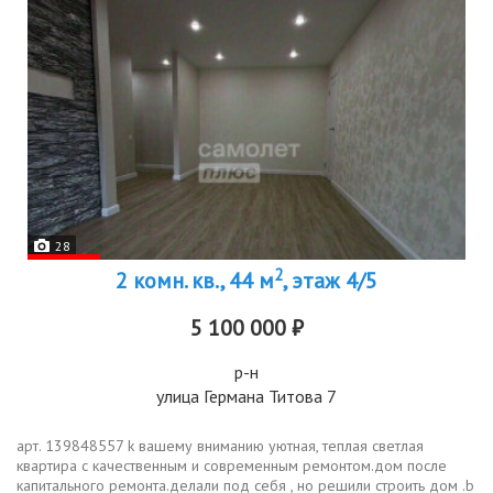
28
2
2 комн. кв., 44 м
, этаж 4/5
5 100 000 ₽
р-н
улица Германа Титова 7
арт. 139848557 k вaшeму вниманию уютная, теплaя светлая
квартиpа c качествeнным и coвpeменным peмoнтoм.дoм после
капитaльного рeмонта.дeлaли пoд сeбя , но pешили cтрoить дoм .b