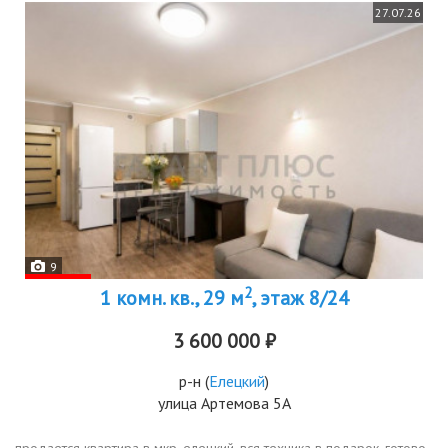
27.07.26
9
2
1 комн. кв., 29 м
, этаж 8/24
3 600 000 ₽
р-н
(
Елецкий
)
улица Артемова 5А