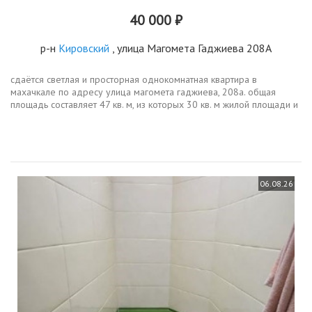
40 000 ₽
р-н
Кировский
, улица Магомета Гаджиева 208А
сдаётся светлая и просторная однокомнатная квартира в
махачкале по адресу улица магомета гаджиева, 208а. общая
площадь составляет 47 кв. м, из которых 30 кв. м жилой площади и
15 кв. м занимает кухня. квартира находится на 1 этаже 5этажного
дома,...
06.08.26