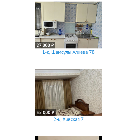
27 000 ₽
1-к, Шамсулы Алиева 7Б
35 000 ₽
2-к, Хивская 7