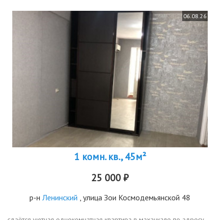
06.08.26
1 комн. кв., 45м²
25 000 ₽
р-н
Ленинский
, улица Зои Космодемьянской 48
сдаётся уютная однокомнатная квартира в махачкале по адресу