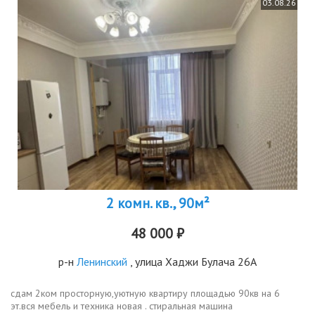
03.08.26
2 комн. кв., 90м²
48 000 ₽
р-н
Ленинский
, улица Хаджи Булача 26А
сдам 2ком просторную,уютную квартиру площадью 90кв на 6
эт.вся мебель и техника новая . стиральная машина