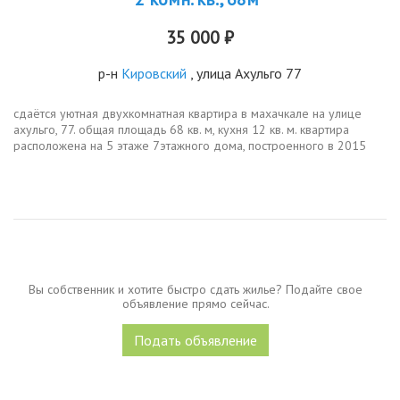
35 000 ₽
р-н
Кировский
, улица Ахульго 77
сдаётся уютная двухкомнатная квартира в махачкале на улице
ахульго, 77. общая площадь 68 кв. м, кухня 12 кв. м. квартира
расположена на 5 этаже 7этажного дома, построенного в 2015
году. окна выходят во двор, поэтому в квартире тихо и
спокойно....
Вы собственник и хотите быстро сдать жилье? Подайте свое
объявление прямо сейчас.
Подать объявление