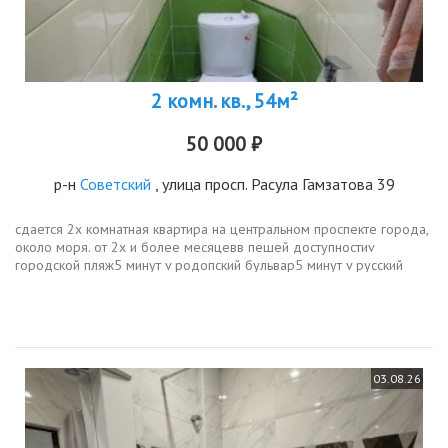
2 комн. кв., 54м²
50 000 ₽
р-н
Советский
, улица просп. Расула Гамзатова 39
сдается 2х комнатная квартира на центральном проспекте города,
около моря. от 2х и более месяцевв пешей доступностиv
городской пляж5 минут v родопский бульвар5 минут v русский
театрз минутыv торговые центры10 минут v рестораны, кафеот 2х
до 15...
03.08.26