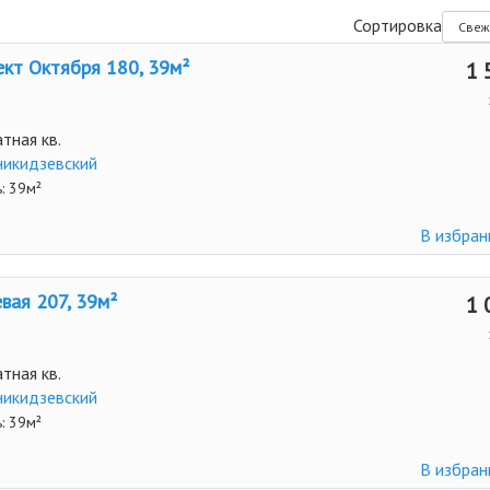
Сортировка
кт Октября 180, 39м²
1 
тная кв.
икидзевский
: 39м²
В избра
вая 207, 39м²
1 
тная кв.
икидзевский
: 39м²
В избра