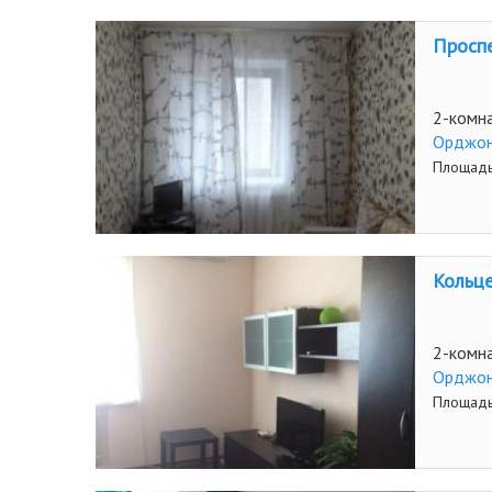
Проспе
2-комна
Орджон
Площадь
Кольце
2-комна
Орджон
Площадь