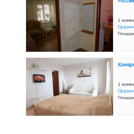
Россий
1-комна
Орджон
Площадь
Комаро
1-комна
Орджон
Площадь