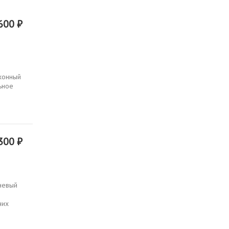
600 ₽
хонный
льное
300 ₽
вневый
них