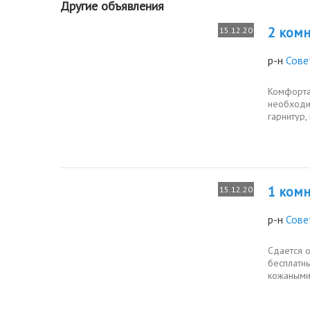
Другие объявления
2 комн.
15.12.20
р-н
Сове
Комфортаб
необходи
гарнитур,
белье и...
1 комн.
15.12.20
р-н
Сове
Сдается 
бесплатн
кожаными
грузовые..