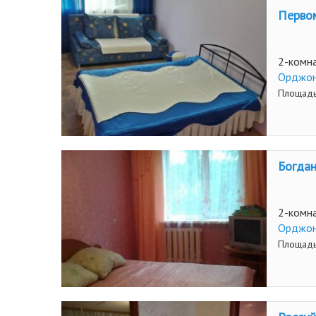
Первом
2-комна
Орджон
Площадь
Богдан
2-комна
Орджон
Площадь