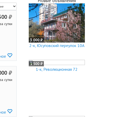
Новые объявления
500
за сутки
3 000 ₽
2-к, Юсуповский переулок 10А
нное
1 500 ₽
1-к, Революционная 72
000
за сутки
нное