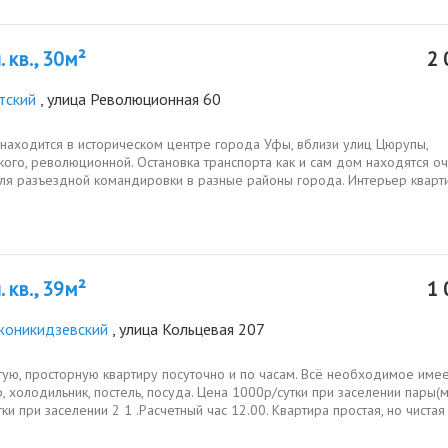
 кв., 30м²
2 
тский
, улица Революционная 60
 находится в историческом центре города Уфы, вблизи улиц Цюрупы,
ого, революционной. Остановка транспорта как и сам дом находятся о
ля разъездной командировки в разные районы города. Интерьер кварт
льному...
 кв., 39м²
1 
оникидзевский
, улица Кольцевая 207
ую, просторную квартиру посуточно и по часам. Всё необходимое имее
, холодильник, постель, посуда. Цена 1000р/сутки при заселении пары(м 
ки при заселении 2 1 .Расчетный час 12.00. Квартира простая, но чистая 