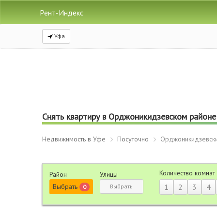
Рент-Индекс
Уфа
Cнять квартиру в Орджоникидзевском районе 
Недвижимость в Уфе
Посуточно
Орджоникидзевск
Количество комнат
Район
Улицы
Выбрать
1
2
3
4
Выбрать
0