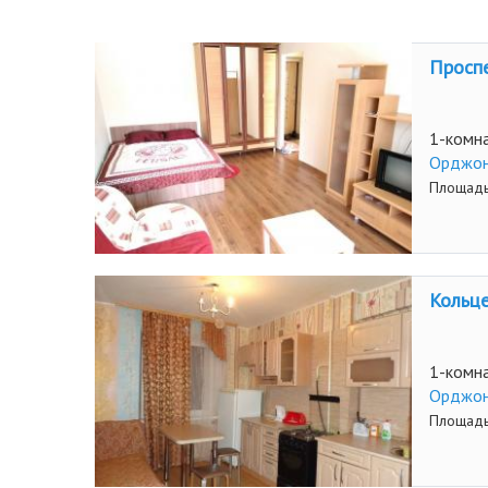
Проспе
1-комна
Орджон
Площадь
Кольце
1-комна
Орджон
Площадь