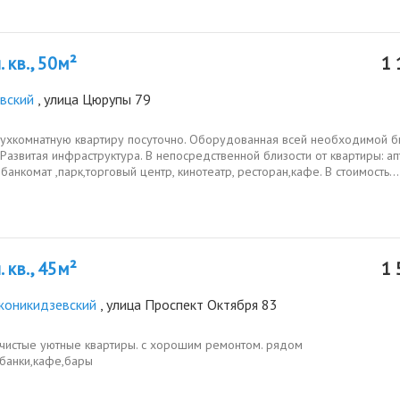
 кв., 50м²
1 
вский
, улица Цюрупы 79
ухкомнатную квартиру посуточно. Оборудованная всей необходимой б
 Развитая инфраструктура. В непосредственной близости от квартиры: ап
 банкомат ,парк,торговый центр, кинотеатр, ресторан,кафе. В стоимость...
 кв., 45м²
1 
оникидзевский
, улица Проспект Октября 83
чистые уютные квартиры. с хорошим ремонтом. рядом
,банки,кафе,бары