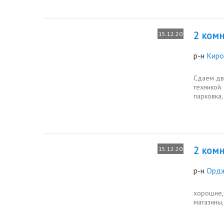
2 комн.
15.12.20
р-н
Киро
Сдаем дв
техникой.
парковка,
2 комн.
15.12.20
р-н
Ордж
хорошие,
магазины