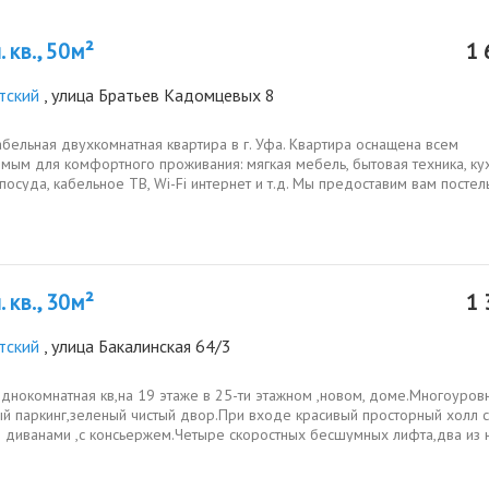
 кв., 50м²
1 
тский
, улица Братьев Кадомцевых 8
ельная двухкомнатная квартира в г. Уфа. Квартира оснащена всем
мым для комфортного проживания: мягкая мебель, бытовая техника, ку
 посуда, кабельное ТВ, Wi-Fi интернет и т.д. Мы предоставим вам посте
 кв., 30м²
1 
тский
, улица Бакалинская 64/3
однокомнатная кв,на 19 этаже в 25-ти этажном ,новом, доме.Многоуро
ый паркинг,зеленый чистый двор.При входе красивый просторный холл с
 диванами ,с консьержем.Четыре скоростных бесшумных лифта,два из 
..