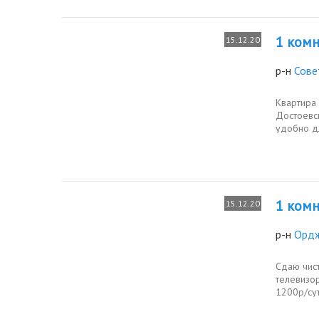
1 комн.
15.12.20
р-н
Сове
Квартира
Достоевск
удобно д
индивидуа
1 комн.
15.12.20
р-н
Ордж
Сдаю чист
телевизор
1200р/сут