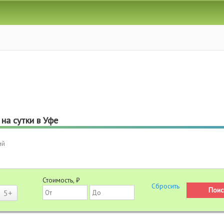
на сутки в Уфе
ий
Стоимость, ₽
5+