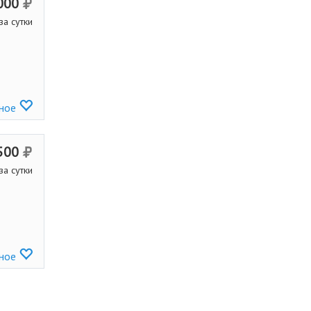
000
за сутки
нное
500
за сутки
нное