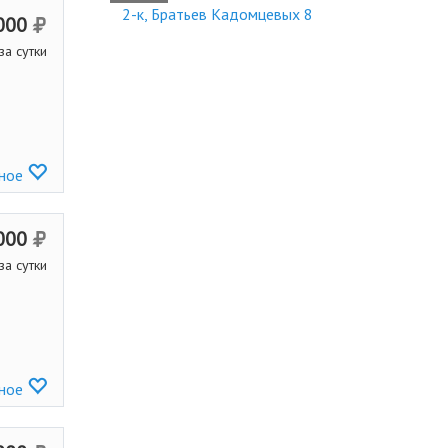
2-к, Братьев Кадомцевых 8
000
за сутки
нное
000
за сутки
нное