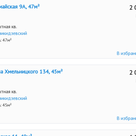
айская 9А, 47м²
2 
тная кв.
икидзевский
: 47м²
В избра
а Хмельницкого 134, 45м²
2 
тная кв.
икидзевский
: 45м²
В избра