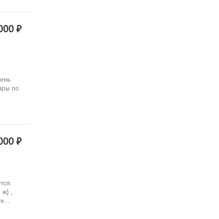
000 ₽
чень
иры по
000 ₽
тся:
ж) ,
и...