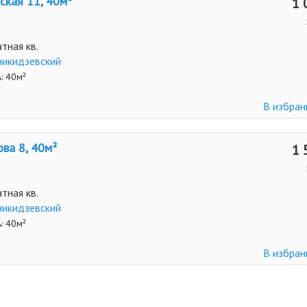
ская 11, 40м²
1 
тная кв.
икидзевский
: 40м²
В избра
ва 8, 40м²
1 
тная кв.
икидзевский
: 40м²
В избра