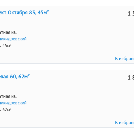
кт Октября 83, 45м²
1 
тная кв.
икидзевский
: 45м²
В избра
вая 60, 62м²
1 
тная кв.
икидзевский
: 62м²
В избра