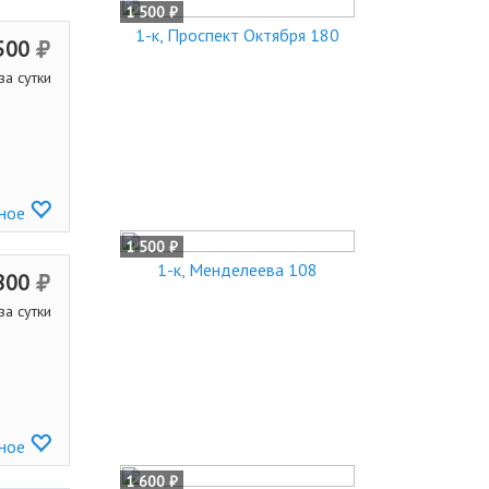
1 500 ₽
1-к, Проспект Октября 180
500
за сутки
нное
1 500 ₽
1-к, Менделеева 108
800
за сутки
нное
1 600 ₽