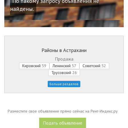
По такому запросу объявления не
найдены.
Районы в Астрахани
Продажа
Арен
Кировский
59
Ленинский
57
Советский
52
Посу
Кир
Трусовский
26
Лен
Больше разделов
Сов
Тру
Разместите свое объявление прямо сейчас на Рент-Индекс.ру
Подать объявление