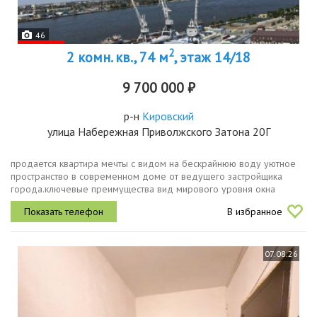
46
2
2 комн. кв., 74 м
, этаж 14/18
9 700 000 ₽
р-н
Кировский
улица Набережная Приволжского Затона 20Г
продается квартира мечты с видом на бескрайнюю воду уютное
пространство в современном доме от ведущего застройщика
города.ключевые преимущества вид мирового уровня окна
выходят на живописный берег волги и канал им. варвация.
В избранное
наслаждайтесь...
07.08.26