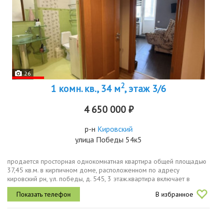
26
2
1 комн. кв., 34 м
, этаж 3/6
4 650 000 ₽
р-н
Кировский
улица Победы 54к5
продается просторная однокомнатная квартира общей площадью
37,45 кв.м. в кирпичном доме, расположенном по адресу
кировский рн, ул. победы, д. 545, 3 этаж.квартира включает в
себяпросторную кухню 9,9 кв.м. с раскладным диваном доп
В избранное
спальное место,...