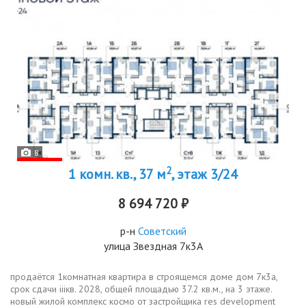
8
2
1 комн. кв., 37 м
, этаж 3/24
8 694 720 ₽
р-н
Советский
улица Звездная 7к3А
продаётся 1комнатная квартира в строящемся доме дом 7к3а,
срок сдачи iiiкв. 2028, общей площадью 37.2 кв.м., на 3 этаже.
новый жилой комплекс космо от застройщика res development