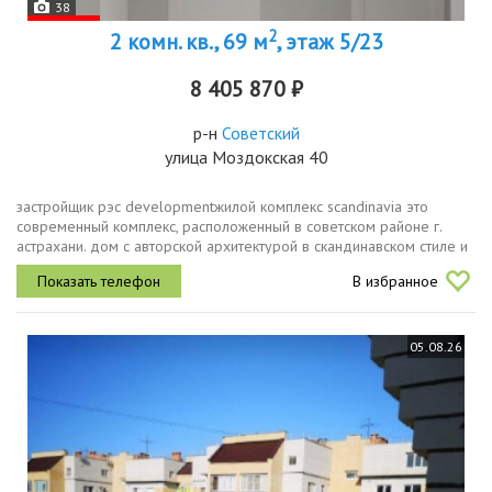
38
2
2 комн. кв., 69 м
, этаж 5/23
8 405 870 ₽
р-н
Советский
улица Моздокская 40
застройщик рэс developmentжилой комплекс scandinavia это
современный комплекс, расположенный в советском районе г.
астрахани. дом с авторской архитектурой в скандинавском стиле и
продуманными функциональными планировками, которые подарят
В избранное
вам...
05.08.26