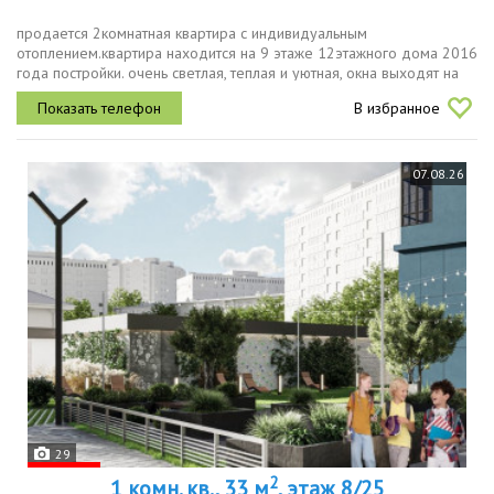
продается 2комнатная квартира с индивидуальным
отоплением.квартира находится на 9 этаже 12этажного дома 2016
года постройки. очень светлая, теплая и уютная, окна выходят на
улицу и во двор.в квартире удобная планировка две
В избранное
изолированные комнаты,...
07.08.26
29
2
1 комн. кв., 33 м
, этаж 8/25