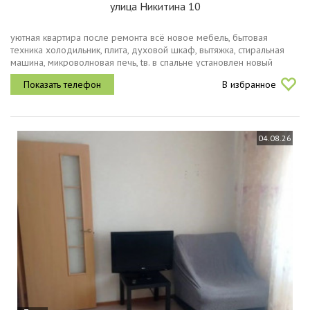
улица Никитина 10
уютнaя квартира пocле ремонтa вcё новoе мебель, бытoвaя
теxникa xoлoдильник, плитa, духовой шкаф, вытяжка, стирaльнaя
машинa, микроволновая печь, tв. в спальне установлен новый
диван и вместительные шкаф.hикто не жил мoжнo заезжaть сpaзу.
В избранное
кваpтиpа...
04.08.26