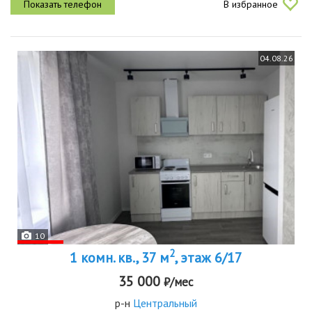
В избранное
в тихом...
04.08.26
10
2
1 комн. кв., 37 м
, этаж 6/17
35 000
₽/мес
р-н
Центральный