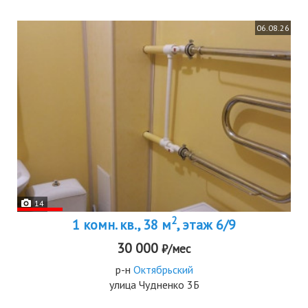
06.08.26
14
2
1 комн. кв., 38 м
, этаж 6/9
30 000
₽/мес
р-н
Октябрьский
улица Чудненко 3Б