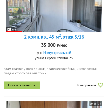
6
2
2 комн. кв., 45 м
, этаж 5/16
35 000
₽/мес
р-н
Индустриальный
улица Сергея Ускова 25
сдам квартиру порядочным, платежеспособным, чистоплотным
людям. строго без животных
В избранное
03.08.26