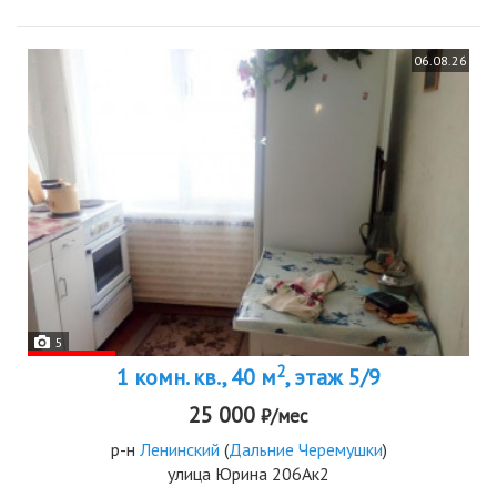
06.08.26
5
2
1 комн. кв., 40 м
, этаж 5/9
25 000
₽/мес
р-н
Ленинский
(
Дальние Черемушки
)
улица Юрина 206Ак2