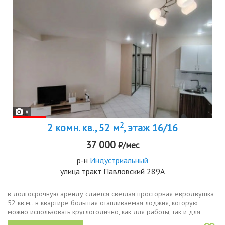
8
2
2 комн. кв., 52 м
, этаж 16/16
37 000
₽/мес
р-н
Индустриальный
улица тракт Павловский 289А
в долгосрочную аренду сдается светлая просторная евродвушка
52 кв.м.. в квартире большая отапливаемая лоджия, которую
можно использовать круглогодично, как для работы, так и для
размещения компьютера или места для учебы. квартира находится