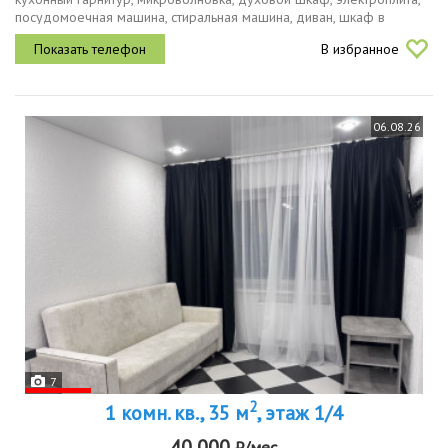
посудомоечная машина, стиральная машина, диван, шкаф в
спальне. холодильник куплен и будет установлен.в шаговой
В избранное
доступности...
06.08.26
7
2
1 комн. кв., 35 м
, этаж 1/4
40 000
₽/мес