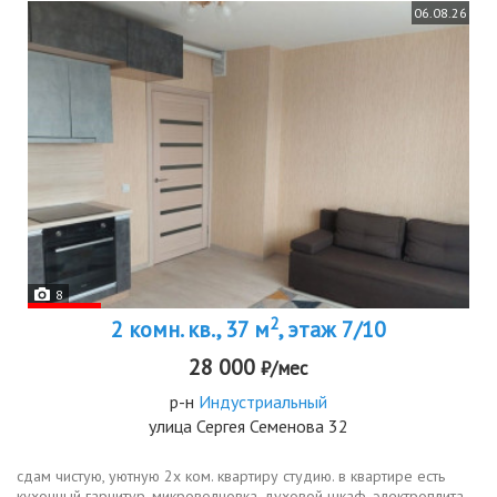
06.08.26
8
2
2 комн. кв., 37 м
, этаж 7/10
28 000
₽/мес
р-н
Индустриальный
улица Сергея Семенова 32
сдам чистую, уютную 2х ком. квартиру студию. в квартире есть
кухонный гарнитур, микроволновка, духовой шкаф, электроплита,