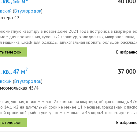
 кв., 56 м
40 00
вский
(
Втузгородок
)
люхера 42
комнатную квартиру в новом доме 2021 года постройки. в квартире ес
мое для проживания, кухонный гарнитур, холодильник, микроволновка,
ая машинка, шкаф для одежды, двухспальная кровать, большой расклад
В избранн
2
 кв., 47 м
37 00
вский
(
Втузгородок
)
омсомольская 45/4
истая, уютная, в тихом месте 2х комнатная квартира, общая площадь 47м
о 14.1 м2 на длительный срок не менее 11 месяцев. гражданам с пасп
ной пропиской. район упи. ул. комсомольская 45 корп.4. в квартире есть в
В избранн