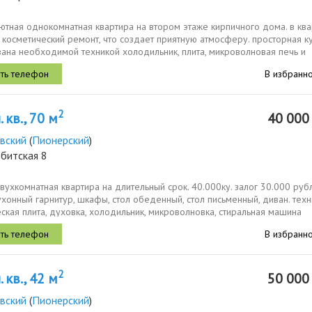
ютная однокомнатная квартира на втором этаже кирпичного дома. в кв
косметический ремонт, что создает приятную атмосферу. просторная к
ана необходимой техникой холодильник, плита, микроволновая печь и
шкаф...
В избранн
2
 кв., 70 м
40 00
вский
(
Пионерский
)
битская 8
вухкомнатная квартира на длительный срок. 40.000ку. залог 30.000 руб
хонный гарнитур, шкафы, стол обеденный, стол письменный, диван. техн
ская плита, духовка, холодильник, микроволновка, стиральная машина
В избранн
2
 кв., 42 м
50 00
вский
(
Пионерский
)