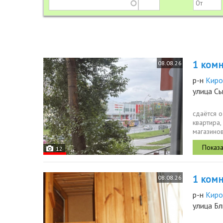
1 комн.
08.08.26
р-н
Киро
улица С
сдаётся о
квартира,
магазинов
в 2 минута
12
1 комн.
08.08.26
р-н
Киро
улица Б