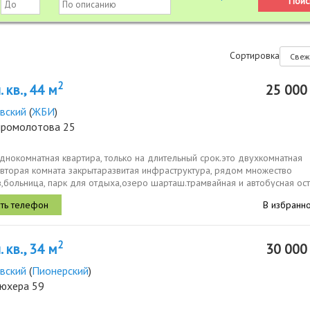
Сортировка
2
 кв., 44 м
25 00
вский
(
ЖБИ
)
ыромолотова 25
днокомнатная квартира, только на длительный срок.это двухкомнатная
 вторая комната закрытаразвитая инфраструктура, рядом множество
,больница, парк для отдыха,озеро шарташ.трамвайная и автобусная ос
х.без...
В избранн
2
 кв., 34 м
30 00
вский
(
Пионерский
)
люхера 59