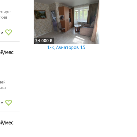
артире
ухня
ое
24 000 ₽
1-к, Авиаторов 15
0
₽/мес
лей.
ика
ое
0
₽/мес