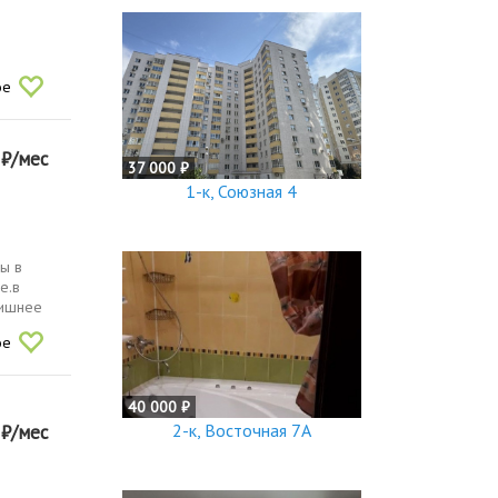
ое
0
₽/мес
37 000 ₽
1-к, Союзная 4
ы в
е.в
лишнее
ое
40 000 ₽
0
2-к, Восточная 7А
₽/мес