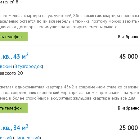
ителей 8
овременная квартира на ул. учителей, 8без комиссии. квартира полност
заселению остается почти вся мебель и техника, поэтому можно заехать 
дписания договора. преимущества квартирыэлементы умного
иционер....
В избранн
2
 кв., 43 м
45 00
вский
(
Втузгородок
)
евского 20
 светлая однокомнатная квартира 43м2 в современном стиле со свежим
 в жк современник пионерский мкрн.приглашаем к проживанию на длит
 мес. и более спокойных и аккуратных жильцовв квартире есть все для
В избранн
2
 кв., 34 м
25 00
вский
(
Пионерский
)