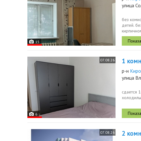
улица Со
без комис
детей. бе
кирпичном
зелень,...
15
1 комн.
07.08.26
р-н
Киро
улица В
сдается 1
холодильн
6
2 комн.
07.08.26