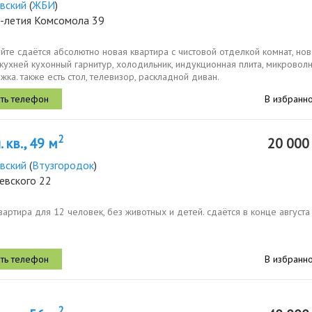
вский
(
ЖБИ
)
0-летия Комсомола 39
йте сдаётся абсолютно новая квартира с чистовой отделкой комнат, но
кухней кухонный гарнитур, холодильник, индукционная плита, микровол
яжка. также есть стол, телевизор, раскладной диван.
В избранн
2
 кв., 49 м
20 00
вский
(
Втузгородок
)
евского 22
вартира для 12 человек, без животных и детей. сдаётся в конце августа
В избранн
2