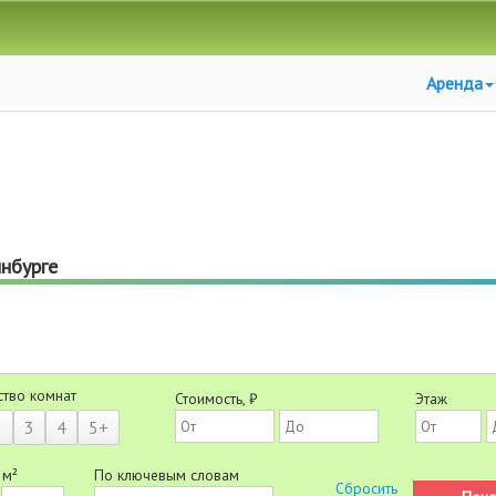
Аренда
инбурге
ство комнат
Стоимость, ₽
Этаж
2
3
4
5+
 м²
По ключевым словам