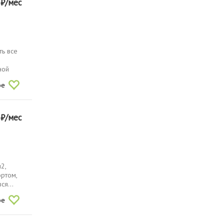
0
₽/мес
ть все
ной
ое
0
₽/мес
2,
ортом,
ся...
ое