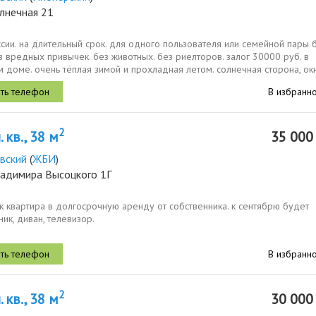
лнечная 21
сии. на длительный срок. для одного пользователя или семейной пары 
з вредных привычек. без животных. без риелторов. залог 30000 руб. в
 доме. очень тёплая зимой и прохладная летом. солнечная сторона, ок
В избранн
2
 кв., 38 м
35 00
вский
(
ЖБИ
)
ладимира Высоцкого 1Г
к квартира в долгосрочную аренду от собственника. к сентябрю будет
ик, диван, телевизор.
В избранн
2
 кв., 38 м
30 00