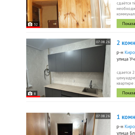
сдаётся т
необходи
коммунал
возвращае
32
2 комн.
07.08.26
р-н
Киро
улица У
сдается 2
ценуадрес
квартире 
из...
8
1 комн.
07.08.26
р-н
Киро
улица Б