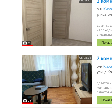
2 комн.
06.08.26
р-н
Киро
улица Б
сдам двух
необходи
стиральн
диван,...
7
2 комн.
06.08.26
р-н
Киро
улица К
сдается ч
комнаты п
с постоян
23