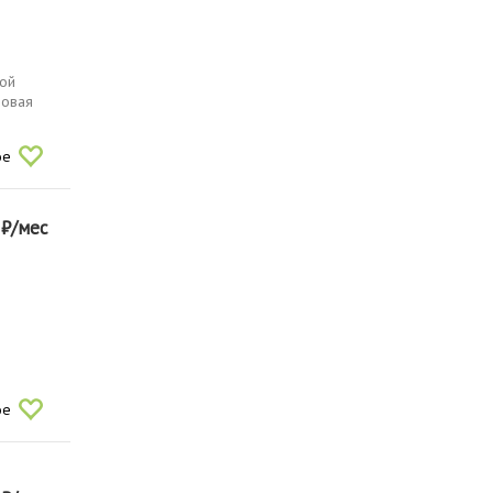
вой
новая
ое
0
₽/мес
ое