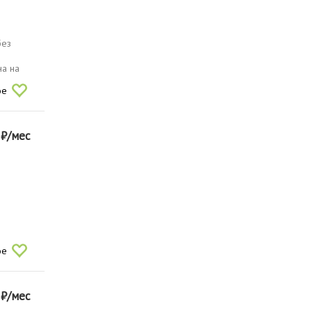
без
на на
ое
0
₽/мес
ое
0
₽/мес