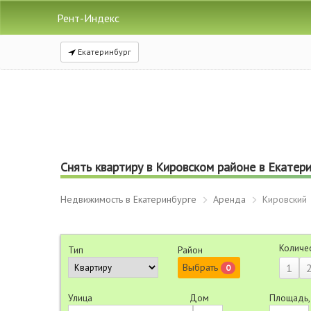
Рент-Индекс
Екатеринбург
Снять квартиру в Кировском районе в Екатер
Недвижимость в Екатеринбурге
Аренда
Кировский
Количе
Тип
Район
Выбрать
1
0
Улица
Дом
Площадь,