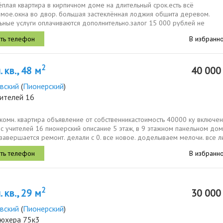
ёплая квартира в кирпичном доме на длительный срок.есть всё
мое.окна во двор. большая застеклённая лоджия обшита деревом.
ьные услуги оплачиваются дополнительно.залог 15 000 рублей не
тся при проживании менее 6...
В избранн
2
 кв., 48 м
40 00
вский
(
Пионерский
)
чителей 16
комн. квартира объявление от собственникастоимость 40000 ку включен
 учителей 16 пионерский описание 5 этаж, в 9 этажном панельном дом
завершается ремонт. делали с 0. все новое. доделываем мелочи. все 
В избранн
2
 кв., 29 м
30 00
вский
(
Пионерский
)
люхера 75к3