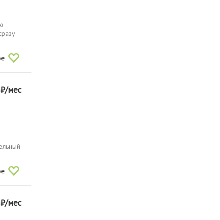
ью
сразу
ое
0
₽/мес
ельный
ое
0
₽/мес