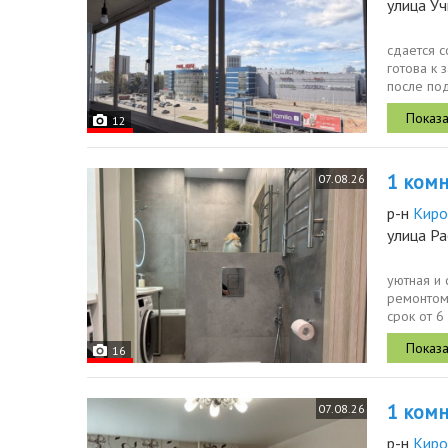
улица Уч
сдается с
готова к 
после по
дома.конд
12
1 комн.
07.08.26
р-н
Киро
улица Ра
уютная и
ремонтом
срок от 6
вашего...
16
1 комн.
07.08.26
р-н
Киро