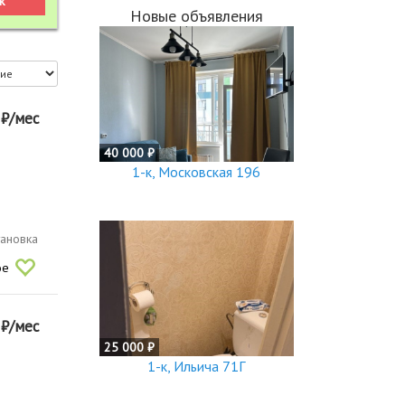
Новые объявления
0
₽/мес
40 000 ₽
1-к, Московская 196
тановка
ое
0
₽/мес
25 000 ₽
1-к, Ильича 71Г