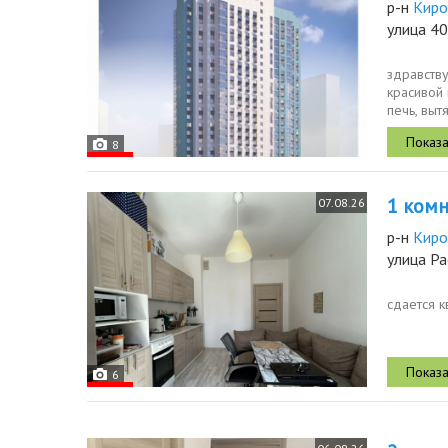
р-н
Киро
улица 4
здравству
красивой 
печь, выт
8
1 комн.
07.08.26
р-н
Киро
улица Ра
сдается к
6