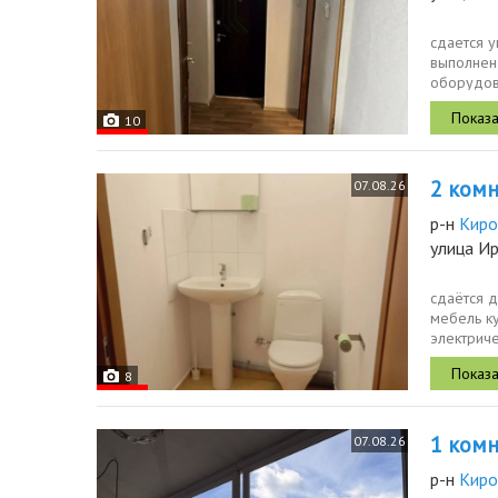
сдается у
выполнен 
оборудов
духовой 
10
2 комн.
07.08.26
р-н
Киро
улица Ир
сдаётся д
мебель ку
электриче
8
1 комн.
07.08.26
р-н
Киро