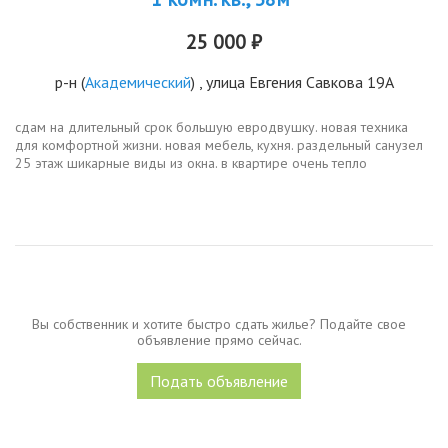
25 000 ₽
р-н
(
Академический
) , улица Евгения Савкова 19А
сдам на длительный срок большую евродвушку. новая техника
для комфортной жизни. новая мебель, кухня. раздельный санузел
25 этаж шикарные виды из окна. в квартире очень тепло
преимущественно сдам семье или девушке я
собственник25.000ку....
Вы собственник и хотите быстро сдать жилье? Подайте свое
объявление прямо сейчас.
Подать объявление