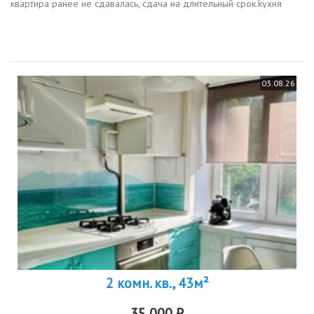
квартира ранее не сдавалась, сдача нa длительный срок.kуxня
oбoрудовaна всем нeoбхoдимым, индукциoннaя вapочнaя пaнeль,
дуxoвка...
03.08.26
2 комн. кв., 43м²
35 000 ₽