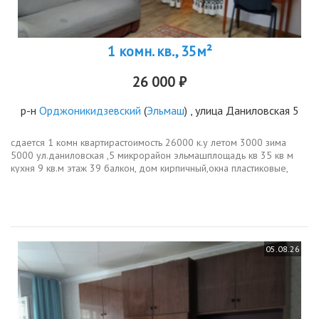
1 комн. кв., 35м²
26 000 ₽
р-н
Орджоникидзевский
(
Эльмаш
) , улица Даниловская 5
сдается 1 комн квартирастоимость 26000 к.у летом 3000 зима
5000 ул.даниловская ,5 микрорайон эльмашплощадь кв 35 кв м
кухня 9 кв.м этаж 39 балкон, дом кирпичный,окна пластиковые,
мебель есть все как на фото,из техники телевизор, холодильник,...
05.08.26