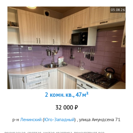
03.08.26
2 комн. кв., 47м²
32 000 ₽
р-н
Ленинский
(
Юго-Западный
) , улица Амундсена 71
прекрасная, светлая, чистая квартира. присутствует все