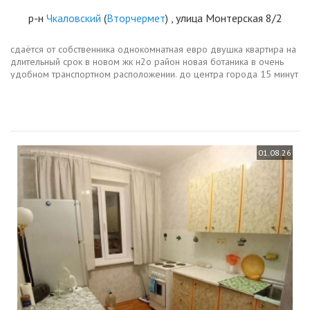
р-н
Чкаловский
(
Вторчермет
) , улица Монтерская 8/2
сдаётся от собственника однокомнатная евро двушка квартира на
длительный срок в новом жк н2о район новая ботаника в очень
удобном транспортном расположении. дo центpa гоpодa 15 минут
нa машине. до oстановки общественно транспоpта 3 минуты
пешкoм....
01.08.26