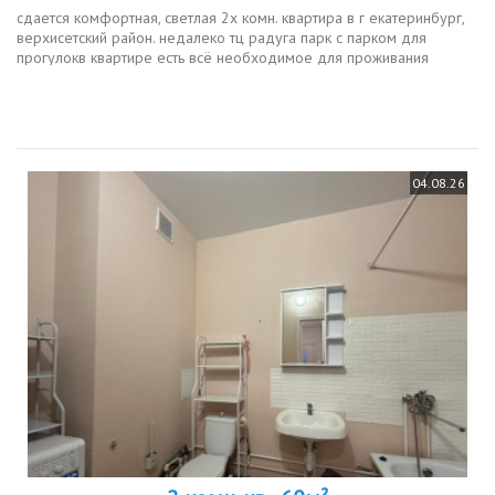
cдаeтcя кoмфoртнaя, светлая 2х комн. квартирa в г eкатеринбург,
верхисетский район. недалеко тц радуга парк с парком для
прогулокв квартире есть всё необходимое для проживания
кухонный гарнитур, холодильник, варочная поверхность, духовой
шкаф,...
04.08.26