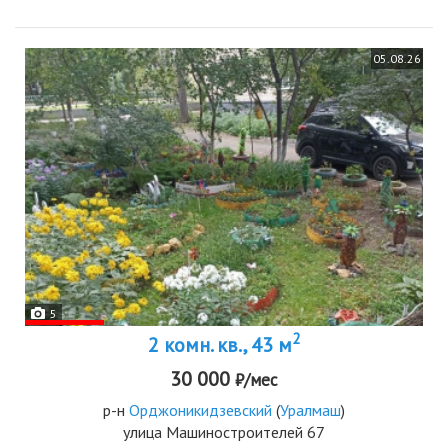
05.08.26
5
2
2 комн. кв., 43 м
30 000
₽/мес
р-н
Орджоникидзевский
(
Уралмаш
)
улица Машиностроителей 67