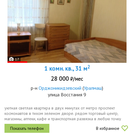
17
2
1 комн. кв., 31 м
28 000
₽/мес
р-н
Орджоникидзевский
(
Уралмаш
)
улица Восстания 9
уютная светлая квартира в двух минутах от метро проспект
космонавтов в тихом зеленом дворе. рядом торговый центр,
магазины, аптеки, кафе и транспортная развязка в любую точку
города. в квартире есть вся необходимая для проживания мебель,
В избранное
техника и...