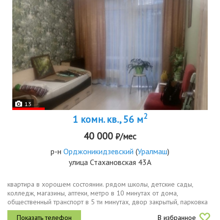
13
2
1 комн. кв., 56 м
40 000
₽/мес
р-н
Орджоникидзевский
(
Уралмаш
)
улица Стахановская 43А
квартира в хорошем состоянии. рядом школы, детские сады,
колледж, магазины, аптеки, метро в 10 минутах от дома,
общественный транспорт в 5 ти минутах, двор закрытый, парковка
наземная, шлагбаум, детская площадка.своя терраса, есть
В избранное
качели,где можно...