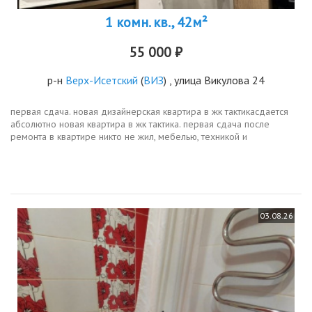
1 комн. кв., 42м²
55 000 ₽
р-н
Верх-Исетский
(
ВИЗ
) , улица Викулова 24
первая сдача. новая дизайнерская квартира в жк тактикасдается
абсолютно новая квартира в жк тактика. первая сдача после
ремонта в квартире никто не жил, мебелью, техникой и
сантехникой не пользовались.интерьер выполнен по
индивидуальному...
03.08.26