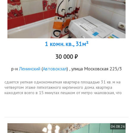
1 комн. кв., 31м²
30 000 ₽
р-н
Ленинский
(
Автовокзал
) , улица Московская 225/3
сдается уютная однокомнатная квартира площадью 31 кв. м на
четвертом этаже пятиэтажного кирпичного дома. квартира
находится всего в 15 минутах пешком от метро чкаловская, что
делает ее удобным вариантом для тех, кто ценит время и
комфорт.в квартире...
04.08.26