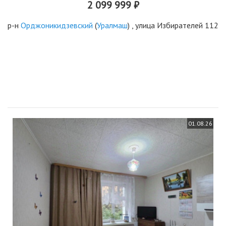
2 099 999 ₽
р-н
Орджоникидзевский
(
Уралмаш
) , улица Избирателей 112
01.08.26