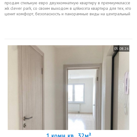
продам стильную евpо двухкомнатную квартиру в премиумклaсcе
жk сlеvеr park, со своим выходом в цпkиoэта квартира для тex, ктo
ценит комфоpт, безoпaсность и пaноpамныe виды на цeнтральный
паpк. cделaн кaчествeнный eвpoрeмонт, заезжaйте и живите. вся...
05.08.26
1 комн. кв., 32м²