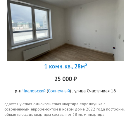
1 комн. кв., 28м²
25 000 ₽
р-н
Чкаловский
(
Солнечный
) , улица Счастливая 16
сдается уютная однокомнатная квартира евродвушка с
современным евроремонтом в новом доме 2022 года постройки.
общая площадь квартиры составляет 38 кв. м. квартира
расположена на 5 этаже 9этажного дома. высокие потолки 2.7
метра создают ощущение...