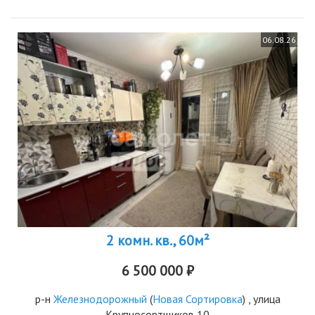
06.08.26
2 комн. кв., 60м²
6 500 000 ₽
р-н
Железнодорожный
(
Новая Сортировка
) , улица
Крупносортщиков 10