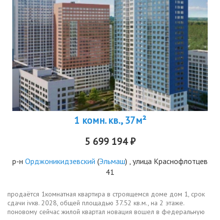
1 комн. кв., 37м²
5 699 194 ₽
р-н
Орджоникидзевский
(
Эльмаш
) , улица Краснофлотцев
41
продаётся 1комнатная квартира в строящемся доме дом 1, срок
сдачи ivкв. 2028, общей площадью 37.52 кв.м., на 2 этаже.
поновому сейчас жилой квартал новация вошел в федеральную