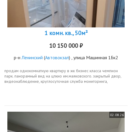
1 комн. кв., 50м²
10 150 000 ₽
р-н
Ленинский
(
Автовокзал
) , улица Машинная 1Бк2
продам однокомнатную квартиру в жк бизнес класса чемпион
парк. панорамный вид на цпкио им.маяковского. закрытый двор,
видеонаблюдение, круглосуточная служба мониторинга,
двухуровневый подземный паркинг, наземная парковка под
шлагбаумом для...
02.08.26