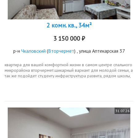
2 комн. кв., 34м²
3 150 000 ₽
р-н
Чкаловский
(
Вторчермет
) , улица Аптекарская 37
квартира для вашей комфортной жизни в самом центре спального
микрорайона вторчермет.шикарный вариант для молодой семьи, а
так же подойдет студенту.инфраструктура развита, рядом школы,
детские сады, аптеки, поликлиники, супермаркет рядом с домом,...
31.07.26