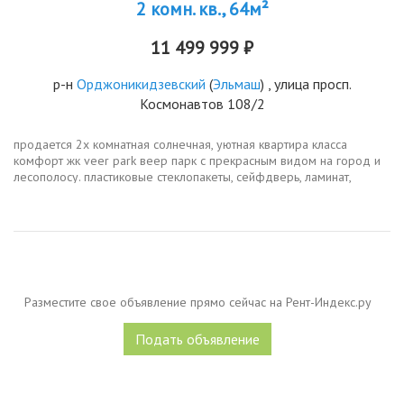
2 комн. кв., 64м²
11 499 999 ₽
р-н
Орджоникидзевский
(
Эльмаш
) , улица просп.
Космонавтов 108/2
продается 2х комнатная солнечная, уютная квартира класса
комфорт жк veer park веер парк с прекрасным видом на город и
лесополосу. пластиковые стеклопакеты, сейфдверь, ламинат,
межкомнатные двери, обои поп покраску в квартире. лифт
пассажирский, 2...
Разместите свое объявление прямо сейчас на Рент-Индекс.ру
Подать объявление