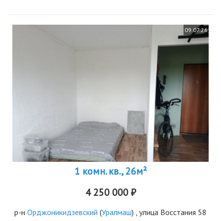
09.07.26
1 комн. кв., 26м²
4 250 000 ₽
р-н
Орджоникидзевский
(
Уралмаш
) , улица Восстания 58