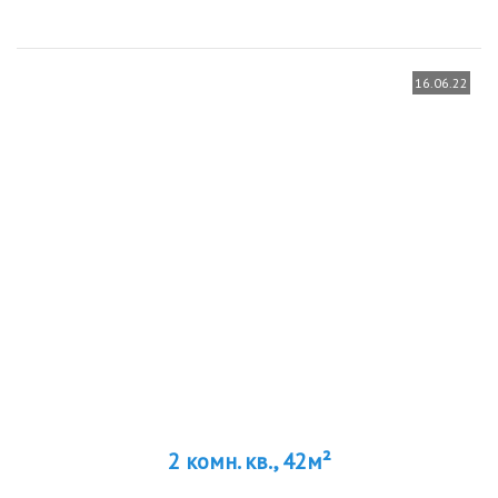
программу комплексного развития территории, поэтому всем
привычный...
16.06.22
2 комн. кв., 42м²