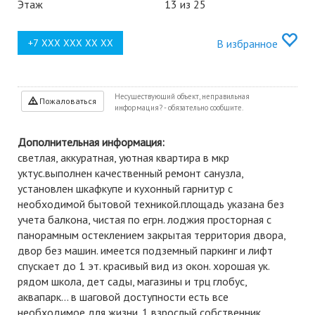
Этаж
13 из 25
В избранное
Несуществующий объект, неправильная
Пожаловаться
информация? - обязательно сообщите.
Дополнительная информация:
светлая, аккуратная, уютная квартира в мкр
уктус.выполнен качественный ремонт санузла,
установлен шкафкупе и кухонный гарнитур с
необходимой бытовой техникой.площадь указана без
учета балкона, чистая по егрн. лоджия просторная с
панорамным остеклением закрытая территория двора,
двор без машин. имеется подземный паркинг и лифт
спускает до 1 эт. красивый вид из окон. хорошая ук.
рядом школа, дет сады, магазины и трц глобус,
аквапарк... в шаговой доступности есть все
необходимое для жизни. 1 взрослый собственник,