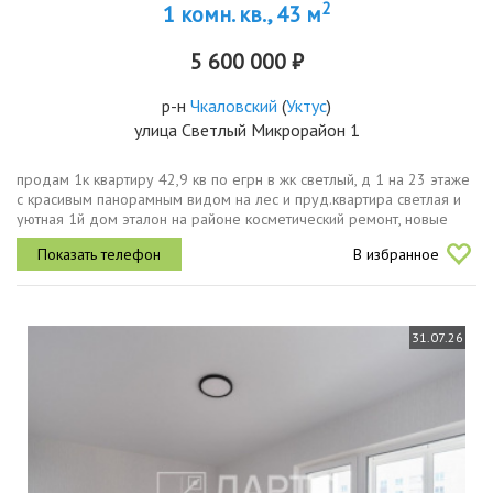
2
1 комн. кв., 43 м
5 600 000 ₽
р-н
Чкаловский
(
Уктус
)
улица Светлый Микрорайон 1
продам 1к квартиру 42,9 кв по егрн в жк светлый, д 1 на 23 этаже
с красивым панорамным видом на лес и пруд.квартира светлая и
уютная 1й дом эталон на районе косметический ремонт, новые
смесители низкие ку своя котельная тихие, вежливые соседи...
В избранное
31.07.26