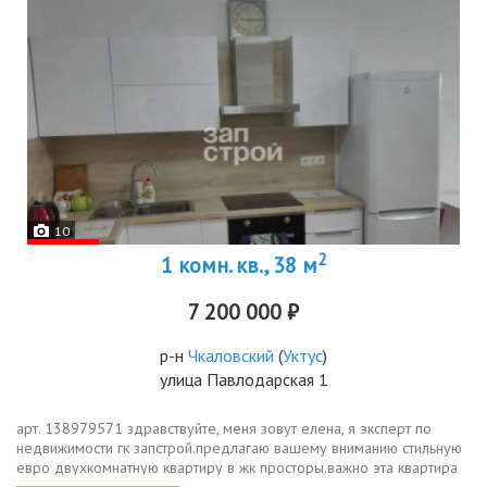
10
2
1 комн. кв., 38 м
7 200 000 ₽
р-н
Чкаловский
(
Уктус
)
улица Павлодарская 1
арт. 138979571 здравствуйте, меня зовут елена, я эксперт по
недвижимости гк запстрой.предлагаю вашему вниманию стильную
евро двухкомнатную квартиру в жк просторы.важно эта квартира