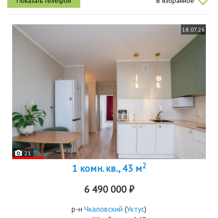
В избранное
духовкой,...
18.07.26
21
2
1 комн. кв., 43 м
6 490 000 ₽
р-н
Чкаловский
(
Уктус
)