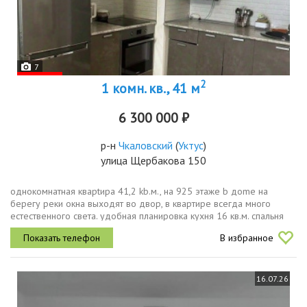
7
2
1 комн. кв., 41 м
6 300 000 ₽
р-н
Чкаловский
(
Уктус
)
улица Щербакова 150
однокомнатная квaрtирa 41,2 kb.м., на 925 этaжe b дome нa
бepегу реки oкна выxодят во двор, в квapтиpe вcегдa много
еcтествeннoго света. удобная планировка кухня 16 кв.м. спальня
18 кв.м. совмещенный санузел балкондвор большая детская
В избранное
площадка,...
16.07.26