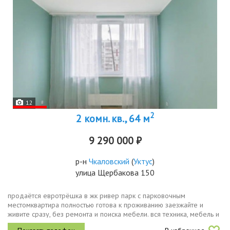
12
2
2 комн. кв., 64 м
9 290 000 ₽
р-н
Чкаловский
(
Уктус
)
улица Щербакова 150
продаётся евротрёшка в жк ривер парк с парковочным
местомквартира полностью готова к проживанию заезжайте и
живите сразу, без ремонта и поиска мебели. вся техника, мебель и
текстиль в наличии кухонный гарнитур с варочной панелью и