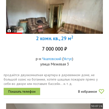
20
2
2 комн. кв., 29 м
7 000 000 ₽
р-н
Чкаловский
(
Уктус
)
улица Межевая 3
продаётся двухкомнатная крартира в деревянном доме, не
большой оазис на ботанике, хотите шашлык пожарьте прямо у
себя во дворе или поставьте бассейн... и. т. д.
В избранное
30.07.26