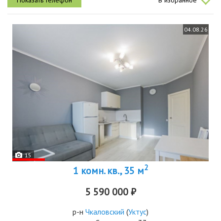
В избранное
в...
04.08.26
15
2
1 комн. кв., 35 м
5 590 000 ₽
р-н
Чкаловский
(
Уктус
)