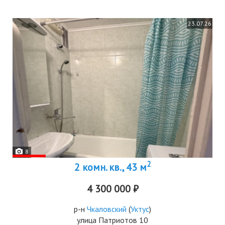
23.07.26
8
2
2 комн. кв., 43 м
4 300 000 ₽
р-н
Чкаловский
(
Уктус
)
улица Патриотов 10