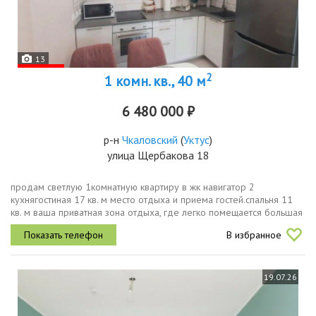
13
2
1 комн. кв., 40 м
6 480 000 ₽
р-н
Чкаловский
(
Уктус
)
улица Щербакова 18
продам светлую 1комнатную квартиру в жк навигатор 2
кухнягостиная 17 кв. м место отдыха и приема гостей.спальня 11
кв. м ваша приватная зона отдыха, где легко помещается большая
кровать, шкаф гардероб.прихожая просторная, в ней расположен
В избранное
шкафкупе...
19.07.26