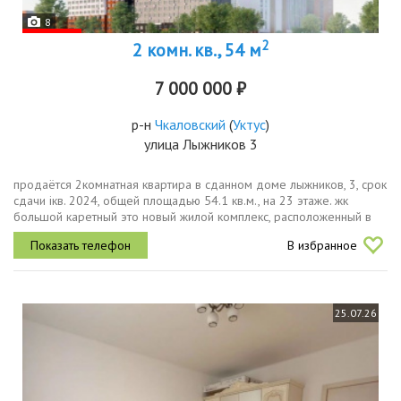
8
2
2 комн. кв., 54 м
7 000 000 ₽
р-н
Чкаловский
(
Уктус
)
улица Лыжников 3
продаётся 2комнатная квартира в сданном доме лыжников, 3, срок
сдачи iкв. 2024, общей площадью 54.1 кв.м., на 23 этаже. жк
большой каретный это новый жилой комплекс, расположенный в
квартале улиц щербаковалыжниковмиасскаяпереулок дунитовый
В избранное
в...
25.07.26