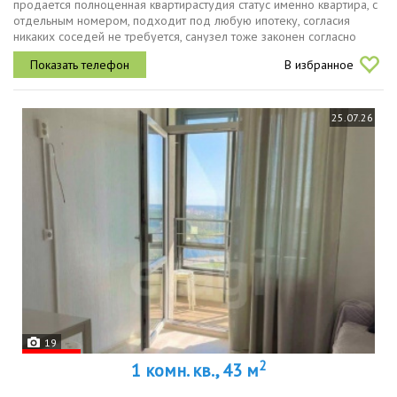
продается полноценная квартирастудия статус именно квартира, с
отдельным номером, подходит под любую ипотеку, согласия
никаких соседей не требуется, санузел тоже законен согласно
плану бти торгне требует вложений заезжай и живи фотографии
В избранное
реальные....
25.07.26
19
2
1 комн. кв., 43 м