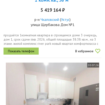
1 комн. кв., 38 м
5 419 164 ₽
р-н
Чкаловский
(
Уктус
)
улица Щербакова Дом №1
продаётся 1комнатная квартира в строящемся доме 3 очередь,
дом 1, срок сдачи iiiкв. 2026, общей площадью 38.38 кв.м., на 3
этаже. жилой комплекс river park новый квартал комфорткласса с
уникальной рекреационной инфраструктурой, собственной...
В избранное
20.07.26