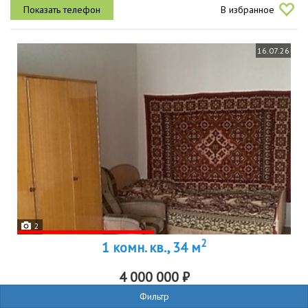
продается с указанием полной стоимости в договоре без
В избранное
занижений и...
16.07.26
2
2
1 комн. кв., 34 м
4 000 000 ₽
Фильтр
р-н
Чкаловский
(
Уктус
)