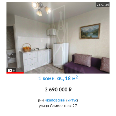
25.07.26
6
2
1 комн. кв., 18 м
2 690 000 ₽
р-н
Чкаловский
(
Уктус
)
улица Самолетная 27