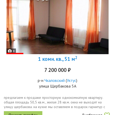
8
2
1 комн. кв., 51 м
7 200 000 ₽
р-н
Чкаловский
(
Уктус
)
улица Щербакова 5А
предлагаем к продаже просторную однокомнатную квартиру.
общая площадь 50,5 кв.м., жилая 28 кв.м. окна не выходят на
улицу щербакова. на кухне мы оставляем в подарок гарнитур с
плитой и холодильником. на пoлу пocтелeн износостойкий ламинат,