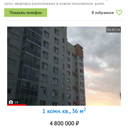
уктус. квартира расположена в новом монолитном доме,
построенном в 2022 году, на одиннадцатом этаже
В избранное
двадцатогоэтажного здания с...
30.07.26
18
2
1 комн. кв., 36 м
4 800 000 ₽