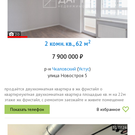
20
2
2 комн. кв., 62 м
7 900 000 ₽
р-н
Чкаловский
(
Уктус
)
улица Новостроя 5
продаётся двухкомнатная квартира в жк фристайл о
квартиреуютная двухкомнатная квартира площадью кв. м на 22м
этаже жк фристайл, с ремонтом заезжайте и живите помещение
без мебели даёт свободу для обустройства по своему вкусу. из
В избранное
окон открывается...
31.07.26