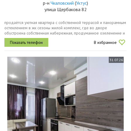
р-н
Чкаловский
(
Уктус
)
улица Щербакова 82
продаётся уютная квартира с собственной террасой и панорамным
остеклением в жк сезоны жилой комплекс, где во дворе
обустроена собственная набережная, продуманное озеленение и
прогулочные зоны задают совсем другой уровень комфорта.
В избранное
микрорайон новый...
31.07.26