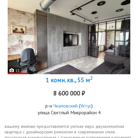
15
2
1 комн. кв., 55 м
8 600 000 ₽
р-н
Чкаловский
(
Уктус
)
улица Светлый Микрорайон 4
вашему внимаю предоставляется уютная евро двухкомнатная
квартира с дизайнерским ремонтом в современном стиле .
просторная кухнягостинная с панорамным остеклением наполняет