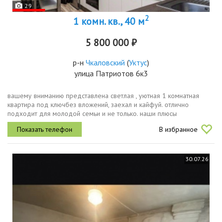
29
2
1 комн. кв., 40 м
5 800 000 ₽
р-н
Чкаловский
(
Уктус
)
улица Патриотов 6к3
вашему вниманию представлена светлая , уютная 1 комнатная
квартира под ключбез вложений, заехал и кайфуй. отлично
подходит для молодой семьи и не только. наши плюсы
произведен качественный ремонтбольшая комната разделена на
В избранное
спальную и гостиную, что...
30.07.26