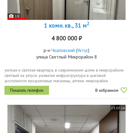
19
2
1 комн. кв., 31 м
4 800 000 ₽
р-н
Чкаловский
(
Уктус
)
улица Светлый Микрорайон 8
уютная и светлая квартира, в современном доме в микрорайоне
светлый на уктусе. развитая инфраструктура в шаговой
доступности продуктовые магазины, аптеки. микрорайон
расположен у кольцовского тракта на автобусе можно быстро
В избранное
доехать до центра города...
23.07.26