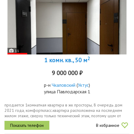
11
2
1 комн. кв., 50 м
9 000 000 ₽
р-н
Чкаловский
(
Уктус
)
улица Павлодарская 1
продается 1комнатная квартира в жк просторы, 8 очередь дом
2021 года, комфорткласс.квартира расположена на последнем
жилом этаже, сверху только технический этаж, поэтому шум от
соседей сверху отсутствует.из окон открывается красивый вид на
В избранное
город,...