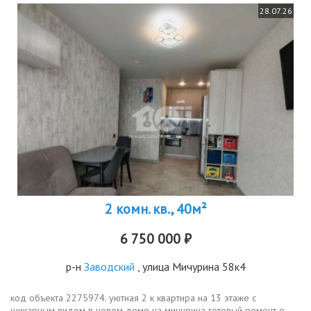
28.07.26
2 комн. кв., 40м²
6 750 000 ₽
р-н
Заводский
, улица Мичурина 58к4
код объекта 2275974. уютная 2 к квартира на 13 этаже с
шикарным видом в новом доме на мичурина готовый ремонт о