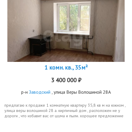
1 комн. кв., 35м²
3 400 000 ₽
р-н
Заводский
, улица Веры Волошиной 28А
предлагаю к продаже 1 комнатную квартиру 35,8 кв м на южном ,
улица веры волошиной 28 а. кирпичный дом , расположен не у
дороги , что избавит вас от шума и пыли. хорошее предложение
как для проживания , так и для сдачи в аренду . комфортный
второй...