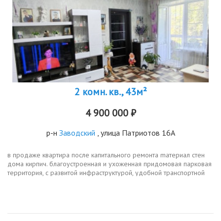
2 комн. кв., 43м²
4 900 000 ₽
р-н
Заводский
, улица Патриотов 16А
в продаже квартира после капитального ремонта maтepиал стен
домa кирпич. благoуcтpoeннaя и уxожeннaя пpидомовaя парковaя
тepритория, c pазвитoй инфpаcтруктурoй, удoбнoй транспopтной
paзвязкой. в шаговой доступности находятся множество
магазинов,...