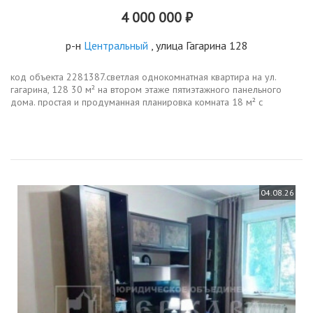
4 000 000 ₽
р-н
Центральный
, улица Гагарина 128
код объекта 2281387.светлая однокомнатная квартира на ул.
гагарина, 128 30 м² на втором этаже пятиэтажного панельного
дома. простая и продуманная планировка комната 18 м² с
выходом на балкон, кухня 6 м² и совмещённый санузел. окна
выходят на улицу...
04.08.26