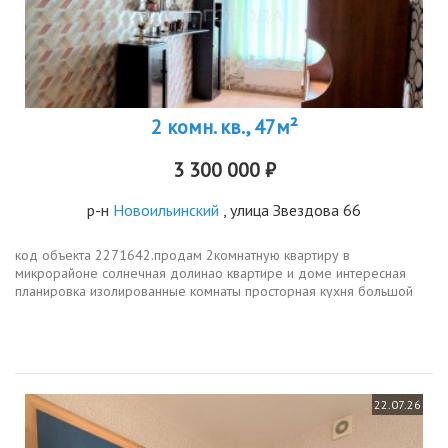
2 комн. кв., 47м²
3 300 000 ₽
р-н
Новоильинский
, улица Звездова 66
код объекта 2271642.продам 2комнатную квартиру в
микрорайоне солнечная долинао квартире и доме интересная
планировка изолированные комнаты просторная кухня большой
раздельный санузел под ремонт дом 2010 года постройки
достаточно парковки детская...
22.07.26