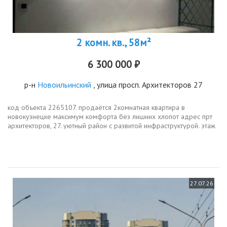
2 комн. кв., 58м²
6 300 000 ₽
р-н
Новоильинский
, улица просп. Архитекторов 27
код объекта 2265107. продаётся 2комнатная квартира в
новокузнецке максимум комфорта без лишних хлопот адрес прт
архитекторов, 27. уютный район с развитой инфраструктурой. этаж
6 из 10 золотая середина тихо, но не высоко. площадь 58,8 м²
кухня 8 м²...
27.07.26