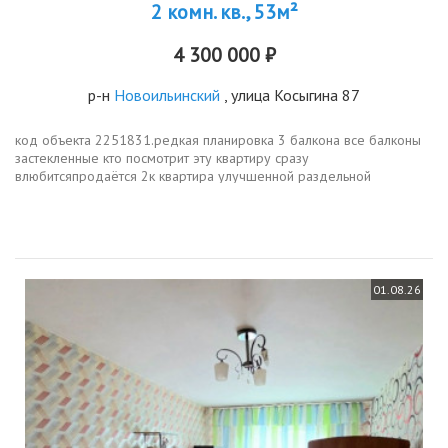
2 комн. кв., 53м²
4 300 000 ₽
р-н
Новоильинский
, улица Косыгина 87
код объекта 2251831.редкая планировка 3 балкона все балконы
застекленные кто посмотрит эту квартиру сразу
влюбитсяпродаётся 2к квартира улучшенной раздельной
планировки 53,5 кв м, 3й этаж. в квартире выполнен косметический
ремонт, на стенах обои...
01.08.26