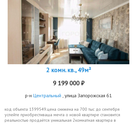
2 комн. кв., 49м²
9 199 000 ₽
р-н
Центральный
, улица Запорожская 61
код объекта 1399549.цена снижена на 700 тыс до сентебря
успейте приобрестиваша мечта о новой квартире становится
реальностью продаётся уникальная 2комнатная квартира в
новокузнецке на запорожской улице, 61. этот монолитный дом был
построен в 2016...