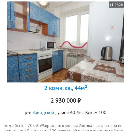
11.07.26
2 комн. кв., 44м²
2 930 000 ₽
р-н
Заводской
, улица 40 Лет Влксм 100
код объекта 2083099.продаётся уютная 2комнатная квартира по
адресу ул. 40 лет влксм, 100, заводской район параметры общая