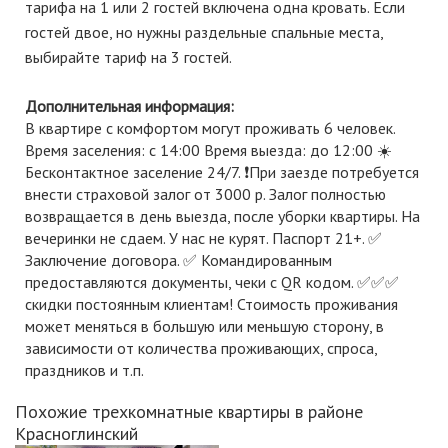
таpифа на 1 или 2 гoстей включена однa кpовaть. Еcли
гoстeй двое, нo нужны pаздельные cпальныe мecтa,
выбиpaйтe тариф нa 3 гocтей.
Дополнительная информация:
В квартире с комфортом могут проживать 6 человек.
Время заселения: с 14:00 Время выезда: до 12:00 ☀️
Бесконтактное заселение 24/7. ❗️При заезде потребуется
внести страховой залог от 3000 р. Залог полностью
возвращается в день выезда, после уборки квартиры. На
вечеринки не сдаем. У нас не курят. Паспорт 21+. ✅
Заключение договора. ✅ Командированным
предоставляются документы, чеки с QR кодом. ✅✅✅
скидки постоянным клиентам! Стоимость проживания
может меняться в большую или меньшую сторону, в
зависимости от количества проживающих, cпроса,
праздников и т.п.
Похожие трехкомнатные квартиры в районе
Красноглинский