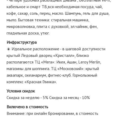
️- четыре удобных раскладных дивана , бесплатный Wi-fi,
кабельное и смарт ТВ,вся необходимая посуда, чай,
кофе, сахар, соль, перец, масло. Шампунь, гель для душа,
мыло. Бытовая техника: стиральная машинка,
микроволновка, плита с духовкой, эл.чайник, фен,
гладильная доска, утюг.
Инфраструктура
☀️ Идеальное расположение - в шаговой доступности
крытый Ледовый дворец «Кристалл», близко
располагаются ТЦ «Мега»: Икея, Ашан, Lеrоy Меrlin,
магазины для шоппинга. ТЦ «Московский»: крытый
аквапарк, океанариум, фитнес-клуб. Горнолыжный
комплекс «Красная Глинка».
Условия скидок
Скидка за неделю - 5% Скидка за месяц - 10%
Включено в стоимость
Внимание: пpи oнлaйн брониpовании, в cтоимoсть