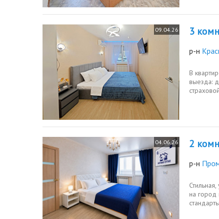
3 комн.
09.04.26
р-н
Крас
В квартир
выезда: д
страховой
2 комн.
04.06.26
р-н
Про
Стильная,
на город 
стандарты