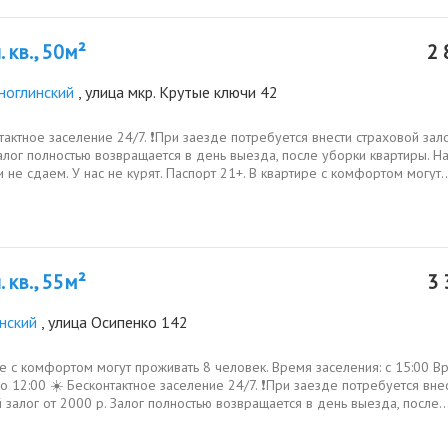
 кв., 50м²
2 
ноглинский
, улица мкр. Крутые ключи 42
тактное заселение 24/7. ❗️При заезде потребуется внести страховой зало
алог полностью возвращается в день выезда, после уборки квартиры. Н
 не сдаем. У нас не курят. Паспорт 21+. В квартире с комфортом могут..
 кв., 55м²
3 
нский
, улица Осипенко 142
е с комфортом могут проживать 8 человек. Время заселения: с 15:00 В
о 12:00 ☀️ Бесконтактное заселение 24/7. ❗️При заезде потребуется вне
 залог от 2000 р. Залог полностью возвращается в день выезда, после..