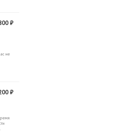
800 ₽
ас не
200 ₽
Время
сти
.