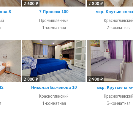
2 600 ₽
2 800 ₽
ова 8
7 Просека 100
мкр. Крутые ключ
ий
Промышленный
Красноглински
я
1-комнатная
2-комнатная
2 000 ₽
2 900 ₽
42
Николая Баженова 10
мкр. Крутые клю
Красноглинский
Красноглински
я
1-комнатная
3-комнатная