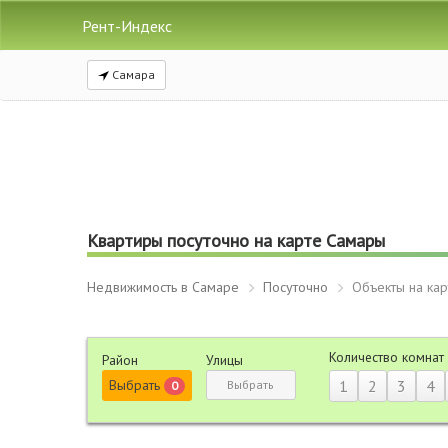
Рент-Индекс
Самара
Квартиры посуточно на карте Самары
Недвижимость в Самаре
Посуточно
Объекты на кар
Количество комнат
Район
Улицы
Выбрать
1
2
3
4
Выбрать
0