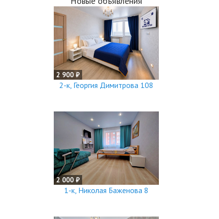
Новые объявления
2 900 ₽
2-к, Георгия Димитрова 108
2 000 ₽
1-к, Николая Баженова 8