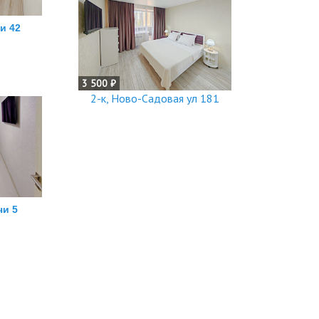
и 42
й
3 500 ₽
2-к, Ново-Садовая ул 181
чи 5
й