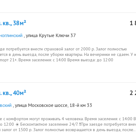
 кв., 38м²
1 
ноглинский
, улица Крутые Ключи 37
зде потребуется внести страховой залог от 2000 р. Залог полностью
тся в день выезда, после уборки квартиры. На вечеринки не сдаем. У н
спорт 21+. Время заселения: с 14:00 Время выезда: до 12:00
 кв., 40м²
2 
вский
, улица Московское шоссе, 18-й км 33
е с комфортом могут проживать 4 человека. Время заселения: с 14:00 
о 12:00 ☀️ Бесконтактное заселение 24/7. ❗️При заезде потребуется вне
 залог от 1500 р. Залог полностью возвращается в день выезда, после..