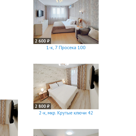
2 600 ₽
1-к, 7 Просека 100
2 800 ₽
2-к, мкр. Крутые ключи 42