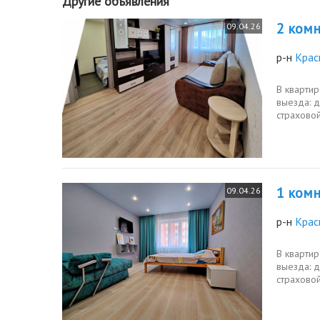
Другие объявления
2 комн.
09.04.26
р-н
Крас
В квартир
выезда: д
страховой
1 комн.
09.04.26
р-н
Крас
В квартир
выезда: д
страховой