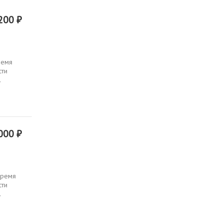
200 ₽
ремя
сти
.
000 ₽
Время
сти
.