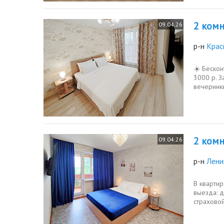
2 комн.
09.04.26
р-н
Крас
☀️ Бескон
3000 р. З
вечеринки
2 комн.
09.04.26
р-н
Лени
В квapтир
выезда: д
страховой