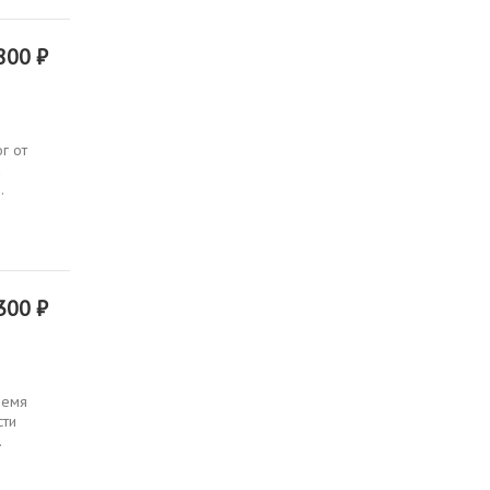
800 ₽
г от
а
.
300 ₽
ремя
сти
.