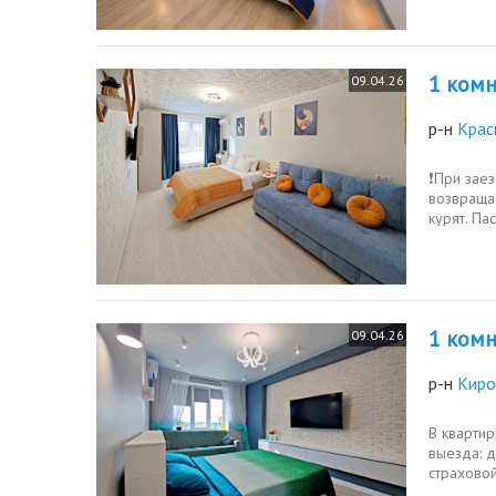
1 комн.
09.04.26
р-н
Крас
❗️При зае
возвращае
курят. Па
1 комн.
09.04.26
р-н
Киро
В квартир
выезда: д
страховой