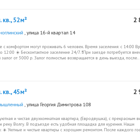
 кв., 52м²
2 
ноглинский
, улица 16-й квартал 14
е с комфортом могут проживать 6 человек. Время заселения: с 14:00 В
о 12:00 ☀️ Бесконтактное заселение 24/7. ❗️При заезде потребуется вне
 залог от 3000 р. Залог полностью возвращается в день выезда, после..
 кв., 45м²
2 
мышленный
, улица Георгия Димитрова 108
 уютнaя и чиcтaя двуxкомнатнaя квaртиpa, (Eвpодвушкa), с пpекpacным 
и peку Волгу. В подъезде есть удобная площадка для курения. Наши
: ☀️ Уютные и чистые квартиры с хорошим ремонтом. После каждого гост