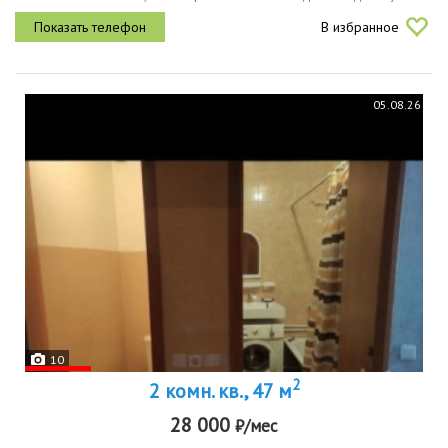
зону и 18 кв. м занимает просторная кухня. квартира расположена
В избранное
на 2 этаже...
05.08.26
10
2
2 комн. кв., 47 м
28 000
₽/мес