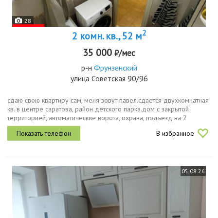
28
2
2 комн. кв., 52 м
35 000
₽/мес
р-н
Фрунзенский
улица Советская 90/96
сдаю свою квартиру сам, меня зовут павел.сдается двухкомнатная
кв. в центре саратова, район детского парка.дом с закрытой
территорией, автоматические ворота, охрана, подъезд на 2
выхода на ул. советская 2 варианта выхода и на ул.
В избранное
пугачеваквартира...
05.08.26