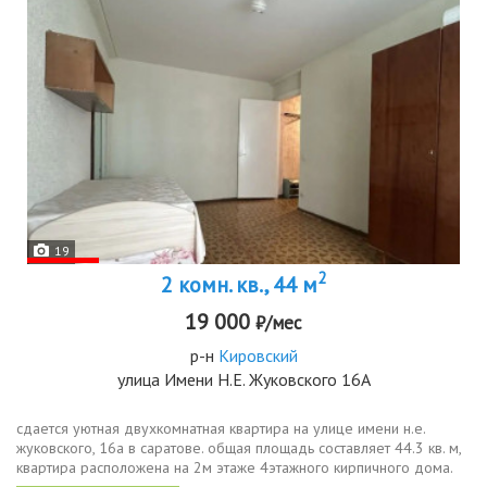
19
2
2 комн. кв., 44 м
19 000
₽/мес
р-н
Кировский
улица Имени Н.Е. Жуковского 16А
сдается уютная двухкомнатная квартира на улице имени н.е.
жуковского, 16а в саратове. общая площадь составляет 44.3 кв. м,
квартира расположена на 2м этаже 4этажного кирпичного дома.
окна выходят во двор, что обеспечивает тихую и спокойную...