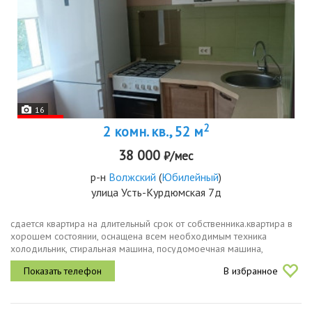
16
2
2 комн. кв., 52 м
38 000
₽/мес
р-н
Волжский
(
Юбилейный
)
улица Усть-Курдюмская 7д
сдается квартира на длительный срок от собственника.квартира в
хорошем состоянии, оснащена всем необходимым техника
холодильник, стиральная машина, посудомоечная машина,
водонагреватель, на кухне установлен кондиционер, wifi роутер
В избранное
при...