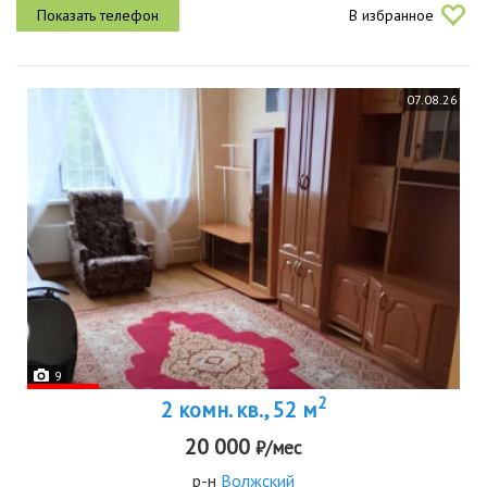
В избранное
07.08.26
9
2
2 комн. кв., 52 м
20 000
₽/мес
р-н
Волжский