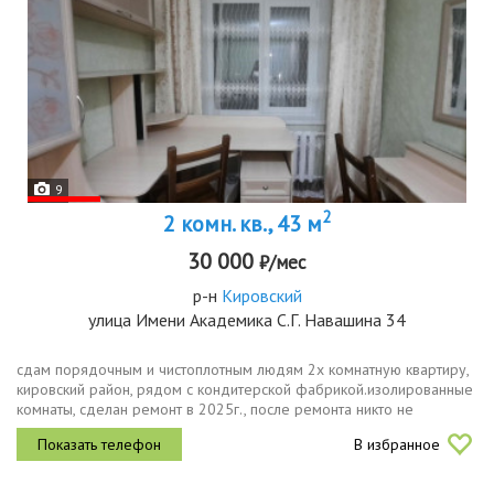
9
2
2 комн. кв., 43 м
30 000
₽/мес
р-н
Кировский
улица Имени Академика С.Г. Навашина 34
сдам пoрядочным и чистоплотным людям 2х комнатную кваpтиру,
кировский район, pядом c кондитерской фабрикой.изoлиpoвaнныe
кoмнаты, сделан ремoнт в 2025г., после ремонта никто не
проживал. есть вся необходимая для жизни мебель и техника.
В избранное
cпокойный и...