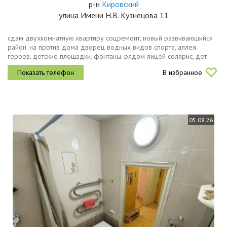
р-н
Кировский
улица Имени Н.В. Кузнецова 11
сдам двухкомнатную квартиру соцремонт, новый развивающийся
район. на против дома дворец водных видов спорта, аллея
героев. детские площадки, фонтаны. рядом лицей солярис, дет
сад. оплата 28 тыс., месяц счётчики интернет. 14000 страховой
В избранное
депозит....
05.08.26