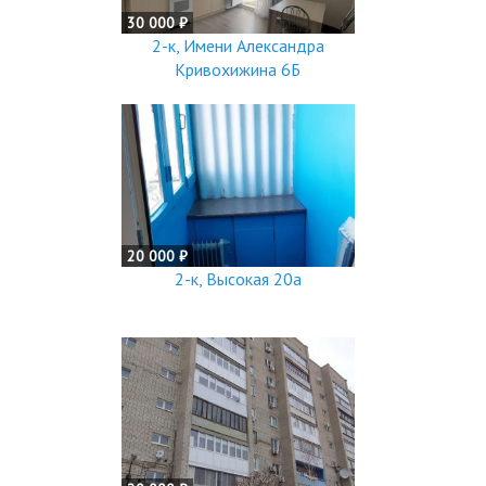
30 000 ₽
2-к, Имени Александра
Кривохижина 6Б
20 000 ₽
2-к, Высокая 20а