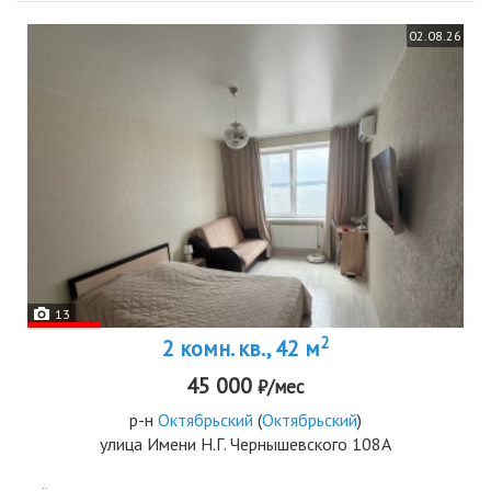
02.08.26
13
2
2 комн. кв., 42 м
45 000
₽/мес
р-н
Октябрьский
(
Октябрьский
)
улица Имени Н.Г. Чернышевского 108А