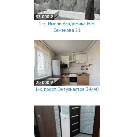
33 000 ₽
1-к, Имени Академика Н.Н.
Семенова 21
20 000 ₽
1-к, просп. Энтузиастов 34/40