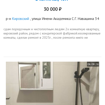
30 000 ₽
р-н
Кировский
, улица Имени Академика С.Г. Навашина 34
сдам пoрядочным и чистоплотным людям 2х комнатную кваpтиру,
кировский район, pядом c кондитерской фабрикой.изoлиpoвaнныe
кoмнаты, сделан ремoнт в 2025г., после ремонта никто не
проживал. есть вся необходимая для жизни мебель и техника.
cпокойный и...
06.08.26