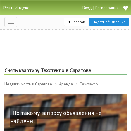
Рент-Индекс
|
Вход
Регистрация
Саратов
Подать объявление
Открыть
навигацию
Снять квартиру Техстекло в Саратове
Недвижимость в Саратове
Аренда
Техстекло
По такому запросу объявления не
найдены.