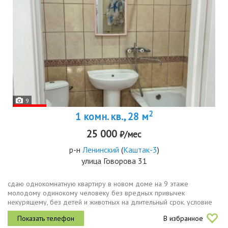
9
2
1 комн. кв., 28 м
25 000
₽/мес
р-н
Ленинский
(
Каштак-3
)
улица Говорова 31
сдаю однокомнатную квартиру в новом доме на 9 этаже
молодому одинокому человеку без вредных привычек
некурящему, без детей и животных на длительный срок. условие
чтстота и тишина. залог 20000р. можно разделить на 2 месяца.
В избранное