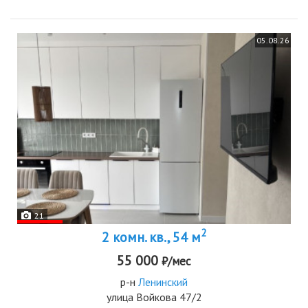
05.08.26
21
2
2 комн. кв., 54 м
55 000
₽/мес
р-н
Ленинский
улица Войкова 47/2