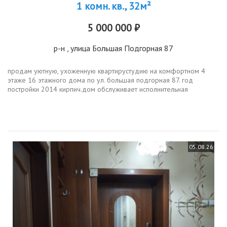
1 комн. кв., 32м²
5 000 000 ₽
р-н
, улица Большая Подгорная 87
продам уютную, ухоженную квартирустудию на комфортном 4
этаже 16 этажного дома по ул. большая подгорная 87. год
постройки 2014 кирпич.дом обслуживает исполнительная
управляющая компания флагман .общая площадь 32м2. жилая
24м2. лоджия кабинет для...
05.08.26