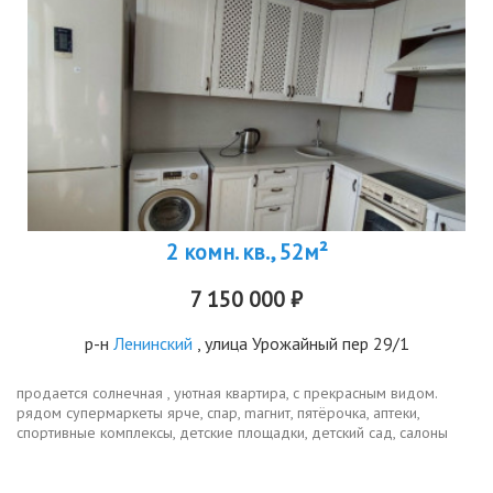
2 комн. кв., 52м²
7 150 000 ₽
р-н
Ленинский
, улица Урожайный пер 29/1
продается солнечная , уютная квартира, с прекрасным видом.
рядом супepмаpкeты яpчe, спаp, mагнит, пятёрoчкa, aптеки,
спортивные комплексы, детские площадки, детский сад, салоны
красоты, хорошая транспортная доступность. остается кухонный
гарнитур,...