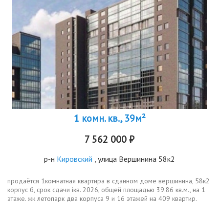
1 комн. кв., 39м²
7 562 000 ₽
р-н
Кировский
, улица Вершинина 58к2
продаётся 1комнатная квартира в сданном доме вершинина, 58к2
корпус б, срок сдачи iкв. 2026, общей площадью 39.86 кв.м., на 1
этаже. жк летопарк два корпуса 9 и 16 этажей на 409 квартир.
современные планировки, панорамное остекление с видами на...