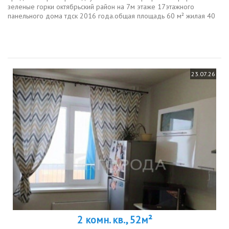
зеленые горки октябрьский район на 7м этаже 17этажного
панельного дома тдск 2016 года.общая площадь 60 м² жилая 40
м², кухня 10.9 м². состояние хорошее, жилое, выполнен
косметический ремонт...
23.07.26
2 комн. кв., 52м²