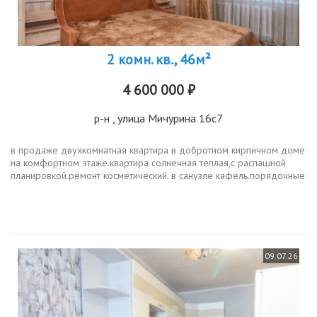
2 комн. кв., 46м²
4 600 000 ₽
р-н
, улица Мичурина 16с7
в продаже двухкомнатная квартира в добротном кирпичном доме
на комфортном этаже.квартира солнечная теплая,с распашной
планировкой.ремонт косметический. в санузле кафель.порядочные
соседи. тихий двор.удобная транспортная локация. один
взрослый...
09.07.26