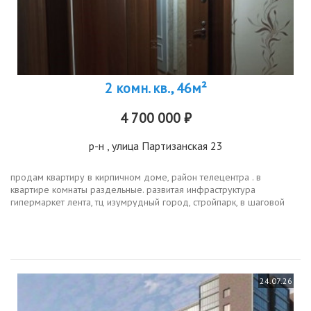
2 комн. кв., 46м²
4 700 000 ₽
р-н
, улица Партизанская 23
продам квартиру в кирпичном доме, район телецентра . в
квартире комнаты раздельные. развитая инфраструктура
гипермаркет лента, тц изумрудный город, стройпарк, в шаговой
доступности лесной массив михайловская роща, остановки
общественного транспорта...
24.07.26