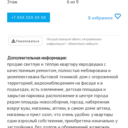
Этаж
6 из 9
В избранное
Несуществующий объект, неправильная
Пожаловаться
информация? - обязательно сообщите.
Дополнительная информация:
продаю светлую и тёплую квартиру евродвушка с
качественным ремонтом, полностью меблирована и
укомплектована бытовой техникой. дом с огороженной
территорией, видеонаблюдением на фасаде и в
подъездах, есть озеленение, детская площадка и
закрытая парковка. расположение в центре города
рядом площадь новособорная, горсад, набережная.
вокруг вузы, магазины, аптеки, в самом доме аптека,
магазины и пункт ozon, что очень удобно. у квартиры
один взрослый собственник, приобретена изначально у
застройщика, без долгов и обременений. возможен