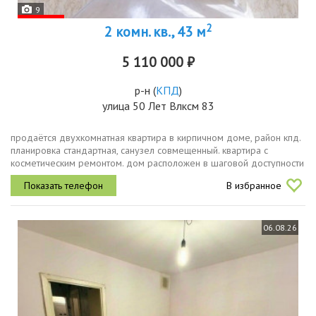
9
2
2 комн. кв., 43 м
5 110 000 ₽
р-н
(
КПД
)
улица 50 Лет Влксм 83
продаётся двухкомнатная квартира в кирпичном доме, район кпд.
планировка стандартная, санузел совмещенный. квартира с
косметическим ремонтом. дом расположен в шаговой доступности
от школ, детских садов, взрослой и детской поликлиники.
В избранное
безусловным...
06.08.26