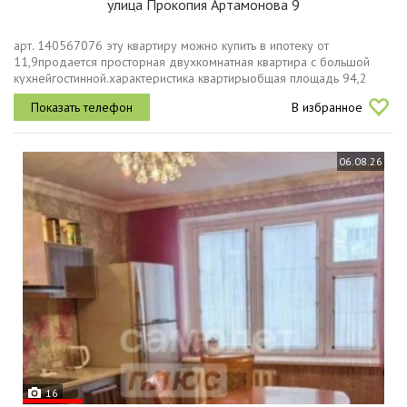
улица Прокопия Артамонова 9
арт. 140567076 эту квартиру можно купить в ипотеку от
11,9продаeтся просторная двухкомнатная квартира с большой
кухнейгостинной.характеристика квартирыобщая площадь 94,2
кв.м1313 этаже кирпичного домакомнаты 27 и 20кв.мкухня 24,6
В избранное
кв.мсанузел...
06.08.26
16