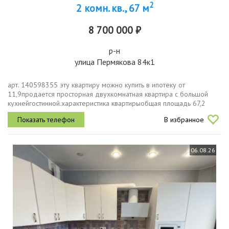
2
2 комн. кв., 67 м
8 700 000 ₽
р-н
улица Пермякова 84к1
арт. 140598355 эту квартиру можно купить в ипотеку от
11,9продаeтся просторная двухкомнатная квартира с большой
кухнейгостинной.характеристика квартирыобщая площадь 67,2
кв.м210 этаже панельного домакомнаты 19,3 и 15,8 кв.мкухня 14,7
В избранное
кв.мсанузел...
06.08.26