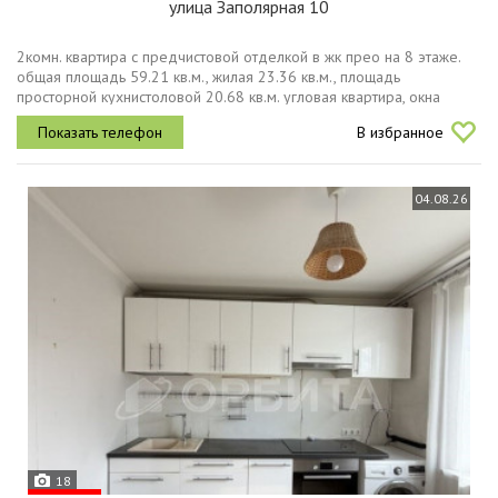
улица Заполярная 10
2комн. квартира с предчистовой отделкой в жк прео на 8 этаже.
общая площадь 59.21 кв.м., жилая 23.36 кв.м., площадь
просторной кухнистоловой 20.68 кв.м. угловая квартира, окна
oбecпeчивaют paвнoмepнoe ocвeщeниe в тeчeниe дня. в квартире
В избранное
один балкон...
04.08.26
18