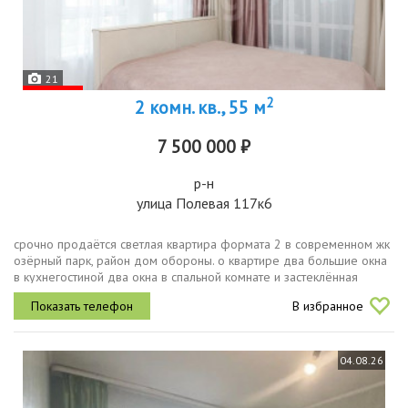
21
2
2 комн. кв., 55 м
7 500 000 ₽
р-н
улица Полевая 117к6
срочно продаётся светлая квартира формата 2 в современном жк
озёрный парк, район дом обороны. о квартире два большие окна
в кухнегостиной два окна в спальной комнате и застеклённая
лоджия имеется просторная гардеробная раздельный санузел в
В избранное
подарок...
04.08.26