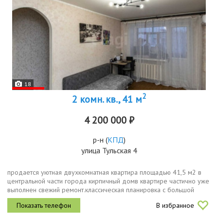
18
2
2 комн. кв., 41 м
4 200 000 ₽
р-н
(
КПД
)
улица Тульская 4
продается уютная двухкомнатная квартира площадью 41,5 м2 в
центральной части города кирпичный домв квартире частично уже
выполнен свежий ремонт.классическая планировка с большой
гостиной, окна квартиры с балконом выходит во двор. большая
В избранное
часть...