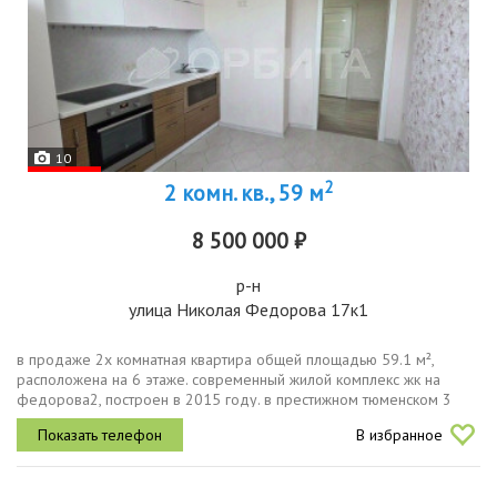
10
2
2 комн. кв., 59 м
8 500 000 ₽
р-н
улица Николая Федорова 17к1
в продаже 2х комнатная квартира общей площадью 59.1 м²,
расположена на 6 этаже. современный жилой комплекс жк на
федорова2, построен в 2015 году. в престижном тюменском 3
микрорайоне.тюменский район всегда пользуется большим
В избранное
спросомрядом находятся...