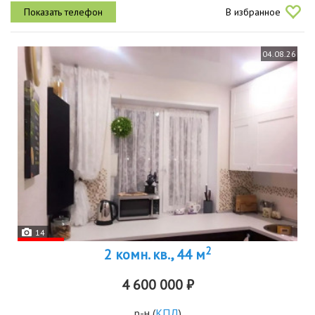
комфорт, эстетику и продуманное пространство. квартира сочетает
В избранное
в себе...
04.08.26
14
2
2 комн. кв., 44 м
4 600 000 ₽
р-н
(
КПД
)