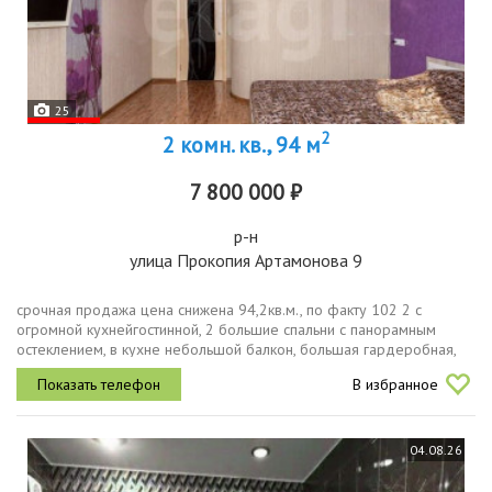
25
2
2 комн. кв., 94 м
7 800 000 ₽
р-н
улица Прокопия Артамонова 9
срочная продажа цена снижена 94,2кв.м., по факту 102 2 с
огромной кухнейгостинной, 2 большие спальни с панорамным
остеклением, в кухне небольшой балкон, большая гардеробная,
просторный совмещенный санузел, большой коридор.большая
В избранное
кухнягостиная...
04.08.26