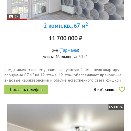
24
2
2 комн. кв., 67 м
11 700 000 ₽
р-н
(
Тарманы
)
улица Малышева 31к1
представляем вашему вниманию уютную 2комнатную квартиру
площадью 67 м² на 12 этаже. 12 этаж обеспечивает прекрасные
видовые характеристики и обилие естественного света. фишкой
квартиры является прекрасный вид на парк гагаринский.
В избранное
комфортная и...
05.08.26