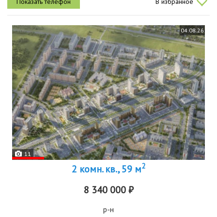
В избранное
доступностью до...
04.08.26
11
2
2 комн. кв., 59 м
8 340 000 ₽
р-н