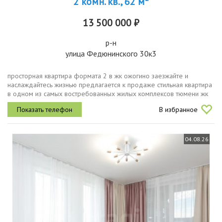
2 комн. кв., 62 м
13 500 000 ₽
р-н
улица Федюнинского 30к3
просторная квартира формата 2 в жк ожогино заезжайте и
наслаждайтесь жизнью предлагается к продаже стильная квартира
в одном из самых востребованных жилых комплексов тюмени жк
ожогино. это идеальный вариант для тех, кто ценит комфорт,
В избранное
эстетику и...
04.08.26