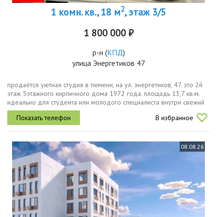
2
1 комн. кв., 18 м
, этаж 3/5
1 800 000 ₽
р-н
(
КПД
)
улица Энергетиков 47
продаётся уютная студия в тюмени, на ул. энергетиков, 47. это 2й
этаж 5этажного кирпичного дома 1972 года. площадь 13,7 кв.м.
идеально для студента или молодого специалиста внутри свежий
косметический ремонт можно сразу заезжать и жить. потолки 2,5...
В избранное
08.08.26