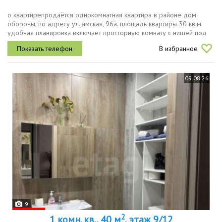
о квартирепродаётся однокомнатная квартира в районе дом
обороны, по адресу ул. ямская, 96а. площадь квартиры 30 кв.м.
удобная планировка включает просторную комнату с нишей под
шкаф, раздельный санузел, кухню, коридор и остеклённую лоджию
В избранное
на два...
09.08.26
9
2
1 комн. кв., 40 м
, этаж 9/12