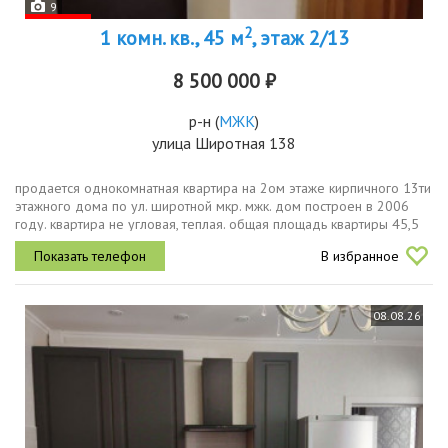
9
2
1 комн. кв., 45 м
, этаж 2/13
8 500 000 ₽
р-н
(
МЖК
)
улица Широтная 138
продается однокомнатная квартира на 2ом этаже кирпичного 13ти
этажного дома по ул. широтной мкр. мжк. дом построен в 2006
году. квартира не угловая, теплая. общая площадь квартиры 45,5
кв.м., кухня 11,4 кв.м., комната 19,6 кв.м., коридор 11 кв.м.,...
В избранное
08.08.26