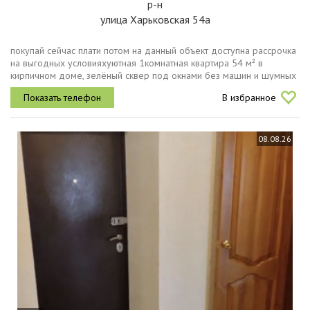
р-н
улица Харьковская 54а
покупай сейчас плати потом на данный объект доступна рассрочка
на выгодных условияхуютная 1комнатная квартира 54 м² в
кирпичном доме, зелёный сквер под окнами без машин и шумных
дорог о доме и локации дом в глубине двора, кирпичный, стены
В избранное
толстые...
08.08.26