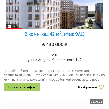
26
2
2 комн. кв., 42 м
, этаж 9/15
6 430 000 ₽
р-н
улица Андрея Кореневского 1к2
продаётся 2комнатная квартира в строящемся доме дом
процветающий гп21, срок сдачи ivкв. 2026, общей площадью 42.89
кв.м., на 9 этаже. домашний микрорайон комфорткласса в новом
районе тюмени около московского тракта и окружной дороги. в
В избранное
проекте 24...
08.08.26