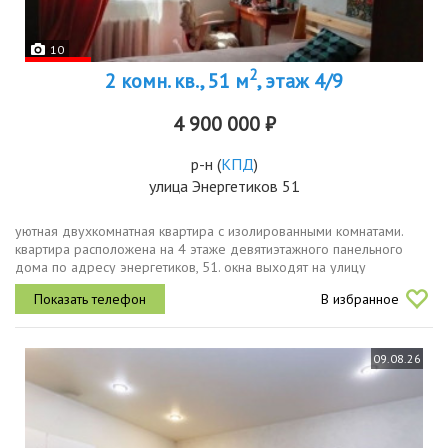
10
2
2 комн. кв., 51 м
, этаж 4/9
4 900 000 ₽
р-н
(
КПД
)
улица Энергетиков 51
уютная двухкомнатная квартира с изолированными комнатами.
квартира расположена на 4 этаже девятиэтажного панельного
дома по адресу энергетиков, 51. окна выходят на улицу
энергетиков солнечная сторона гарантирует, что в вашем доме
В избранное
будет светло и...
09.08.26