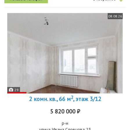
08.08.26
29
2
2 комн. кв., 66 м
, этаж 3/12
5 820 000 ₽
р-н
улица Ивана Словцова 23