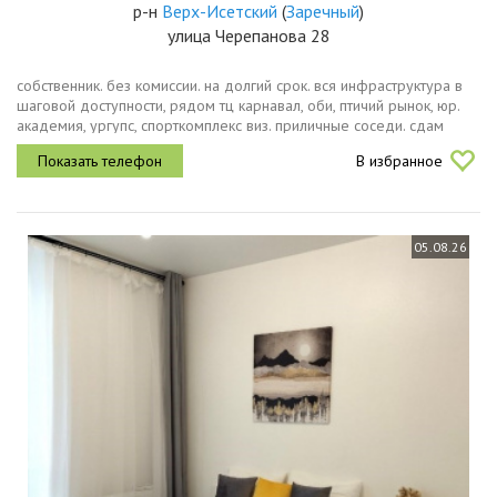
р-н
Верх-Исетский
(
Заречный
)
улица Черепанова 28
собственник. без комиссии. на долгий срок. вся инфраструктура в
шаговой доступности, рядом тц карнавал, оби, птичий рынок, юр.
академия, ургупс, спорткомплекс виз. приличные соседи. сдам
уютную теплую солнечную однокомнатную квартиру, с мебелью,
В избранное
с...
05.08.26