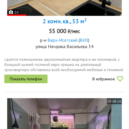
10
2
2 комн. кв., 53 м
55 000
₽/мес
р-н
Верх-Исетский
(
ВИЗ
)
улица Начдива Васильева 34
сдается полноценная двухкомнатная квартира в жк тихомиров, с
большой кухней гостиной евро трешка на длительный
срок.квартира обставлена всей необходимой мебелью и техникой.
на кухне кухонный гарнитур холодильник варочная панель
В избранное
встраиваемый духовой...
03.08.26