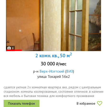
8
2
2 комн. кв., 50 м
30 000
₽/мес
р-н
Верх-Исетский
(
ВИЗ
)
улица Токарей 56к2
сдается уютная 2х комнатная квартира. виз, рядом с центральным
стадионом. комнаты изолированные, состояние отличное. в наличии
вся мебель и бытовая техника для комфортного проживания
диван, шкафкупе зеркальный 4м, кухонный гарнитур, стиральная...
В избранное