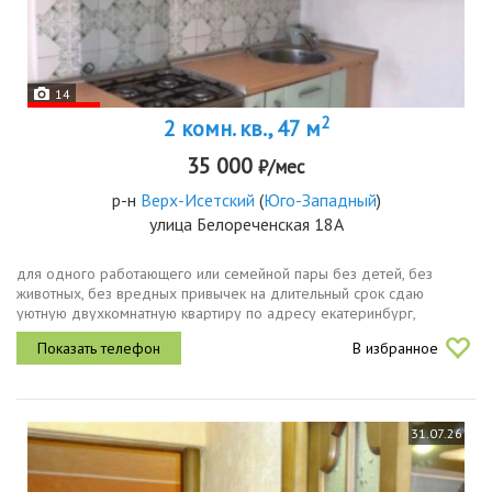
14
2
2 комн. кв., 47 м
35 000
₽/мес
р-н
Верх-Исетский
(
Юго-Западный
)
улица Белореченская 18А
для одного работающего или семейной пары без детей, без
животных, без вредных привычек на длительный срок сдаю
уютную двухкомнатную квартиру по адресу екатеринбург,
белореченская улица, 18а. квартира расположена на 4м этаже
В избранное
10этажного кирпичного...
31.07.26