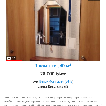
10
2
1 комн. кв., 40 м
28 000
₽/мес
р-н
Верх-Исетский
(
ВИЗ
)
улица Викулова 65
сдается теплая, чистая, светлая квартира. в квартире есть все
необходимое для проживания. холодильник, стиральная машина,
плита, электрический чайник, телевизор. места для хранения вещей