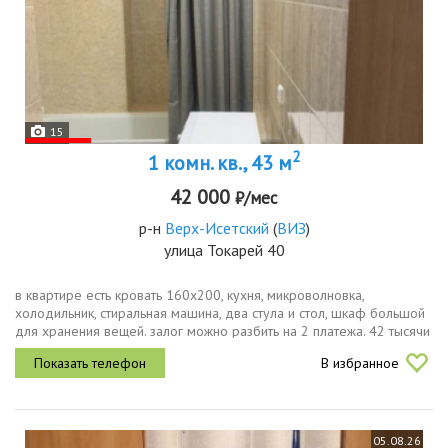
15
2
1 комн. кв., 43 м
42 000
₽/мес
р-н
Верх-Исетский
(
ВИЗ
)
улица Токарей 40
в квартире есть кровать 160х200, кухня, микроволновка,
холодильник, стиральная машина, два стула и стол, шкаф большой
для хранения вещей. залог можно разбить на 2 платежа. 42 тысячи
все куотличное месторасположение квартиры, 10 минут на
В избранное
трамвае и...
05.08.26