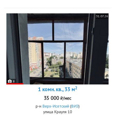
31.07.26
8
2
1 комн. кв., 33 м
35 000
₽/мес
р-н
Верх-Исетский
(
ВИЗ
)
улица Крауля 10