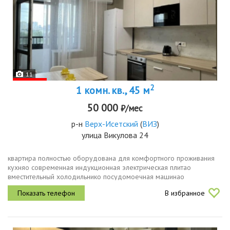
11
2
1 комн. кв., 45 м
50 000
₽/мес
р-н
Верх-Исетский
(
ВИЗ
)
улица Викулова 24
квартира полностью оборудована для комфортного проживания
кухняo современная индукционная электрическая плитаo
вместительный холодильникo посудомоечная машинаo
микроволновая печьo духовой шкаф комнатаo комнаты
В избранное
меблированы кухня, стол,стулья4шт,...