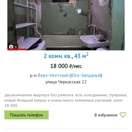
8
2
2 комн. кв., 43 м
18 000
₽/мес
р-н
Верх-Исетский
(
Юго-Западный
)
улица Черкасская 22
двухкомнатная квартира без ремонта. есть холодильник, стриралка,
новый большой матрас и очень много комнатных растений. залог
18 000.
В избранное