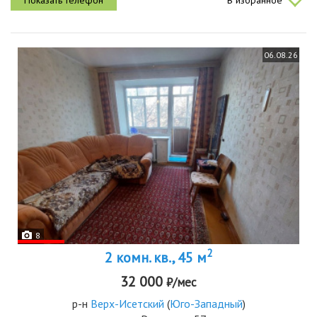
В избранное
техника...
06.08.26
8
2
2 комн. кв., 45 м
32 000
₽/мес
р-н
Верх-Исетский
(
Юго-Западный
)