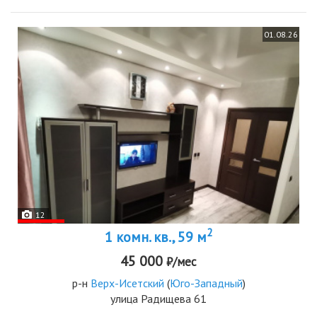
01.08.26
12
2
1 комн. кв., 59 м
45 000
₽/мес
р-н
Верх-Исетский
(
Юго-Западный
)
улица Радищева 61