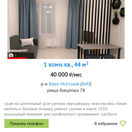
7
2
1 комн. кв., 44 м
40 000
₽/мес
р-н
Верх-Исетский
(
ВИЗ
)
улица Викулова 78
сдам на длительный срок уютную евродвушку. новостройка, новая
мебель и бытовая техника, ремонт сделан в марте 2026.
роскошный минимум для комфортного проживания. удобное
местоположение 1015 минут до центра, в шаговой доступности
В избранное
трц радуга парк,...