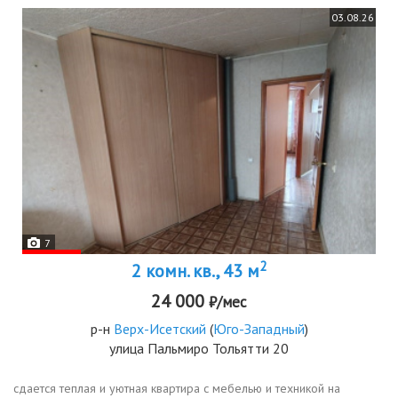
03.08.26
7
2
2 комн. кв., 43 м
24 000
₽/мес
р-н
Верх-Исетский
(
Юго-Западный
)
улица Пальмиро Тольятти 20
сдается теплая и уютная квартира с мебелью и техникой на