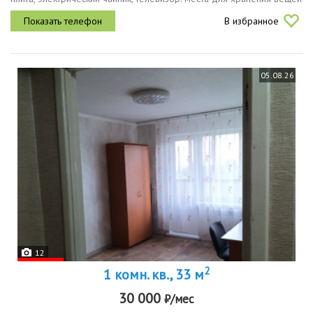
и полноценное спальное место.балкон застеклён, пластиковые...
В избранное
05.08.26
12
2
1 комн. кв., 33 м
30 000
₽/мес