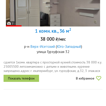
7
2
1 комн. кв., 36 м
38 000
₽/мес
р-н
Верх-Исетский
(
Юго-Западный
)
улица Гурзуфская 32
сдается 1комн. квартира с просторной кухней.стоимость 38 000 к.у.
25005500 летозимаможно с детьми и животными. курение
запрещено.адрес г. екатеринбург, ул. гурзуфская, д.32, 3 этаж.вся
необходимая техника включая посудомойку и
В избранное
водонагревательный...