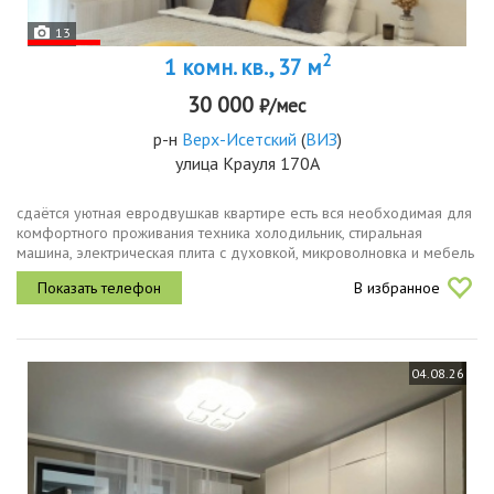
13
2
1 комн. кв., 37 м
30 000
₽/мес
р-н
Верх-Исетский
(
ВИЗ
)
улица Крауля 170А
сдаётся уютная евродвушкав квартире есть вся необходимая для
комфортного проживания техника холодильник, стиральная
машина, электрическая плита с духовкой, микроволновка и мебель
двуспальная кровать с ортопедическим матрасом, два шкафа,
В избранное
раскладной...
04.08.26