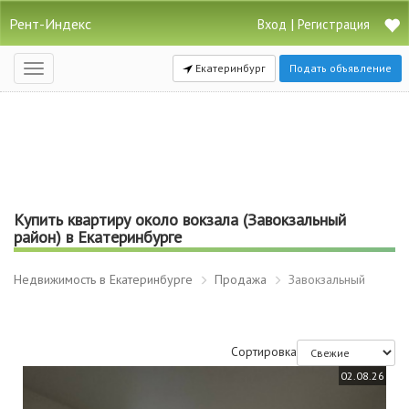
Рент-Индекс
|
Вход
Регистрация
Екатеринбург
Подать объявление
Открыть
навигацию
Купить квартиру около вокзала (Завокзальный
район) в Екатеринбурге
Недвижимость в Екатеринбурге
Продажа
Завокзальный
Сортировка
02.08.26