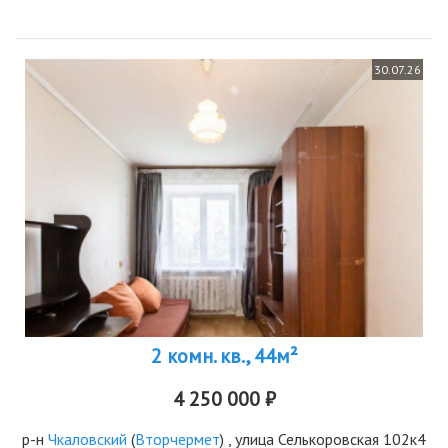
30.07.26
2 комн. кв., 44м²
4 250 000 ₽
р-н
Чкаловский
(
Вторчермет
) , улица Селькоровская 102к4