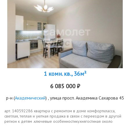
1 комн. кв., 36м²
6 085 000 ₽
р-н
(
Академический
) , улица просп. Академика Сахарова 45
арт. 140592286 квартира с ремонтом в доме комфорткласса,
светлая, теплая и уютная продажа в связи с переездом в другой
регион к детям .ключевые особенностикухнягостиная около
17кв.м., отдельная спальня 10 кв.м 29 этаж тихо и комфортно,