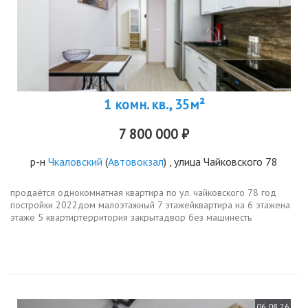
1 комн. кв., 35м²
7 800 000 ₽
р-н
Чкаловский
(
Автовокзал
) , улица Чайковского 78
продаётся однокомнатная квартира по ул. чайковского 78 год
постройки 2022дом малоэтажный 7 этажейквартира на 6 этажена
этаже 5 квартиртерритория закрытадвор без машинесть
охранаесть детская площадкавсе виды транспорта в шаговой
доступностист....
06.08.26