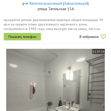
р-н
Железнодорожный
(
Завокзальный
)
улица Тагильская 15А
продается уютная двухкомнатная квартира общей площадью 38
кв.м на первом этаже двухэтажного кирпичного дома,
построенного в 1960 году. окна выходят как на улицу, так и во
двор, что обеспечивает хорошую освещенность в течение дня.
В избранное
все окна...
11.07.26