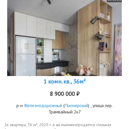
1 комн. кв., 36м²
8 900 000 ₽
р-н
Железнодорожный
(
Пионерский
) , улица пер.
Трамвайный 2к7
1к. квартира, 36 м², 2020 г. в жк малевичпродается стильная