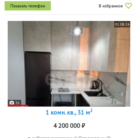
великолепные виды на город. высота потолков составляет 2.7
В избранное
метра, создавая...
01.08.26
31
2
1 комн. кв., 31 м
4 200 000 ₽
р-н
Железнодорожный
(
Завокзальный
)