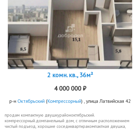
2 комн. кв., 36м²
4 000 000 ₽
р-н
Октябрьский
(
Компрессорный
) , улица Латвийская 42
продам компактную двушкурайоноктябрьский.
компрессорный.домпанельный дом, с отличным расположением
чистый подъезд, хорошие соседиквартиракомпактная двушка,
смежные комнаты хорошее состояние, окна поменяны
полулоджия застеклена, окна выходят на...