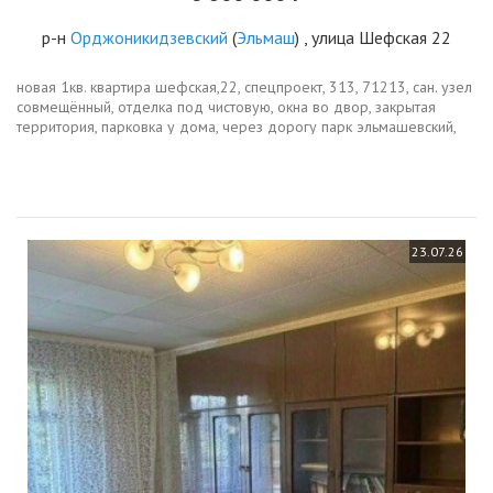
р-н
Орджоникидзевский
(
Эльмаш
) , улица Шефская 22
новая 1кв. квартира шефская,22, спецпроект, 313, 71213, сан. узел
совмещённый, отделка под чистовую, окна во двор, закрытая
территория, парковка у дома, через дорогу парк эльмашевский,
рядом детский сад, магазины, транспортid объекта в нашей базе...
23.07.26