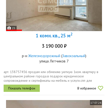
25
2
1 комн. кв., 25 м
3 190 000 ₽
р-н
Железнодорожный
(
Завокзальный
)
улица Летчиков 7
арт. 138757456 продам или обменяю уютную 1ком. квартиру в
центральном районе города.в подарок юридическое
сопровождение и сертификаты на мебель и услуги.спп для
агентов.данный жк расположен в железнодорожном районе
В избранное
екатеринбурга, сочетая близость к...
17.07.26