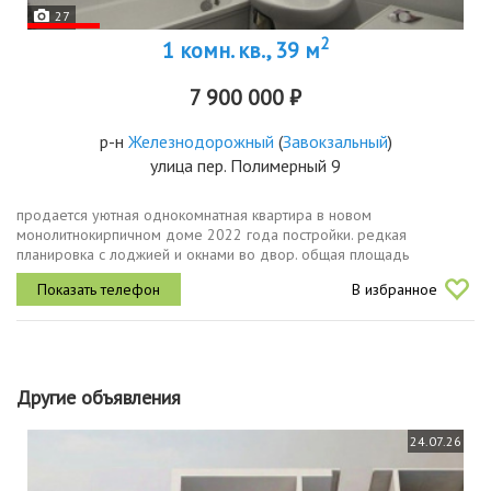
27
2
1 комн. кв., 39 м
7 900 000 ₽
р-н
Железнодорожный
(
Завокзальный
)
улица пер. Полимерный 9
продается уютная однокомнатная квартира в новом
монолитнокирпичном доме 2022 года постройки. редкая
планировка с лоджией и окнами во двор. общая площадь
квартиры составляет 37 квадратных метров, из которых 23
В избранное
квадратных метра занимает жилая площадь...
Другие объявления
24.07.26