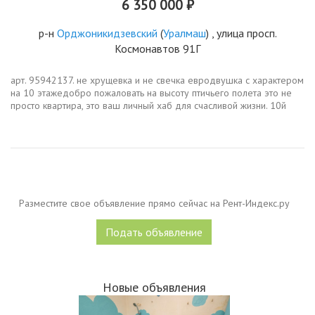
6 350 000 ₽
р-н
Орджоникидзевский
(
Уралмаш
) , улица просп.
Космонавтов 91Г
арт. 95942137. не хрущевка и не свечка евродвушка с характером
на 10 этажедобро пожаловать на высоту птичьего полета это не
просто квартира, это ваш личный хаб для счасливой жизни. 10й
этаж в новом домеэто вид из окна, который не загорожен
заборами...
Разместите свое объявление прямо сейчас на Рент-Индекс.ру
Подать объявление
Новые объявления