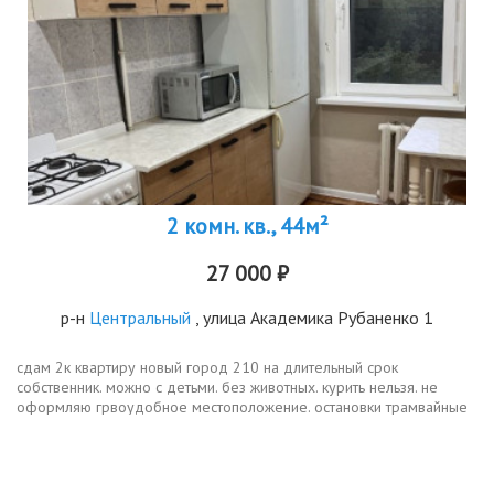
2 комн. кв., 44м²
27 000 ₽
р-н
Центральный
, улица Академика Рубаненко 1
сдам 2к квартиру новый город 210 на длительный срок
собственник. можно с детьми. без животных. курить нельзя. не
оформляю грвоудобное местоположение. остановки трамвайные
и автобусные. рядом школы, садики. магазины продуктовые,
одежды, впрок и т.д...