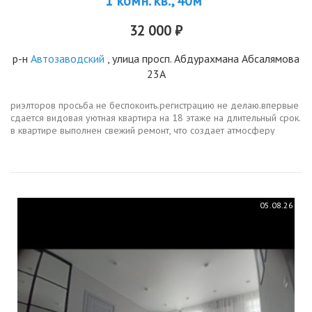
1 комн. кв., 40м²
32 000 ₽
р-н
Автозаводский
, улица просп. Абдурахмана Абсалямова
23А
риэлторов просьба не беспокоить.регистрацию не делаю.впервые
сдается видовая уютная квартира на 18 этаже на длительный срок.
в квартире выполнен свежий ремонт, что создает атмосферу
комфорта и уюта. просторная кухня площадью 11 м² оснащена...
05.08.26