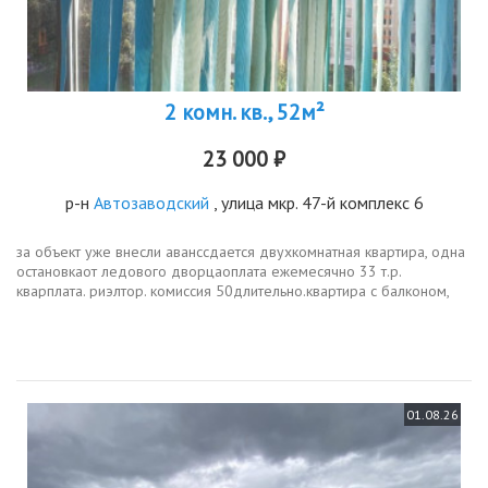
2 комн. кв., 52м²
23 000 ₽
р-н
Автозаводский
, улица мкр. 47-й комплекс 6
за объект уже внесли аванссдается двухкомнатная квартира, одна
остановкаот ледового дворцаоплата ежемесячно 33 т.р.
кварплата. риэлтор. комиссия 50длительно.квартира с балконом,
мебель есть, холодильник, тв. евроремонт. стиральная машина.
соседи...
01.08.26