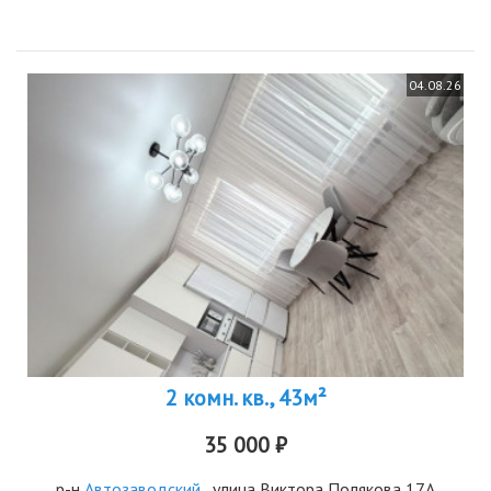
04.08.26
2 комн. кв., 43м²
35 000 ₽
р-н
Автозаводский
, улица Виктора Полякова 17А