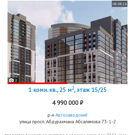
08.08.26
2
2
1 комн. кв., 25 м
, этаж 15/25
4 990 000 ₽
р-н
Автозаводский
улица просп. Абдурахмана Абсалямова 73-1-2