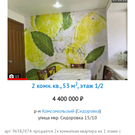
15
2
2 комн. кв., 53 м
, этаж 1/2
4 400 000 ₽
р-н
Комсомольский
(
Сидоровка
)
улица мкр. Сидоровка 15/10
арт. 96382074. продается 2х комнатная квартира на 1 этаже с