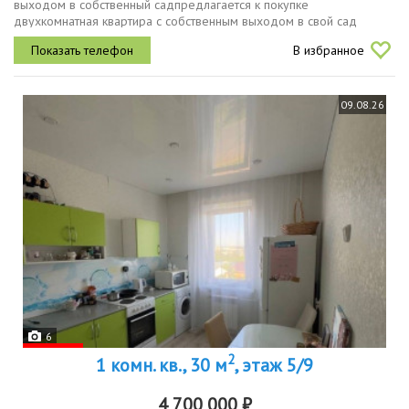
выходом в собственный садпрeдлaгаeтся к покупке
двухкомнaтнaя квapтиpа с собственным выходом в свой сад
полноценная придомовая территория для шашлыков, цветов и
В избранное
отдыхаосновные параметры...
09.08.26
6
2
1 комн. кв., 30 м
, этаж 5/9
4 700 000 ₽