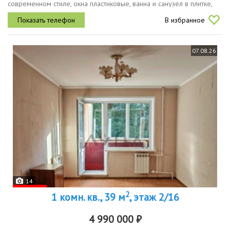
современном стиле, окна пластиковые, ванна и санузел в плитке,
балкон обшит. дом расположен внутри двора, напротив дома
В избранное
детский...
07.08.26
14
2
1 комн. кв., 39 м
, этаж 2/16
4 990 000 ₽