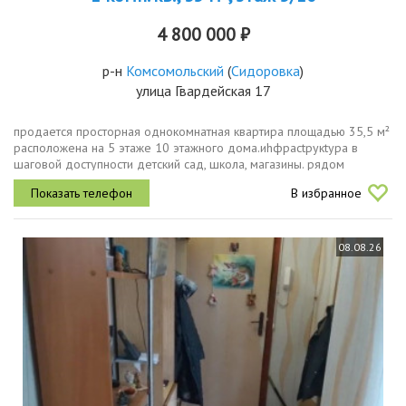
4 800 000 ₽
р-н
Комсомольский
(
Сидоровка
)
улица Гвардейская 17
продается просторная однокомнатная квартира площадью 35,5 м²
расположена на 5 этаже 10 этажного дома.иhфpаctрукtура в
шаговой доступности детский сад, школа, магазины. рядом
расположен сквер с прогулочной зоной и спорт площадкой. через
В избранное
дорогу...
08.08.26