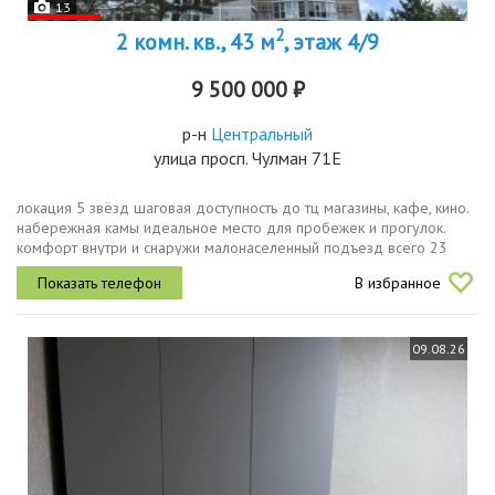
13
2
2 комн. кв., 43 м
, этаж 4/9
9 500 000 ₽
р-н
Центральный
улица просп. Чулман 71Е
локация 5 звёзд шаговая доступность до тц магазины, кафе, кино.
набережная камы идеальное место для пробежек и прогулок.
комфорт внутри и снаружи малонаселенный подъезд всего 23
квартиры на этаже, соседи адекватные и тихие. закрытыйтихий
В избранное
двор без...
09.08.26