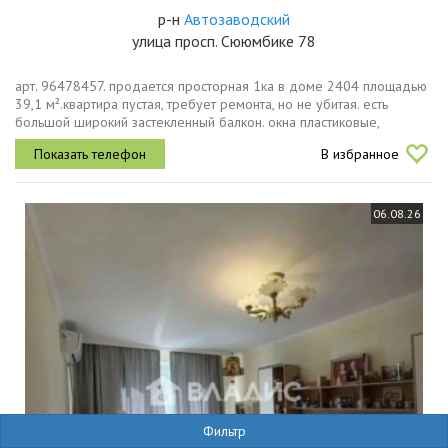
р-н
Автозаводский
улица просп. Сююмбике 78
арт. 96478457. продается просторная 1ка в доме 2404 площадью
39,1 м².квартира пустая, требует ремонта, но не убитая. есть
большой широкий застекленный балкон. окна пластиковые,
хорошая входная дверь, шкафкупэ.квартира расположена в тихом
В избранное
спокойном...
06.08.26
Фильтр