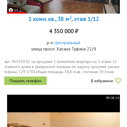
23
2
1 комн. кв., 38 м
, этаж 1/12
4 350 000 ₽
р-н
Центральный
улица просп. Хасана Туфана 22/9
арт. 96520350. на продаже 1 комнатная квартира на 1 этаже 12
этажного дома в прекрасной локации по адресу проспект хасана
туфана, 229 1701общая площадь 38,8 м.кв.. гостиная 19,3м.кв.
кухня 6,4 м.кв.квартира в хорошем состояниировные полы,
В избранное
новый...
08.08.26