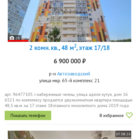
26
2
2 комн. кв., 48 м
, этаж 17/18
6 900 000 ₽
р-н
Автозаводский
улица мкр. 65-й комплекс 21
арт. 96477105. г.набережные челны, улица аделя кутуя, дом 16
6521 по комплексу продается двухкомнатная квартира площадью
48,5 кв.м. на 17 этаже 18этажного монолитного дома 2019 года
постройки.преимущества планировки и расположенияпланировка...
В избранное
07.08.26