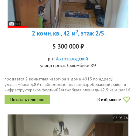
10
2
2 комн. кв., 42 м
, этаж 2/5
5 300 000 ₽
р-н
Автозаводский
улица просп. Сююмбике 89
продаётся 2 комнатная квартира в доме 4915 по адресу
ул.сююмбике д.89 г.набережные челнывостребованный район и
инфраструктуракомфортный2этажобщая площадь 42.9 кв.м.,зал16
кв.м.,спальня11 кв.м.,кухня6 кв.м.,раздельный санузел,комнаты
В избранное
изолированы,6...
08.08.26