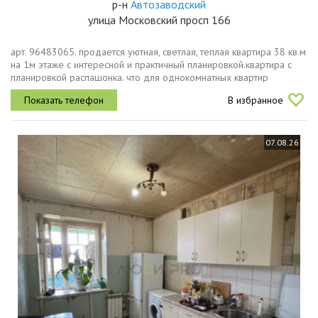
р-н
Автозаводский
улица Московский просп 166
арт. 96483065. продается уютная, светлая, теплая квартира 38 кв.м
на 1м этаже с интересной и практичный планировкой.квартира с
планировкой распашонка. что для однокомнатных квартир
редкость. просторная кухня 12,4 кв.м в которую вы влюбитесь
В избранное
сразу и...
07.08.26