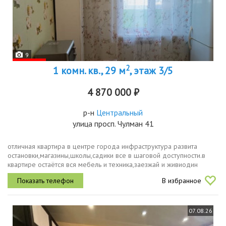
9
2
1 комн. кв., 29 м
, этаж 3/5
4 870 000 ₽
р-н
Центральный
улица просп. Чулман 41
отличная квартира в центре города инфраструктура развита
остановки,магазины,школы,садики все в шаговой доступности.в
квартире остаётся вся мебель и техника,заезжай и живиодин
взрослый собственник,мат.капитала,обременений нетотличный
В избранное
вариант для...
07.08.26