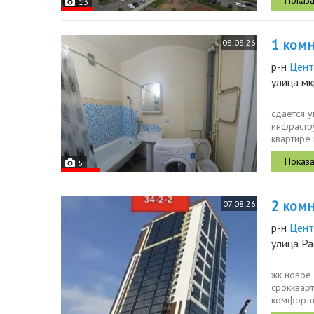
13
1 комн.
08.08.26
р-н
Цент
улица мк
сдается у
инфрастру
квартире 
5
2 комн.
07.08.26
р-н
Цент
улица Р
жк новое
срокквар
комфортн
длительно