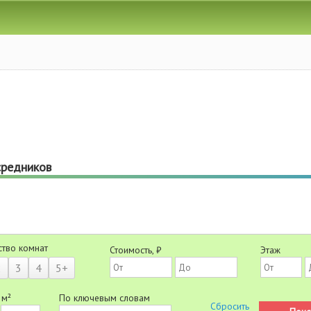
средников
ство комнат
Стоимость, ₽
Этаж
2
3
4
5+
 м²
По ключевым словам