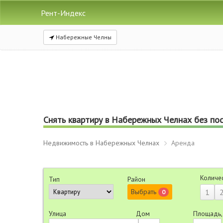
Рент-Индекс
Набережные Челны
Снять квартиру в Набережных Челнах без по
Недвижимость в Набережных Челнах
Аренда
Количе
Тип
Район
Выбрать
1
0
Улица
Дом
Площадь,