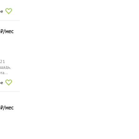
ое
0
₽/мес
021
ощадь,
а...
ое
0
₽/мес