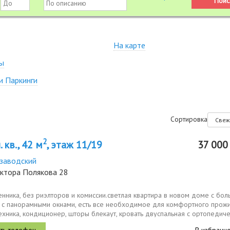
На карте
ы
и Паркинги
Сортировка
2
 кв., 42 м
, этаж 11/19
37 00
заводский
иктора Полякова 28
енника, без риэлторов и комиссии.светлая квартира в новом доме с бо
 с панорамными окнами, есть все необходимое для комфортного прож
ехника, кондиционер, шторы блекаут, кровать двуспальная с ортопедиче
В избранн