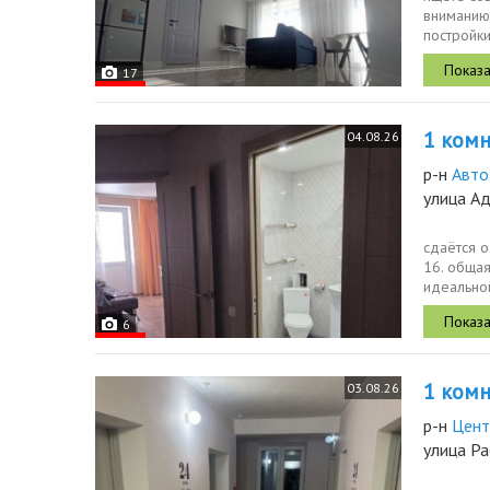
вниманию
постройки
занимает 
17
1 комн.
04.08.26
р-н
Авто
улица Ад
сдаётся о
16. общая
идеально
расположе
6
1 комн.
03.08.26
р-н
Цент
улица Р