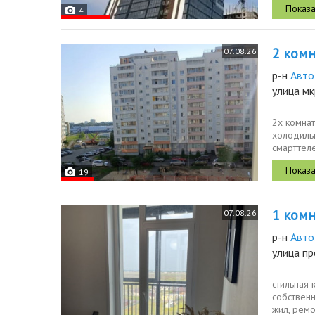
4
2 комн.
07.08.26
р-н
Авто
улица мк
2х комнат
холодильн
смарттеле
кладовка 
19
1 комн.
07.08.26
р-н
Авто
улица п
стильная 
собственн
жил, ремо