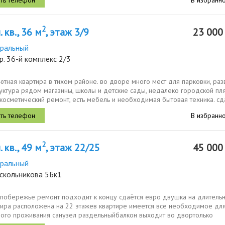
2
 кв., 36 м
, этаж 3/9
23 00
ральный
р. 36-й комплекс 2/3
ютная квартира в тихом районе. во дворе много мест для парковки, раз
ктура рядом магазины, школы и детские сады, недалеко городской пля
косметический ремонт, есть мебель и необходимая бытовая техника. сда
В избранн
2
 кв., 49 м
, этаж 22/25
45 00
ральный
аскольникова 5Бк1
 побережье ремонт подходит к концу сдаётся евро двушка на длитель
тира расположена на 22 этажев квартире имеется все необходимое дл
ого проживания санузел раздельныйбалкон выходит во двортолько
 аренда...