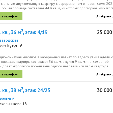
 стильную двухкомнатную квартиру с евроремонтом в новом доме 202
. общая площадь составляет 44.8 кв. м, из которых просторная кухнягос
26.14...
В избранн
2
 кв., 36 м
, этаж 4/19
25 00
заводский
еля Кутуя 16
днокомнатная квартира в набережных челнах по адресу улица аделя ку
 площадь квартиры составляет 36 кв. м, а кухня 9 кв. м, что делает её
й для комфортного проживания одного человека или пары. квартира
на на 4...
В избранн
2
 кв., 38 м
, этаж 24/25
30 00
ральный
аскольникова 18