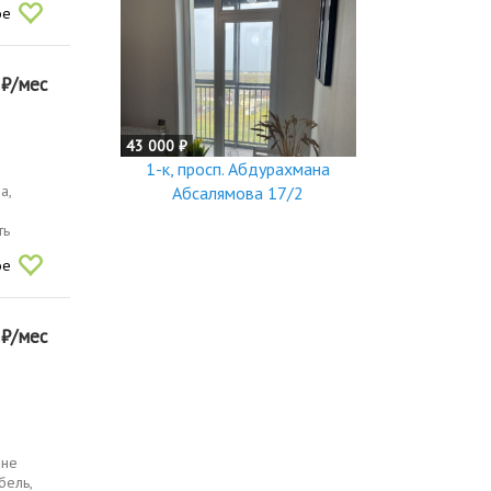
ое
0
₽/мес
43 000 ₽
1-к, просп. Абдурахмана
а,
Абсалямова 17/2
ть
ое
0
₽/мес
 не
бель,