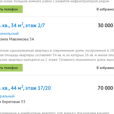
я кухня, большая комната. район с развитой инфраструктурой рядом
аптеки,...
В избранн
2
 кв., 34 м
, этаж 2/7
30 00
омольский
азила Мавликова 3А
уютная однокомнатная квартира в современном доме, построенном в 2
ая площадь квартиры составляет 34 кв. м, из которых 26 кв. м жилая пл
 кухня. квартира находится на 2 этаже 7этажного монолитного дома. высот
В избранн
2
 кв., 44 м
, этаж 17/20
70 00
ральный
я Береговая 33
временную и комфортную квартиру для аренды предлагаем вашему