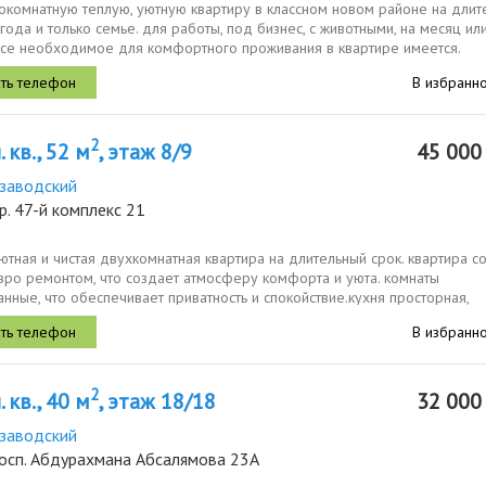
окомнатную теплую, уютную квартиру в классном новом районе на длит
 года и только семье. для работы, под бизнес, с животными, на месяц ил
все необходимое для комфортного проживания в квартире имеется.
..
В избранн
2
 кв., 52 м
, этаж 8/9
45 00
заводский
р. 47-й комплекс 21
ютная и чистая двухкомнатная квартира на длительный срок. квартира с
вро ремонтом, что создает атмосферу комфорта и уюта. комнаты
нные, что обеспечивает приватность и спокойствие.кухня просторная,
8 м², оснащена...
В избранн
2
 кв., 40 м
, этаж 18/18
32 00
заводский
росп. Абдурахмана Абсалямова 23А