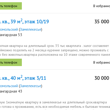
.
В избранн
2
 кв., 39 м
, этаж 10/19
35 00
омольский
(
Замелекесье
)
ангардная 53
ютная квартира на длительный срок. 35 тыс кварплата . залог составляе
ейможно поделить на 2 месяца курение запрещено, можно проживать с
но без животных.квартира расположена на 10 этаже современного пане
В избранн
2
 кв., 40 м
, этаж 3/11
30 00
омольский
(
Замелекесье
)
ангардная 43
ную 1комнатную квартиру в замелекесье на длительный срок.квартира
 готова к проживанию, есть вся необходимая мебель и бытовая техника