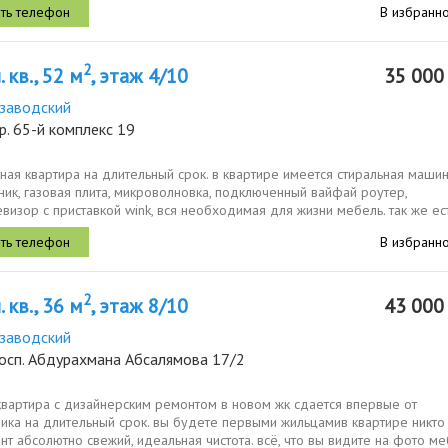
В избранн
2
 кв., 52 м
, этаж 4/10
35 00
заводский
р. 65-й комплекс 19
ная квартира на длительный срок. в квартире имеется стиральная машин
ик, газовая плита, микроволновка, подключенный вайфай роутер,
визор с приставкой wink, вся необходимая для жизни мебель. так же ес
со...
В избранн
2
 кв., 36 м
, этаж 8/10
43 00
заводский
росп. Абдурахмана Абсалямова 17/2
квартира с дизайнерским ремонтом в новом жк сдается впервые от
ика на длительный срок. вы будете первыми жильцамив квартире никто
нт абсолютно свежий, идеальная чистота. всё, что вы видите на фото ме