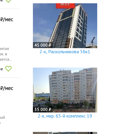
0
₽/мес
45 000 ₽
витая
2-к, Раскольникова 5Бк1
ж. в
ется...
ое
0
₽/мес
35 000 ₽
2-к, мкр. 65-й комплекс 19
ный
я