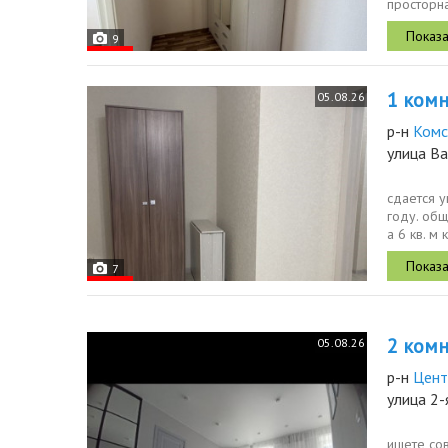
просторна
магазины, 
9
1 комн.
05.08.26
р-н
Комс
улица В
сдается 
году. общ
а 6 кв. м
7
2 комн.
05.08.26
р-н
Цент
улица 2-
ищете со