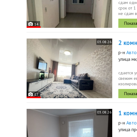
сдам одн
срок от 1
не сдам 
кухонный.
14
2 комн.
03.08.26
р-н
Авто
улица мк
сдается у
свежим е
изолирова
площадью 
17
1 комн.
03.08.26
р-н
Авто
улица п