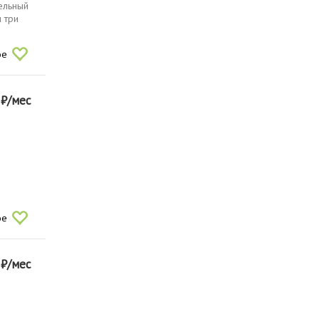
ельный
и три
ое
0
₽/мес
о
ое
0
₽/мес