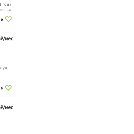
1 года
тинная
ое
0
₽/мес
туя,
ое
0
₽/мес