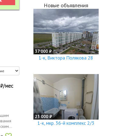
Новые объявления
37 000 ₽
1-к, Виктора Полякова 28
0
₽/мес
льшим
23 000 ₽
ивания
1-к, мкр. 36-й комплекс 2/3
ским...
ое