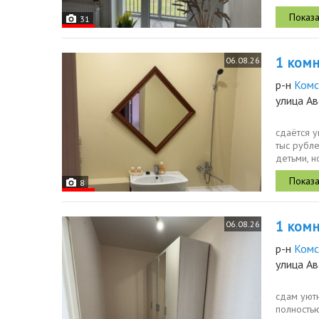
техника,..
31
1 комн.
06.08.26
р-н
Комс
улица Ав
сдаётся у
тыс рубл
детьми, 
дома,...
8
1 комн.
06.08.26
р-н
Комс
улица Ав
сдам уют
полностью