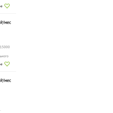
ое
0
₽/мес
т 15000
льного
ое
0
₽/мес
.