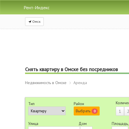
Рент-Индекс
Омск
Снять квартиру в Омске без посредников
Недвижимость в Омске
Аренда
Количе
Тип
Район
Выбрать
1
0
Улица
Дом
Площадь,