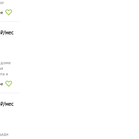
ог
ое
0
₽/мес
м доме
ая
та и
ое
0
₽/мес
щади