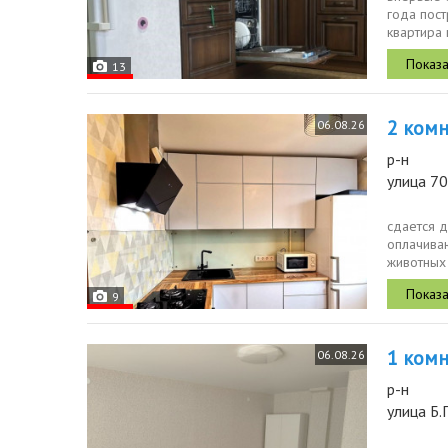
года пост
квартира 
13
2 комн.
06.08.26
р-н
улица 70
сдается д
оплачива
животных
панельног
9
1 комн.
06.08.26
р-н
улица Б.