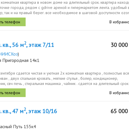
 комнатная квартира в новом доме на длительный срок. квартира наход
точке города, рядом с gdrive ареной и гипермаркетом лента. удобный
тр, так и на правый берег. все необходимое в шаговой доступности ozon,
В избранн
2
 кв., 56 м
, этаж 7/11
30 00
НИИСХоз
)
я Пригородная 14к1
сентября сдается чистая и уютная 2х комнатная квартира , полностью вся
ван , двух спальная кровать , мягкие стулья , болер, кондиционер,
ик, свч печь , стиральная машинка , чайник . сдается на длительный срок 
В избранн
2
 кв., 47 м
, этаж 10/16
65 00
расный Путь 155к4