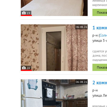
ленина,в
кирпичног
проживани
19
1 комн.
06.08.26
р-н
(
Сол
улица 3-
сдается 
дома, пос
ощущение 
спокойно.
26
2 комн.
06.08.26
р-н
улица Ле
впервые 