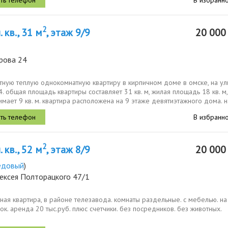
2
 кв., 31 м
, этаж 9/9
20 00
рова 24
тную теплую однокомнатную квартиру в кирпичном доме в омске, на у
4. общая площадь квартиры составляет 31 кв. м, жилая площадь 18 кв. м,
имает 9 кв. м. квартира расположена на 9 этаже девятиэтажного дома. н
..
В избранн
2
 кв., 52 м
, этаж 8/9
20 00
едовый
)
лексея Полторацкого 47/1
ная квартира, в районе телезавода. комнаты раздельные. с мебелью. на
ок. аренда 20 тыс.руб. плюс счетчики. без посредников. без животных.