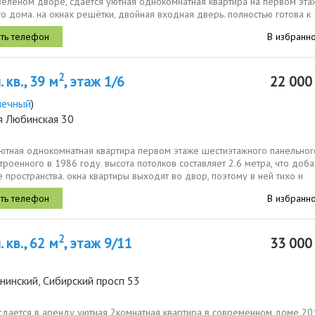
 зелёном дворе, сдается уютная однокомнатная квартира на первом эта
о дома. на окнах решётки, двойная входная дверь. полностью готова к
ю....
В избранн
2
 кв., 39 м
, этаж 1/6
22 00
нечный
)
я Любинская 30
уютная однокомнатная квартира первом этаже шестиэтажного панельног
троенного в 1986 году. высота потолков составляет 2.6 метра, что доб
пространства. окна квартиры выходят во двор, поэтому в ней тихо и
В избранн
2
 кв., 62 м
, этаж 9/11
33 00
нинский, Сибирский просп 53
сдается в аренду уютная 2комнатная квартира в современном доме 20