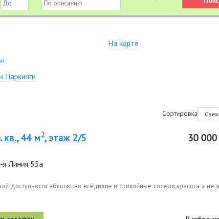
На карте
ы
и Паркинги
Сортировка
2
 кв., 44 м
, этаж 2/5
30 00
-я Линия 55а
ой доступности абсолютно всё,тихие и спокойные соседи,красота а не 
В избранн