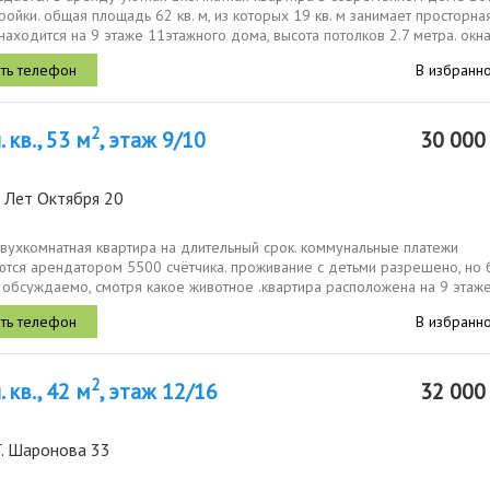
ройки. общая площадь 62 кв. м, из которых 19 кв. м занимает просторная
находится на 9 этаже 11этажного дома, высота потолков 2.7 метра. окна.
В избранн
2
 кв., 53 м
, этаж 9/10
30 00
 Лет Октября 20
вухкомнатная квартира на длительный срок. коммунальные платежи
ются арендатором 5500 счётчика. проживание с детьми разрешено, но 
 обсуждаемо, смотря какое животное .квартира расположена на 9 этаж
о дома 1997...
В избранн
2
 кв., 42 м
, этаж 12/16
32 00
Г. Шаронова 33