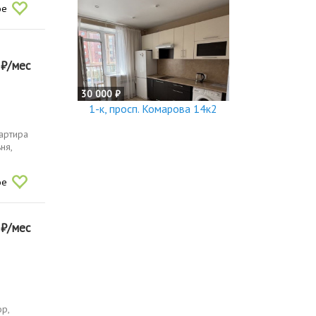
ое
0
₽/мес
30 000 ₽
1-к, просп. Комарова 14к2
вартира
ня,
ое
0
₽/мес
ор,