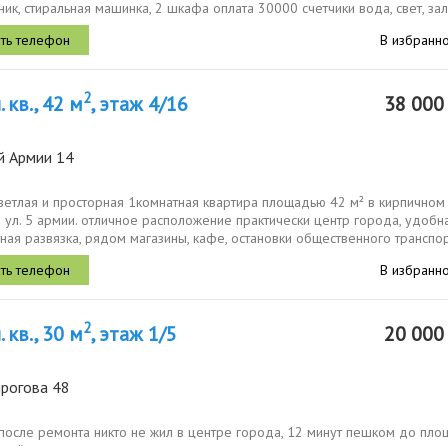
ик, стиральная машинка, 2 шкафа оплата 30000 счетчики вода, свет, зал
В избранн
2
 кв., 42 м
, этаж 4/16
38 00
й Армии 14
светлая и просторная 1комнатная квартира площадью 42 м² в кирпично
о ул. 5 армии. отличное расположение практически центр города, удобн
ная развязка, рядом магазины, кафе, остановки общественного транспор
В избранн
2
 кв., 30 м
, этаж 1/5
20 00
ирогова 48
 после ремонта никто не жил в центре города, 12 минут пешком до пло