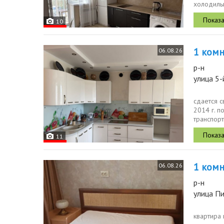
холодильн
15000...
10
1 комн.
06.08.26
р-н
улица 5-
сдается 
2014 г. п
транспорт
вся...
11
1 комн.
06.08.26
р-н
улица П
квартира