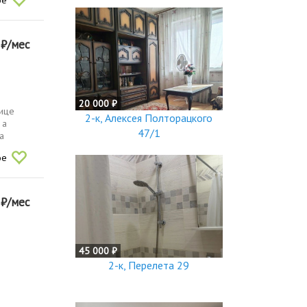
0
₽/мес
20 000 ₽
лице
2-к, Алексея Полторацкого
 а
47/1
а
ое
0
₽/мес
45 000 ₽
2-к, Перелета 29