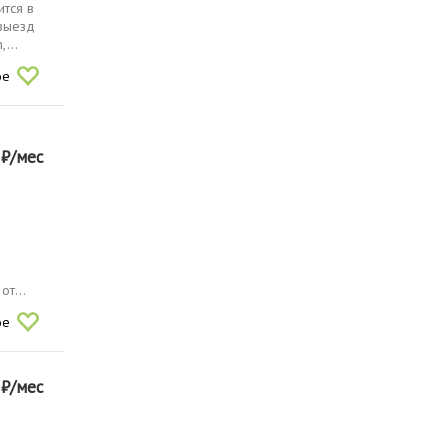
ится в
 выезд
...
ое
0
₽/мес
от...
ое
0
₽/мес