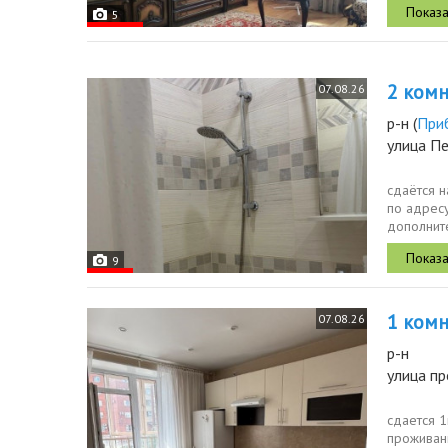
5
2 комн.
07.08.26
р-н
(
При
улица П
сдаётся н
по адресу
дополните
9
1 комн.
07.08.26
р-н
улица пр
сдается 1
проживани