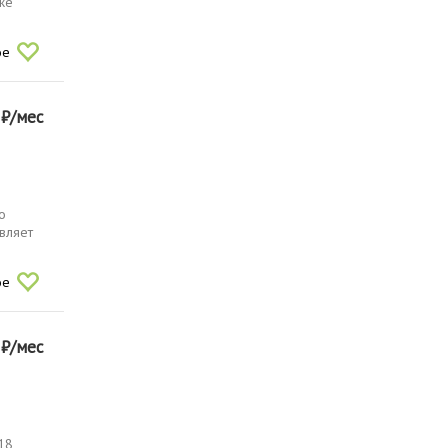
же
ое
0
₽/мес
о
авляет
ое
0
₽/мес
18