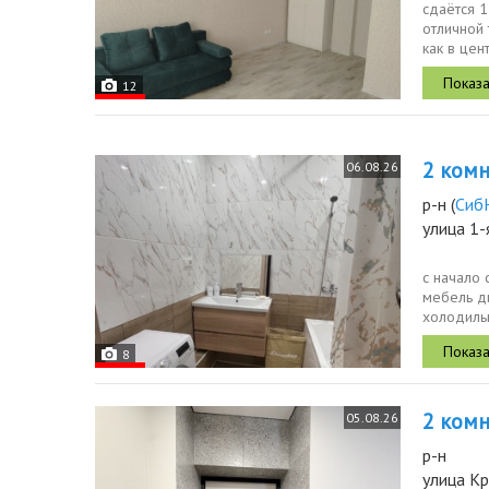
сдаётся 1
отличной 
как в цен
12
2 комн.
06.08.26
р-н
(
Сиб
улица 1-
с начало 
мебель ди
холодильн
8
2 комн.
05.08.26
р-н
улица К