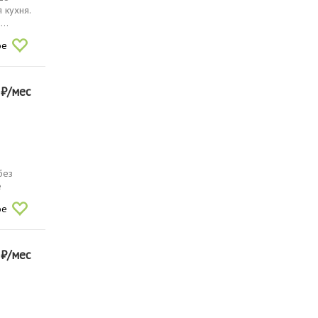
 кухня.
..
ое
0
₽/мес
без
е
ое
0
₽/мес