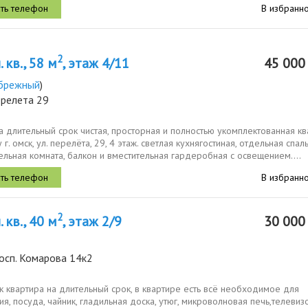
В избранн
2
 кв., 58 м
, этаж 4/11
45 00
брежный
)
ерелета 29
а длительный срок чистая, просторная и полностью укомплектованная к
 г. омск, ул. перелёта, 29, 4 этаж. светлая кухнягостиная, отдельная спаль
льная комната, балкон и вместительная гардеробная с освещением....
В избранн
2
 кв., 40 м
, этаж 2/9
30 00
осп. Комарова 14к2
к квартира на длительный срок, в квартире есть всё необходимое для
я, посуда, чайник, гладильная доска, утюг, микроволновая печь,телевиз