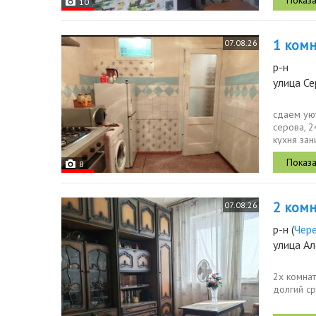
10
1 комн.
07.08.26
р-н
улица Се
сдаем ую
серова, 2
кухня зан
площадке.
8
2 комн.
07.08.26
р-н
(
Чер
улица А
2х комнат
долгий ср