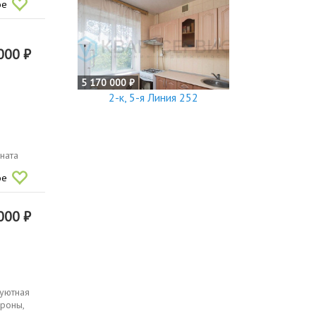
ое
000 ₽
5 170 000 ₽
2-к, 5-я Линия 252
ната
ое
000 ₽
 уютная
ороны,