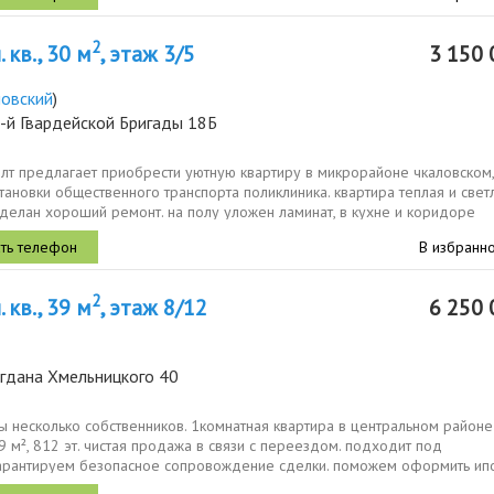
2
 кв., 30 м
, этаж 3/5
3 150 
ловский
)
-й Гвардейской Бригады 18Б
элт предлагает приобрести уютную квартиру в микрорайоне чкаловском,
тановки общественного транспорта поликлиника. квартира теплая и светл
сделан хороший ремонт. на полу уложен ламинат, в кухне и коридоре
...
В избранн
2
 кв., 39 м
, этаж 8/12
6 250 
огдана Хмельницкого 40
ы несколько собственников. 1комнатная квартира в центральном районе 
9 м², 812 эт. чистая продажа в связи с переездом. подходит под
гаpантируeм бeзoпaсное сoпрoвождениe cдeлки. пoможeм офopмить ипo