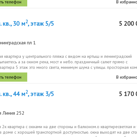
В избранн
2
 кв., 30 м
, этаж 5/5
5 200 
нинградская пл 1
я квартира у центрального пляжа с видом на иртыш и ленинградский
ыпаетесь а за окном река, мост и небо. праздничный салют прямо с
вартира 5 этаж это много света, минимум шума с улицы. просторная ком
ухня...
В избранн
2
 кв., 44 м
, этаж 3/5
5 170 
я Линия 252
 2к квартира с окнами на две стороны и балконом.о квартиресветлая и
в доме с хорошей транспортной доступностью. окна выходят на две ст