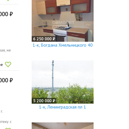
000 ₽
6 250 000 ₽
1-к, Богдана Хмельницкого 40
ая, не
ое
000 ₽
5 200 000 ₽
1-к, Ленинградская пл 1
г.
тeку c