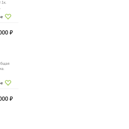
.1к.
.
ое
000 ₽
общая
ма.
ое
000 ₽