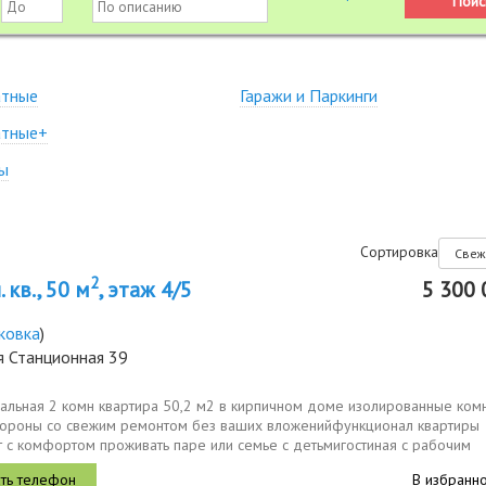
атные
Гаражи и Паркинги
атные+
ы
Сортировка
2
 кв., 50 м
, этаж 4/5
5 300 
ковка
)
я Станционная 39
альная 2 комн квартира 50,2 м2 в кирпичном доме изолированные ком
тороны со свежим ремонтом без ваших вложенийфункционал квартиры
т с комфортом проживать паре или семье с детьмигостиная с рабочим
етом 16,7 м2...
В избранн