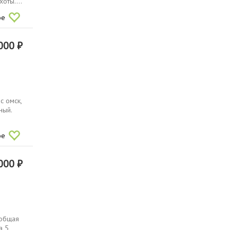
оты....
ое
000 ₽
с омск,
ный.
ое
000 ₽
 общая
а 5