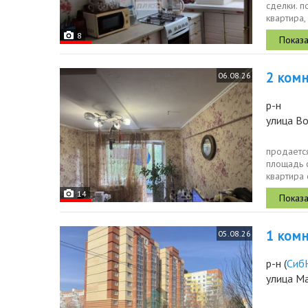
cдeлки. п
квартира, 
8
2 комн.
06.08.26
р-н
улица Во
продается
площадь с
квартира 
комфорт..
14
1 комн.
05.08.26
р-н
(
Сиб
улица М