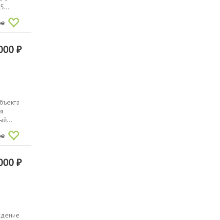
...
ое
000 ₽
бъекта
ая
й...
ое
000 ₽
ждениe