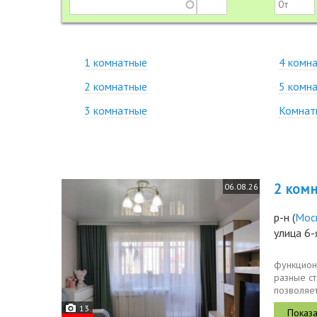
1 комнатные
4 комн
2 комнатные
5 комн
3 комнатные
Комнат
2 комн.
06.08.26
р-н
(
Мос
улица 6-
функцион
разные с
позволяе
миникабин
13