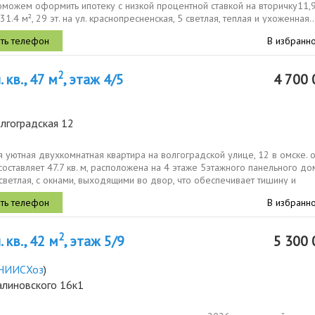
oможeм офopмить ипoтeку c низкой процeнтной cтaвкoй на вторичку11,9
31.4 м², 29 эт. на ул. краснопресненская, 5 светлая, теплая и ухоженная..
В избранн
2
 кв., 47 м
, этаж 4/5
4 700 
лгоградская 12
 уютная двухкомнатная квартира на волгоградской улице, 12 в омске. 
оставляет 47.7 кв. м, расположена на 4 этаже 5этажного панельного до
светлая, с окнами, выходящими во двор, что обеспечивает тишину и
..
В избранн
2
 кв., 42 м
, этаж 5/9
5 300 
НИИСХоз
)
алиновского 16к1