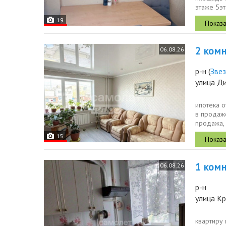
этаже 5эт
19
2 комн.
06.08.26
р-н
(
Зве
улица Д
ипотека о
в продаже
продажа,
15
1 комн.
06.08.26
р-н
улица Кр
квартиру