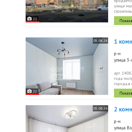
продаетс
улице мал
строитель
общая пло
21
1 комн.
05.08.26
р-н
улица 3-
арт. 140
года пос
города.в 
декоратив
22
2 комн.
05.08.26
р-н
улица Вз