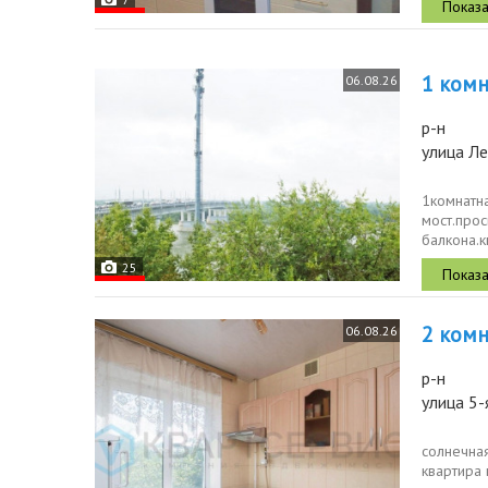
1 комн.
06.08.26
р-н
улица Ле
1комнатна
мост.прос
балкона.к
удобная к
25
2 комн.
06.08.26
р-н
улица 5-
солнечная
квартира 