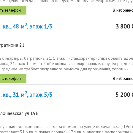
помещение всегда наполнено воздухом идеальный микроклимат без дух
В избранн
2
 кв., 48 м
, этаж 1/5
3 800 
гратиона 21
к. квартиры. багратиона, 21. 1 этаж. чистая.характеристики объекта адре
тиона, 21. этаж 1 комнат 2 обе комнаты изолированные. санузел раздель
 среднее не требует экстренного ремонта для проживания, хороший...
В избранн
2
 кв., 31 м
, этаж 5/5
5 200 
лочаевская ул 19Е
 уютная однокомнатная квартира в омске на улице волочаевская, 19е.
оставляет 31.6 кв. м, жилая площадь 17.4 кв. м. квартира расположена н