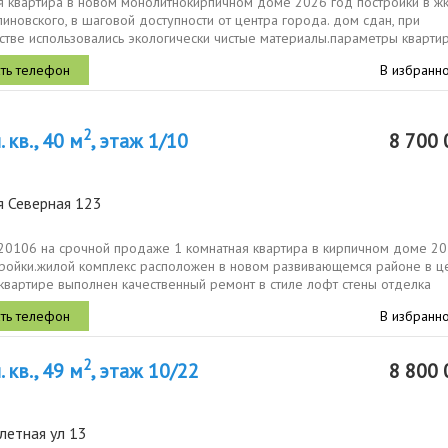
я квартира в новом монолитнокирпичном доме 2026 год постройки в жк
иновского, в шаговой доступности от центра города. дом сдан, при
стве использовались экологически чистые материалы.параметры кварти
щадь 42,...
В избранн
2
 кв., 40 м
, этаж 1/10
8 700 
я Северная 123
820106 на срочной продаже 1 комнатная квартира в кирпичном доме 2
тройки.жилой комплекс расположен в новом развивающемся районе в ц
квартире выполнен качественный ремонт в стиле лофт стены отделка
ная...
В избранн
2
 кв., 49 м
, этаж 10/22
8 800 
летная ул 13