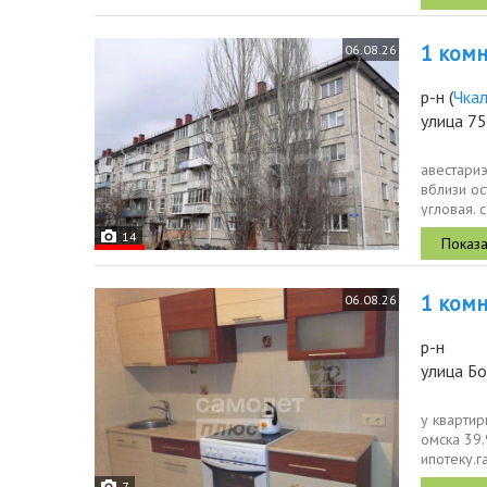
1 комн.
06.08.26
р-н
(
Чка
улица 75
авестари
вблизи ос
угловая. 
напольная
14
1 комн.
06.08.26
р-н
улица Б
у квартир
омска 39.
ипотеку.
низкой...
7