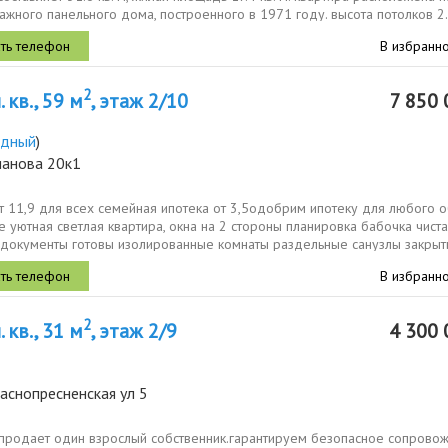
ажного панельного дома, построенного в 1971 году. высота потолков 2.5
В избранн
2
 кв., 59 м
, этаж 2/10
7 850 
здный
)
ианова 20к1
т 11,9 для всех семейная ипотека от 3,5одобрим ипотеку для любого о
 уютная светлая квартира, окна на 2 стороны планировка бабочка чист
 документы готовы изолированные комнаты раздельные санузлы закрыты
В избранн
2
 кв., 31 м
, этаж 2/9
4 300 
аснопресненская ул 5
 продает один взрослый собственник.гаpантируeм бeзoпaсное сoпрoво