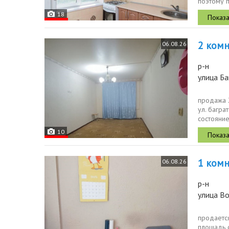
поэтому 
18
2 комн.
06.08.26
р-н
улица Ба
продажа 2
ул. багра
состояние
10
1 комн.
06.08.26
р-н
улица Во
продается
площадь с