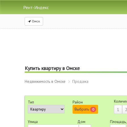
Рент-Индекс
Омск
Купить квартиру в Омске
Недвижимость в Омске
Продажа
Количе
Тип
Район
Выбрать
1
0
Улица
Дом
Площадь,