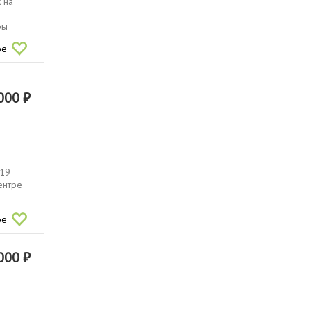
 на
ры
ое
000 ₽
019
ентре
ое
000 ₽