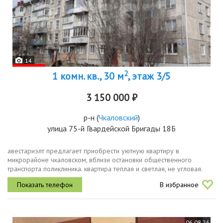
14
2
1 комн. кв., 30 м
, этаж 3/5
3 150 000 ₽
р-н
(
Чкаловский
)
улица 75-й Гвардейской Бригады 18Б
авестариэлт предлагает приобрести уютную квартиру в
микрорайоне чкаловском, вблизи остановки общественного
транспорта поликлиника. квартира теплая и светлая, не угловая.
сделан хороший ремонт. на полу уложен ламинат, в кухне и
В избранное
коридоре напольная...
06.08.26