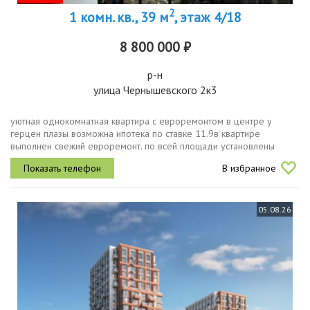
2
1 комн. кв., 39 м
, этаж 4/18
8 800 000 ₽
р-н
улица Чернышевского 2к3
уютная однокомнатная квартира с евроремонтом в центре у
герцен плазы возможна ипотека по ставке 11.9в квартире
выполнен свежий евроремонт. по всей площади установлены
натяжные потолки, межкомнатные двери и пластиковые окна. в
В избранное
ванной комнате уложена...
05.08.26