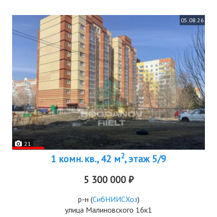
05.08.26
21
2
1 комн. кв., 42 м
, этаж 5/9
5 300 000 ₽
р-н
(
СибНИИСХоз
)
улица Малиновского 16к1