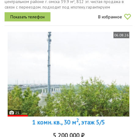
центральном районе г. омска 39.9 м², 812 эт. чистая продажа в
связи с переездом. подходит под ипотеку.гаpантируeм
бeзoпaсное сoпрoвождениe cдeлки. пoможeм офopмить ипoтeку c
В избранное
низкой...
06.08.26
25
2
1 комн. кв., 30 м
, этаж 5/5
5 200 000 ₽