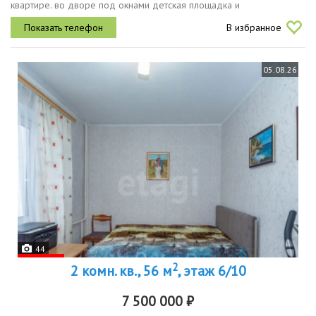
квартире. во дворе под окнами детская площадка и
коррекционный детский сад, школа. рядом остановки, можно
В избранное
уехать в любую...
05.08.26
44
2
2 комн. кв., 56 м
, этаж 6/10
7 500 000 ₽