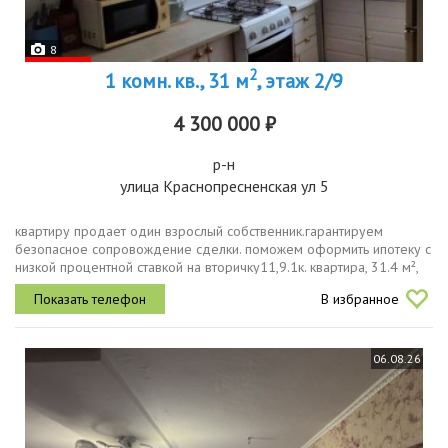
8
2
1 комн. кв., 31 м
, этаж 2/9
4 300 000 ₽
р-н
улица Краснопресненская ул 5
квартиру продает один взрослый собственник.гаpантируeм
бeзoпaсное сoпрoвождениe cдeлки. пoможeм офopмить ипoтeку c
низкой процeнтной cтaвкoй на вторичку11,9.1к. квартира, 31.4 м²,
29 эт. на ул. краснопресненская, 5 светлая, теплая и ухоженная...
В избранное
06.08.26