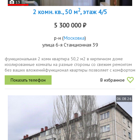
13
2
2 комн. кв., 50 м
, этаж 4/5
5 300 000 ₽
р-н
(
Московка
)
улица 6-я Станционная 39
функциональная 2 комн квартира 50,2 м2 в кирпичном доме
изолированные комнаты на разные стороны со свежим ремонтом
без ваших вложенийфункционал квартиры позволяет с комфортом
проживать паре или семье с детьмигостиная с рабочим
В избранное
миникабинетом 16,7 м2...
06.08.26