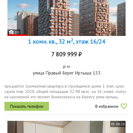
20
2
1 комн. кв., 32 м
, этаж 16/24
7 809 999 ₽
р-н
улица Правый Берег Иртыша 153
продаётся 1комнатная квартира в строящемся доме 1 этап, срок
сдачи ivкв. 2028, общей площадью 32.48 кв.м., на 16 этаже. статус
на заозерной это проект бизнескласса на берегу реки иртыш,
который формирует новую точку притяжения в омске.
В избранное
уникальный...
05.08.26