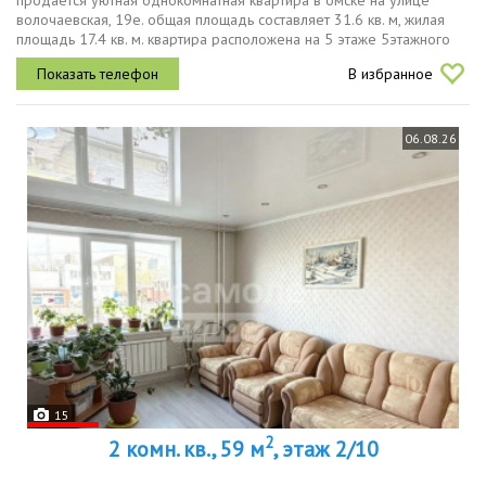
продается уютная однокомнатная квартира в омске на улице
волочаевская, 19е. общая площадь составляет 31.6 кв. м, жилая
площадь 17.4 кв. м. квартира расположена на 5 этаже 5этажного
панельного дома, построенного в 1971 году. высота потолков
В избранное
2.5...
06.08.26
15
2
2 комн. кв., 59 м
, этаж 2/10