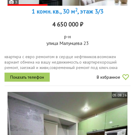
3
2
1 комн. кв., 30 м
, этаж 3/3
4 650 000 ₽
р-н
улица Малунцева 23
квартира с евро ремонтом в сердце нефтяников.возможен
вариант обмена на вашу недвижимость.о квартирехороший
ремонт, заезжай и живи,современный ремонт под ключ.окна
меняны, выходят на улицу малунцева .идеальный вариант для
В избранное
студента, пары или...
05.08.26