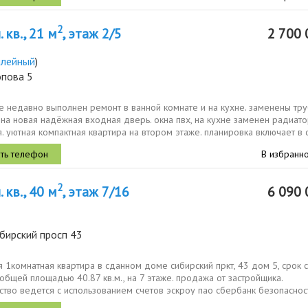
2
 кв., 21 м
, этаж 2/5
2 700 
лейный
)
опова 5
е недавно выполнен ремонт в ванной комнате и на кухне. заменены тру
на новая надёжная входная дверь. окна пвх, на кухне заменен радиат
. уютная компактная квартира на втором этаже. планировка включает в с
В избранн
2
 кв., 40 м
, этаж 7/16
6 090 
бирский просп 43
 1комнатная квартира в сданном доме сибирский пркт, 43 дом 5, срок 
, общей площадью 40.87 кв.м., на 7 этаже. продажа от застройщика.
ство ведется с использованием счетов эскроу пао сбербанк безопаснос
..