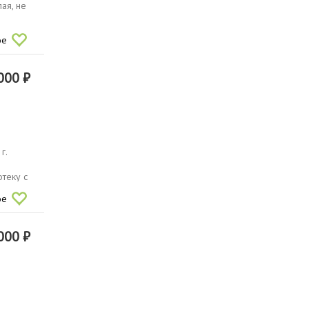
ая, не
ое
000 ₽
г.
тeку c
ое
000 ₽