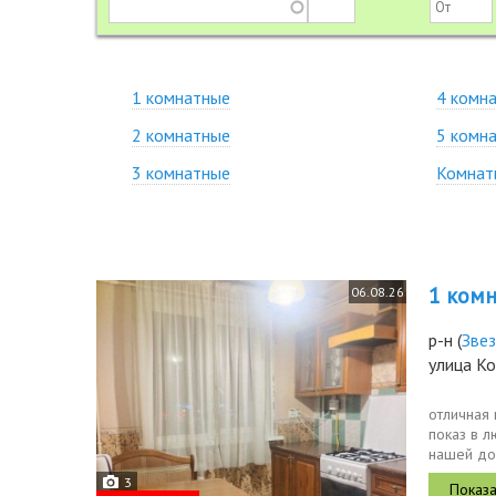
1 комнатные
4 комн
2 комнатные
5 комн
3 комнатные
Комнат
1 комн.
06.08.26
р-н
(
Зве
улица К
отличная 
показ в 
нашей до
3