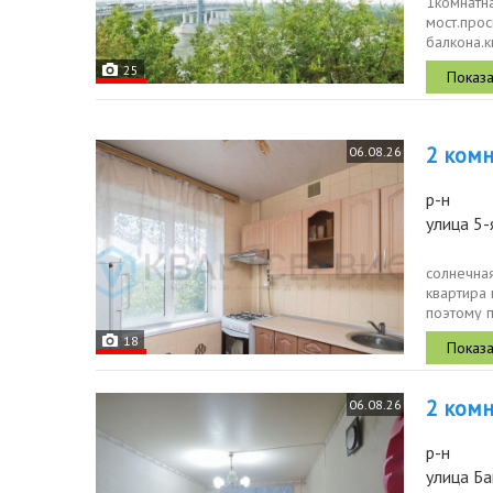
1комнатна
мост.прос
балкона.к
удобная к
25
2 комн.
06.08.26
р-н
улица 5-
солнечная
квартира 
поэтому 
18
2 комн.
06.08.26
р-н
улица Ба