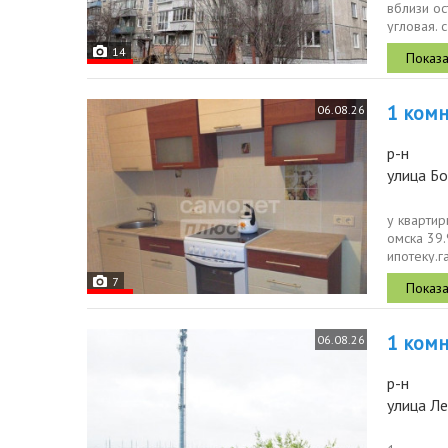
вблизи ос
угловая. 
напольная
14
1 комн.
06.08.26
р-н
улица Б
у квартир
омска 39.
ипотеку.
низкой...
7
1 комн.
06.08.26
р-н
улица Ле