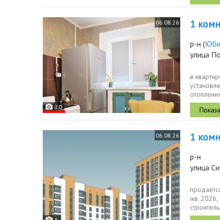
1 комн.
06.08.26
р-н
(
Юби
улица П
в квартир
установле
отопления
20
1 комн.
06.08.26
р-н
улица Си
продаётся
iкв. 2026
строитель
расчетов..
5