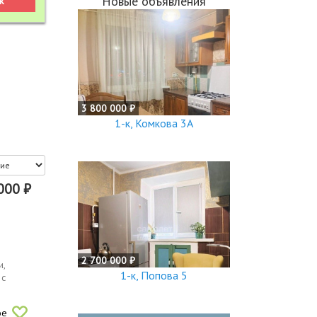
Новые объявления
3 800 000 ₽
1-к, Комкова 3А
000 ₽
2 700 000 ₽
и,
1-к, Попова 5
 с
ое