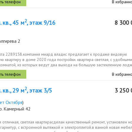
В избранн
2
 кв., 45 м
, этаж 9/16
8 300 
олгирева 2
кта 2289158.компания миард владис предлагает к продаже видовую
ю квартиру в доме 2020 года постройки. квартира светлая, с удобными
 комнатой, из которых ведут два выхода на большую застекленную лодж
ой выложен...
В избранн
2
 кв., 29 м
, этаж 3/5
3 250 
ет Октября
)
р. Камерный 42
 отличная, светлая квартирасделан качественный ремонт, установлен н
гарнитур, с встроенной вытяжкой и электроплитой.в ванной новая мебел