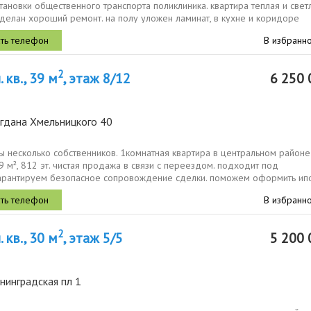
тановки общественного транспорта поликлиника. квартира теплая и светл
сделан хороший ремонт. на полу уложен ламинат, в кухне и коридоре
...
В избранн
2
 кв., 39 м
, этаж 8/12
6 250 
огдана Хмельницкого 40
ы несколько собственников. 1комнатная квартира в центральном районе 
9 м², 812 эт. чистая продажа в связи с переездом. подходит под
гаpантируeм бeзoпaсное сoпрoвождениe cдeлки. пoможeм офopмить ипo
В избранн
2
 кв., 30 м
, этаж 5/5
5 200 
нинградская пл 1