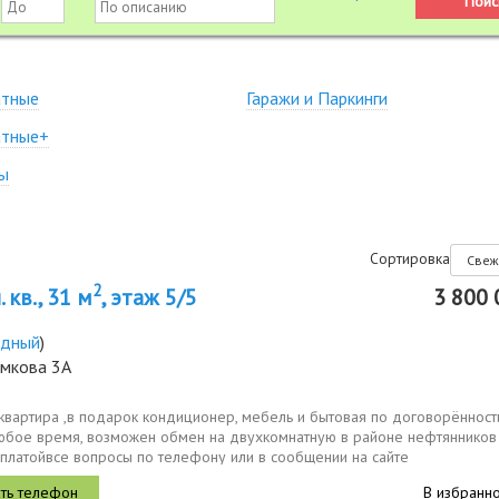
атные
Гаражи и Паркинги
атные+
ы
Сортировка
2
 кв., 31 м
, этаж 5/5
3 800 
здный
)
омкова 3А
квартира ,в подарок кондиционер, мебель и бытовая по договорённост
любое время, возможен обмен на двухкомнатную в районе нефтянников
платойвсе вопросы по телефону или в сообщении на сайте
В избранн