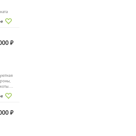
ната
ое
000 ₽
 уютная
ороны,
оты....
ое
000 ₽