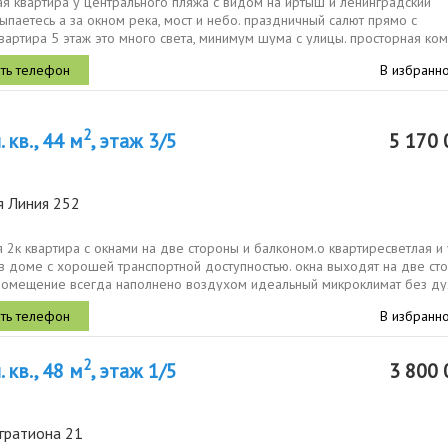
я квартира у центрального пляжа с видом на иртыш и ленинградский
ыпаетесь а за окном река, мост и небо. праздничный салют прямо с
вартира 5 этаж это много света, минимум шума с улицы. просторная ком
ухня...
В избранн
2
 кв., 44 м
, этаж 3/5
5 170 
я Линия 252
 2к квартира с окнами на две стороны и балконом.о квартиресветлая и
в доме с хорошей транспортной доступностью. окна выходят на две ст
помещение всегда наполнено воздухом идеальный микроклимат без дух
В избранн
2
 кв., 48 м
, этаж 1/5
3 800 
гратиона 21