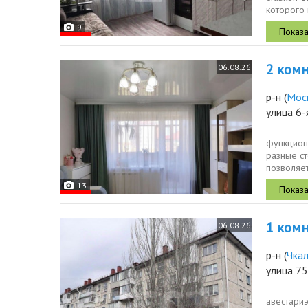
которого 
широкими.
9
2 комн.
06.08.26
р-н
(
Мос
улица 6-
функцион
разные с
позволяе
миникабин
13
1 комн.
06.08.26
р-н
(
Чка
улица 75
авестари