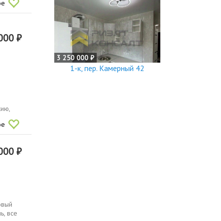
ое
000 ₽
3 250 000 ₽
1-к, пер. Камерный 42
ию,
ое
000 ₽
овый
ь, все