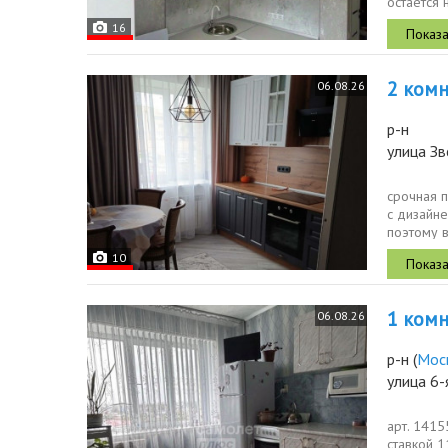
остается
никто...
16
2 комн.
06.08.26
р-н
улица З
срочная п
с дизайне
поэтому в
лифта....
10
1 комн.
06.08.26
р-н
(
Мос
улица 6-
арт. 141
ставкой 1