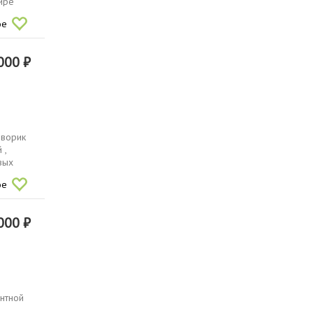
ире
ое
000 ₽
дворик
 ,
вых
ое
000 ₽
нтной