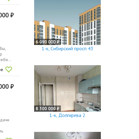
000 ₽
6 090 000 ₽
1-к, Сибирский просп 43
бы,
ор
ебя...
ое
000 ₽
8 300 000 ₽
1-к, Долгирева 2
сдачи
ть