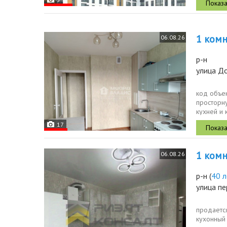
1 комн.
06.08.26
р-н
улица Д
код объе
просторну
кухней и
пол котор
17
1 комн.
06.08.26
р-н
(
40 л
улица пе
продается
кухонный 