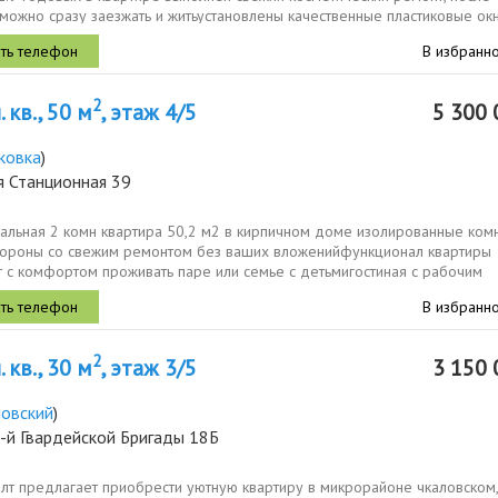
можно сразу заезжать и житьустановлены качественные пластиковые окн
..
В избранн
2
 кв., 50 м
, этаж 4/5
5 300 
ковка
)
я Станционная 39
альная 2 комн квартира 50,2 м2 в кирпичном доме изолированные ком
тороны со свежим ремонтом без ваших вложенийфункционал квартиры
т с комфортом проживать паре или семье с детьмигостиная с рабочим
етом 16,7 м2...
В избранн
2
 кв., 30 м
, этаж 3/5
3 150 
ловский
)
-й Гвардейской Бригады 18Б
элт предлагает приобрести уютную квартиру в микрорайоне чкаловском,