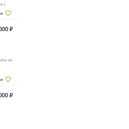
а с
ое
000 ₽
наты на
ое
000 ₽