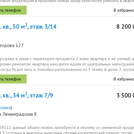
 новым владельцам.в прихожей новый шкаф купе.после ремонта в кварт
В избранн
2
 кв., 50 м
, этаж 3/14
8 200 
вездова 127
родажа в связи с переездом продается 2 комн. квартира в жк уютный 
рским ремонтом. квартира находится вдали от центральных магистралей
сегда будет тихо и спокойно.расположение на 3 этаже, в доме 2 грузо
В избранн
2
 кв., 34 м
, этаж 7/9
3 500 
ковка
)
я Ленинградская 8
559212 данный объект можно приобрести в ипотеку со сниженной проце
1.9 годовых в квартире выполнен свежий косметический ремонт, после