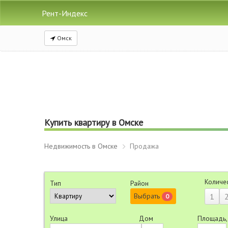
Рент-Индекс
Омск
Купить квартиру в Омске
Недвижимость в Омске
Продажа
Количе
Тип
Район
Выбрать
1
0
Улица
Дом
Площадь,