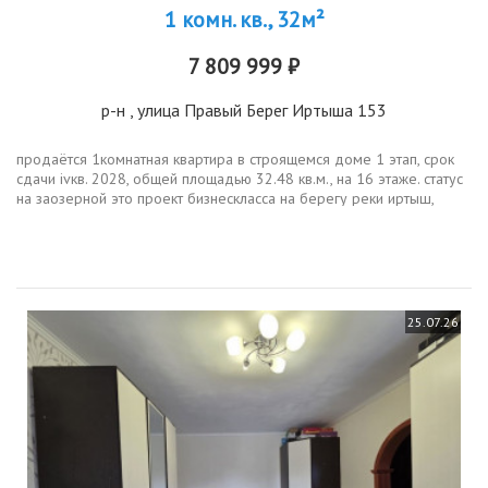
1 комн. кв., 32м²
7 809 999 ₽
р-н
, улица Правый Берег Иртыша 153
продаётся 1комнатная квартира в строящемся доме 1 этап, срок
сдачи ivкв. 2028, общей площадью 32.48 кв.м., на 16 этаже. статус
на заозерной это проект бизнескласса на берегу реки иртыш,
который формирует новую точку притяжения в омске.
уникальный...
25.07.26