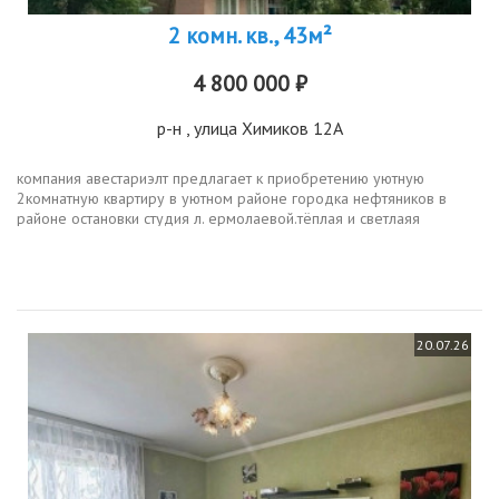
2 комн. кв., 43м²
4 800 000 ₽
р-н
, улица Химиков 12А
компания авестариэлт предлагает к приобретению уютную
2комнатную квартиру в уютном районе городка нефтяников в
районе остановки студия л. ермолаевой.тёплая и светлаяя
квартира находится на 5 этаже пятиэтажного кирпичного
дома.общая площадь...
20.07.26