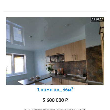
две...
31.07.26
1 комн. кв., 36м²
5 600 000 ₽
р-н
, улица проезд 3-й Амурский 3к1