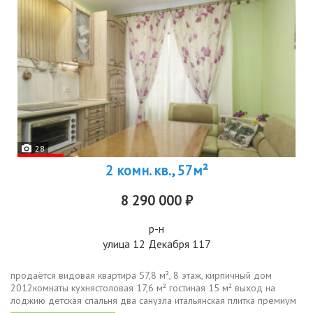
28
2 комн. кв., 57м²
8 290 000 ₽
р-н
улица 12 Декабря 117
продаётся видовая квартира 57,8 м², 8 этаж, кирпичный дом
2012комнаты кухнястоловая 17,6 м² гостиная 15 м² выход на
лоджию детская спальня два санузла итальянская плитка премиум
гардеробнаяоснащениевстроенная мебель, декор остаются.