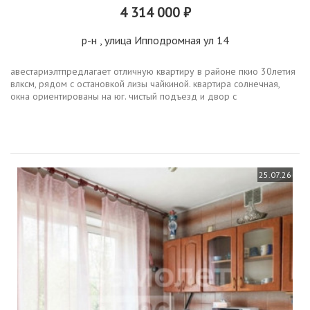
4 314 000 ₽
р-н
, улица Ипподромная ул 14
авестариэлтпредлагает отличную квартиру в районе пкио 30летия
влксм, рядом с остановкой лизы чайкиной. квартира солнечная,
окна ориентированы на юг. чистый подъезд и двор с
парковочными местами. перед домом расположен сквер
октябрьскийс лавочками...
25.07.26