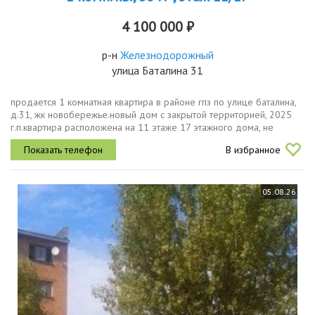
4 100 000 ₽
р-н
Железнодорожный
улица Баталина 31
продается 1 комнатная квартира в районе гпз по улице баталина,
д.31, жк новобережье.новый дом с закрытой территорией, 2025
г.п.квартира расположена на 11 этаже 17 этажного дома, не
угловая и не торцевая, с красивыми панорамными видовыми...
В избранное
05.08.26