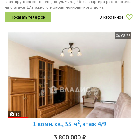
квартиру в жк континент, по ул. мира, 46 к2.квартира расположена
на 6 этаже 17этажного монолитнокирпичного дома
бизнескласса.общая площадь квартиры 43,6 кв.м. 2,4 кв.м.
В избранное
лоджия.комната 17 кв.м....
06.08.26
12
2
1 комн. кв., 35 м
, этаж 4/9
3 800 000 ₽