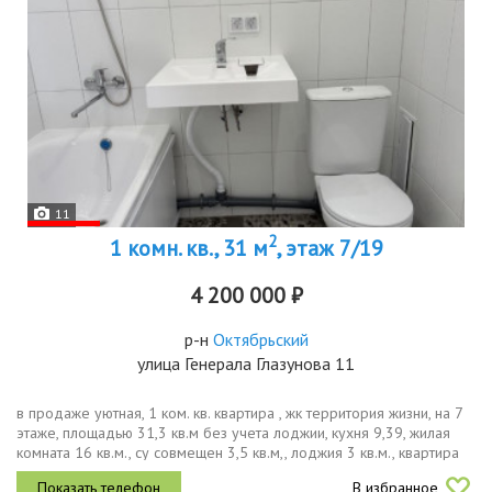
11
2
1 комн. кв., 31 м
, этаж 7/19
4 200 000 ₽
р-н
Октябрьский
улица Генерала Глазунова 11
в продаже уютная, 1 ком. кв. квартира , жк территория жизни, на 7
этаже, площадью 31,3 кв.м без учета лоджии, кухня 9,39, жилая
комната 16 кв.м., су совмещен 3,5 кв.м,, лоджия 3 кв.м., квартира
расположена на южную сторону, с шикарным видом на...
В избранное