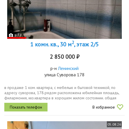
9
2
1 комн. кв., 30 м
, этаж 2/5
2 850 000 ₽
р-н
Ленинский
улица Суворова 178
в продаже 1 ком. квартира, с мебелью и бытовой техникой, по
адресу суворова, 178.рядом расположена юбилейная площадь,
филармония, ккз.квартира в хорошем жилом состоянии. общая
площадь 29.6 кв.м балкон кухня 6.6 кв.м, комната 16,4кв.м не
В избранное
угловая на...
05.08.26