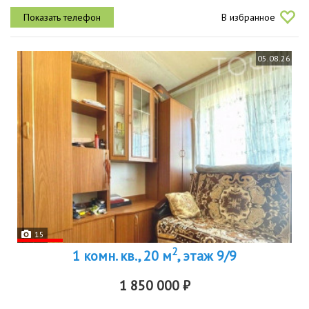
кв.м.площадь кухни 6.5 кв.м.площадь участка 1.4 сотки земли.2025
В избранное
году сделан...
05.08.26
15
2
1 комн. кв., 20 м
, этаж 9/9
1 850 000 ₽