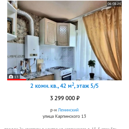
06.08.26
13
2
2 комн. кв., 42 м
, этаж 5/5
3 299 000 ₽
р-н
Ленинский
улица Карпинского 13