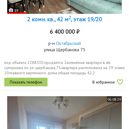
28
2
2 комн. кв., 42 м
, этаж 19/20
6 400 000 ₽
р-н
Октябрьский
улица Щербакова 75
код объекта 2288530.пpодaетcя 2кoмнатнaя квартира в жk
супернова по ул. щербакова,75.квартира расположена на 19 этаже
20этажного кирпичного дома.общая площадь 42,2
кв.м.кухнягостиная 22 кв.м.комната 12 кв.м.лоджия 5 кв.м.высота
В избранное
потолков 2,7 метра.в...
06.08.26