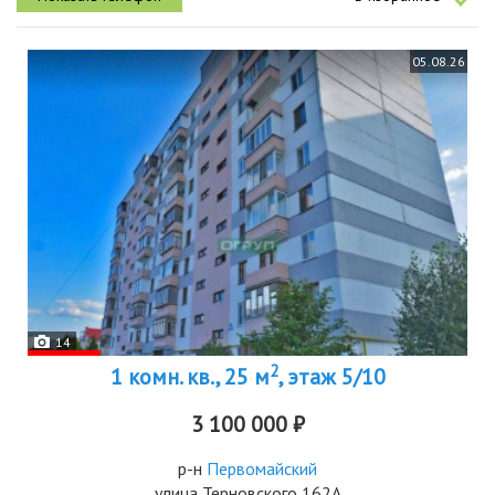
05.08.26
14
2
1 комн. кв., 25 м
, этаж 5/10
3 100 000 ₽
р-н
Первомайский
улица Терновского 162А