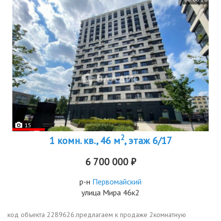
15
2
1 комн. кв., 46 м
, этаж 6/17
6 700 000 ₽
р-н
Первомайский
улица Мира 46к2
код объекта 2289626.предлагаем к продаже 2комнатную