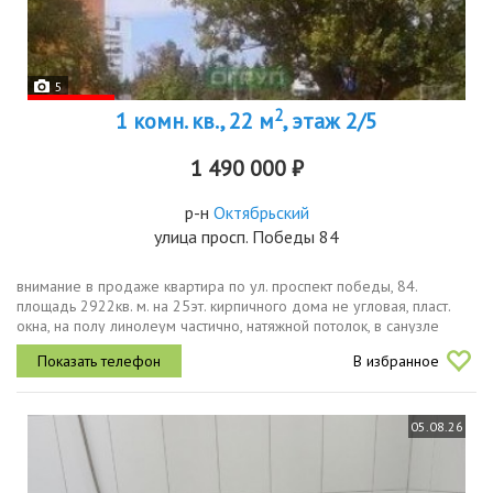
5
2
1 комн. кв., 22 м
, этаж 2/5
1 490 000 ₽
р-н
Октябрьский
улица просп. Победы 84
внимание в продаже квартира по ул. проспект победы, 84.
площадь 2922кв. м. на 25эт. кирпичного дома не угловая, пласт.
окна, на полу линолеум частично, натяжной потолок, в санузле
новый ремонт новая ванная, вся сантехника краны, смесители,
В избранное
трубы...
05.08.26