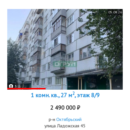
05.08.26
3
2
1 комн. кв., 27 м
, этаж 8/9
2 490 000 ₽
р-н
Октябрьский
улица Ладожская 45