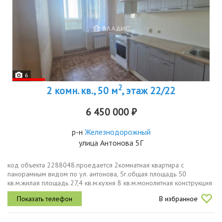
6
2
2 комн. кв., 50 м
, этаж 22/22
6 450 000 ₽
р-н
Железнодорожный
улица Антонова 5Г
код объекта 2288048.проедается 2комнатная квартира с
панорамным видом по ул. антонова, 5г.общая площадь 50
кв.м.жилая площадь 27,4 кв.м.кухня 8 кв.м.монолитная конструкция
и монолитные перекрытия обеспечивают надёжность и лучшую
В избранное
шумоизоляцию по...