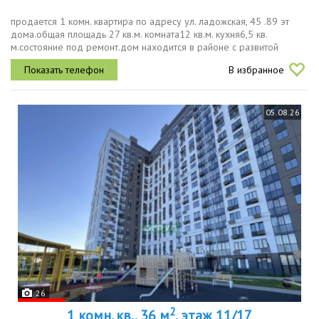
продается 1 комн. квартира по адресу ул. ладожская, 45 .89 эт
дома.общая площадь 27 кв.м. комната12 кв.м. кухня6,5 кв.
м.состояние под ремонт.дом находится в районе с развитой
инфраструктурой . рядом гимназия 13, школа 36, детские сады ,
В избранное
магазины...
05.08.26
26
2
1 комн. кв., 36 м
, этаж 11/17