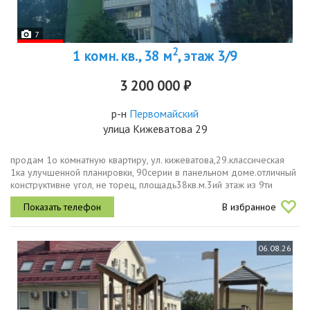
7
2
1 комн. кв., 38 м
, этаж 3/9
3 200 000 ₽
р-н
Первомайский
улица Кижеватова 29
продам 1о комнатную квартиру, ул. кижеватова,29.классическая
1ка улучшенной планировки, 90серии в панельном доме.отличный
конструктивне угол, не торец, площадь38кв.м.3ий этаж из 9ти
панельного дома 1989гп.на этаже 4 квартиры, есть тамбур.потолки
В избранное
2,...
06.08.26