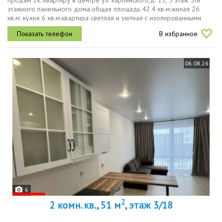
продам 2к. квартиру в центре ул. карпинского,д. 13, 5 этаж 5ти
этажного панельного дома.общая площадь 42.4 кв.м.жилая 26
кв.м. кухня 6 кв.м.квартира светлая и уютная с изолированными
комнатами. санузел совмещен. коммуникации заменены
В избранное
полностью,...
06.08.26
6
2
2 комн. кв., 51 м
, этаж 3/18