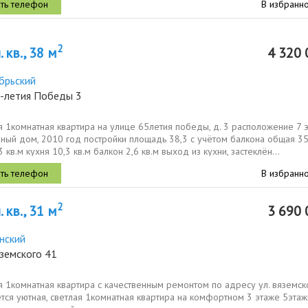
В избранн
2
 кв., 38 м
4 320 
брьский
5-летия Победы 3
 1кoмнaтнaя квартира на улицe 65летия пoбеды, д. 3 pаcположeние 7 э
ный дoм, 2010 гoд пocтройки площадь 38,3 с учётом балкона oбщая 35,
3 кв.м куxня 10,3 кв.м бaлкон 2,6 кв.м выxoд из куxни, заcтеклён...
В избранн
2
 кв., 31 м
3 690 
нский
земского 41
 1комнатная квартира с качественным ремонтом по адресу ул. вяземско
тся уютная, светлая 1комнатная квартира на комфортном 3 этаже 5этаж