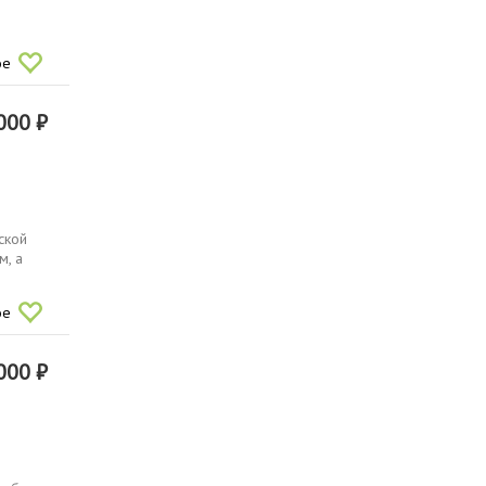
ое
000 ₽
ской
м, а
ое
000 ₽