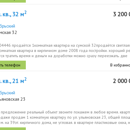
2
 кв., 32 м
3 200 
брьский
мская 32
04446 продаётся 1комнатная квартира на сумской 32продаётся светлая
комнатная квартира в кирпичном доме 2008 года постройки. хороший р
ся тратить время и деньги на доработки можно сразу переезжать. две
В избранн
2
 кв., 21 м
2 000 
брьский
ьяновская 23
о предложение реальный объект звоните покажем в любое время. кварт
одаже продам 1 комнатную квартиру по ул. ульяновская 23, общей пло
 м. на 39эт. кирпичного дома, не угловая. в квартире пластиковые окна, 