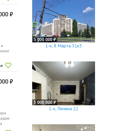
000 ₽
5 000 000 ₽
1-к, 8 Марта 31к3
 и
емонт
ое
000 ₽
3 000 000 ₽
1-к, Ленина 22
ира
щадью
на