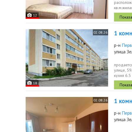
располож
кв.м.жила
квартиры.
12
1 комн.
02.08.26
р-н
Перв
улица З
продаетс
улице, 59
кухня 6.5
дома,...
18
1 комн.
02.08.26
р-н
Перв
улица З