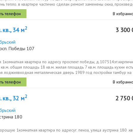
нь тепло. в квартире частично сделан ремонт заменены окна, произведе
В избранн
2
 кв., 34 м
3 300 
брьский
росп. Победы 107
я 1комнатная квартира по адресу проспект победы, д.107514эт.кирпич
кв.м. общая площадь 18 кв.м. жилая площадь 7 кв.м. площадь кухни ест
ая лоджиявходная металлическая дверь 1989 год постройки тамбур на
артиры...
В избранн
2
 кв., 32 м
2 750 
брьский
стрина 180
рошую 1комнaтная квaртиpa по адресуг. пенза, улица аустрина 180 .к