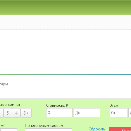
тиры
ство комнат
Стоимость, ₽
Этаж
2
3
4
5+
 м²
По ключевым словам