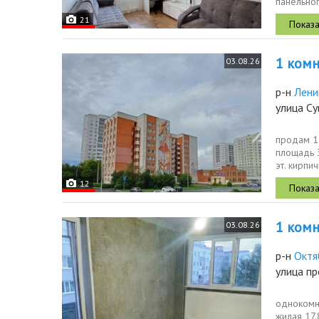
панельног
без...
21
1 комн.
03.08.26
р-н
Лени
улица С
продам 1 
площадь 3
эт. кирпи
12
1 комн.
03.08.26
р-н
Октя
улица пр
однокомна
жилая 17.