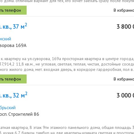
о дома. отличный вариант для тех, кто хочет заехать сразу после покуп
В избранн
2
 кв., 37 м
3 800 
нский
уворова 169А
к. квартиру на ул.суворова, 169а просторная квартира в центре города,
7,914,2 11,8 кв.м., не угловая, светлая, теплая, чистая, достойные сосед
чного жилого дома, мет. входная дверь, в коридоре гардеробная, пол в.
В избранн
2
 кв., 32 м
3 000 
брьский
осп. Строителей 86
тная квартира, 8 этаж 9ти этажного панельного дома, общая площадь 3
8, кухня 6.7, балкон. тамбур на две квартиры.комната светлая и просторн