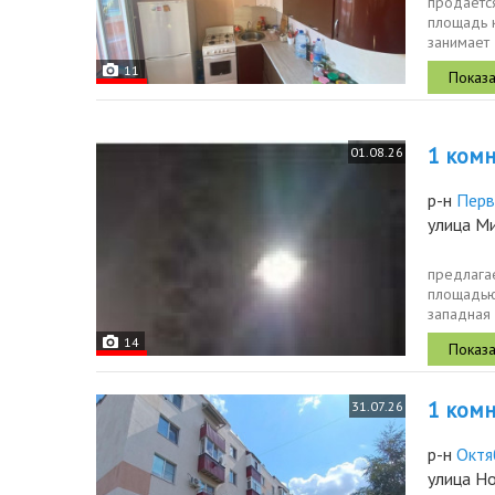
продается
площадь к
занимает 
11
1 комн.
01.08.26
р-н
Перв
улица М
предлага
площадью
западная 
предпочит
14
1 комн.
31.07.26
р-н
Октя
улица Н