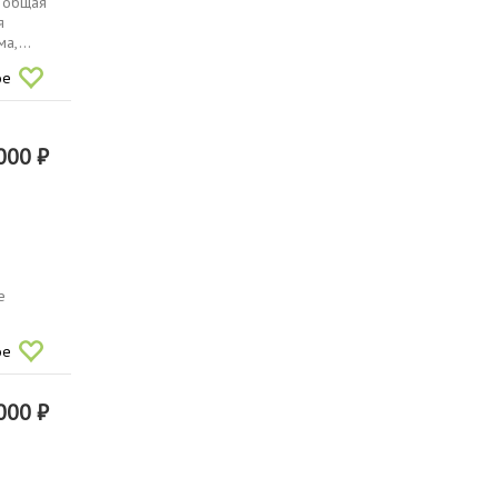
. общая
я
а,...
ое
000 ₽
й
е
ое
000 ₽