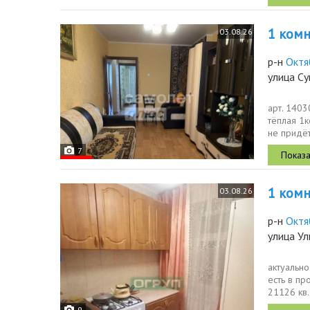
1 комн.
03.08.26
р-н
Октя
улица Су
арт. 1403
тёплая 1
не придёт
лоджии...
7
1 комн.
03.08.26
р-н
Октя
улица Ул
актуальн
есть в пр
21126 кв.
полу...
9