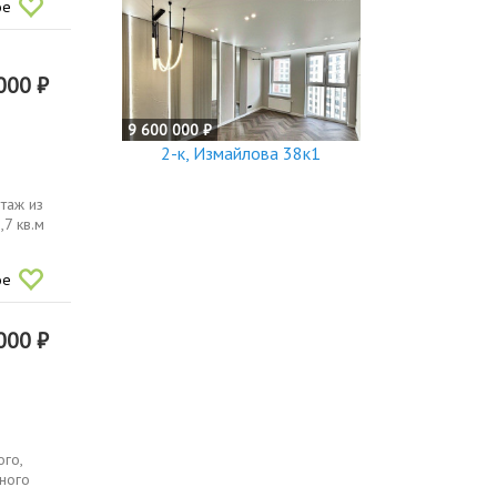
ое
000 ₽
9 600 000 ₽
2-к, Измайлова 38к1
таж из
7 кв.м
ое
000 ₽
го,
ного