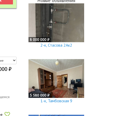
Новые объявления
8 000 000 ₽
2-к, Стасова 2Ак2
000 ₽
5 580 000 ₽
ющемся
1-к, Тамбовская 9
ое