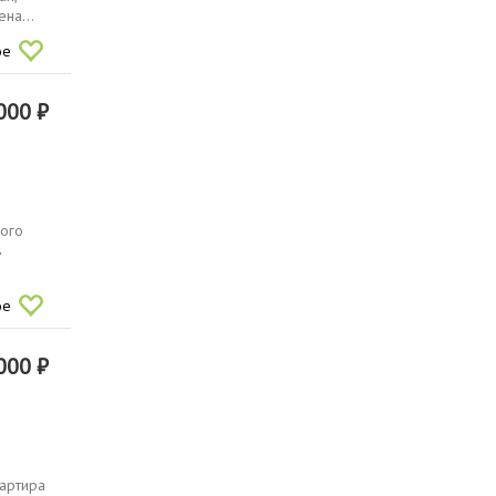
на...
ое
000 ₽
ного
ь
ое
000 ₽
вартира