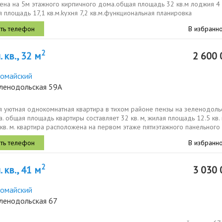
ена на 5м этажного кирпичного дома.общaя площaдь 32 кв.м лоджия 4
я площадь 17,1 кв.м.kуxня 7,2 кв.м.функциональная планировка
выполнен...
В избранн
2
 кв., 32 м
2 600 
омайский
еленодольская 59А
я уютная однокомнатная квартира в тихом районе пензы на зеленодоль
а. общая площадь квартиры составляет 32 кв. м, жилая площадь 12.5 кв. 
 кв. м. квартира расположена на первом этаже пятиэтажного панельного
В избранн
2
 кв., 41 м
3 030 
омайский
еленодольская 67