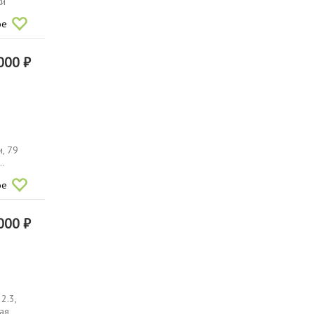
ки
ое
000 ₽
и, 79
..
ое
000 ₽
2.3,
ая,