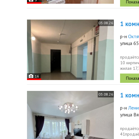
1 комн.
03.08.26
р-н
Октя
улица 6
продaётcя
10 киpпич
жилaя 17,
16
1 комн.
03.08.26
р-н
Лени
улица Вя
продаётся
41продаё