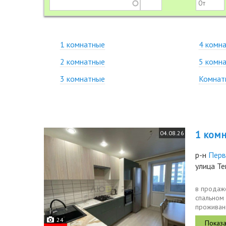
1 комнатные
4 комн
2 комнатные
5 комн
3 комнатные
Комнат
1 комн.
04.08.26
р-н
Перв
улица Те
в продаж
спальном 
проживани
спортивн
24