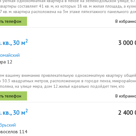
 уютная однокомнатная квартира в пензе на зеленодольской улице, 67
вартиры составляет 41 кв. м, из которых 18 кв. м жилая площадь, а кухн
7 кв. м. квартира расположена на 3м этаже пятиэтажного панельного дом
В избранн
2
 кв., 30 м
3 000 
омайский
ира 12
ем вашему вниманию привлекательную однокомнатную квартиру обще
 30.3 квадратных метров, расположенную в городе пенза, микрорайон
поляна, на улице мира, дом 12.жильё идеально подойдет тем, кто
ает размеренность и...
В избранн
2
 кв., 30 м
2 400 
брьский
овоселов 114