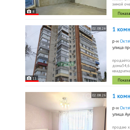
зимой оче
8
1 комн.
02.08.26
р-н
Октя
улица п
продаётс
дома34,6 
квадратн
четыре кв
11
1 комн.
02.08.26
р-н
Октя
улица Ау
продаю хо