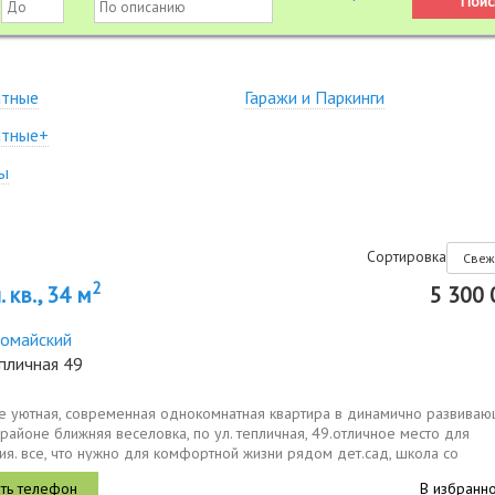
атные
Гаражи и Паркинги
атные+
ы
Сортировка
2
 кв., 34 м
5 300 
омайский
пличная 49
е уютная, современная однокомнатная квартира в динамично развива
районе ближняя веселовка, пo ул. тепличная, 49.отличное место для
я. все, что нужно для комфортной жизни рядом дет.сад, школа со
ыми площадками...
В избранн