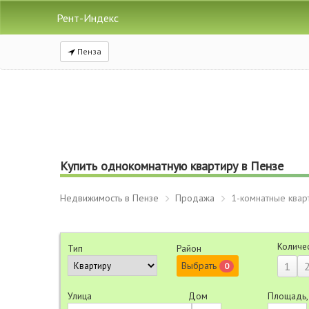
Рент-Индекс
Пенза
Купить однокомнатную квартиру в Пензе
Недвижимость в Пензе
Продажа
1-комнатные квар
Количе
Тип
Район
Выбрать
1
0
Улица
Дом
Площадь,