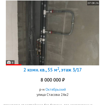
07.08.26
8
2
2 комн. кв., 55 м
, этаж 3/17
8 000 000 ₽
р-н
Октябрьский
улица Стасова 2Ак2