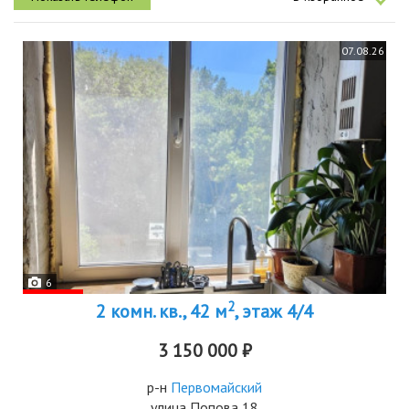
07.08.26
6
2
2 комн. кв., 42 м
, этаж 4/4
3 150 000 ₽
р-н
Первомайский
улица Попова 18