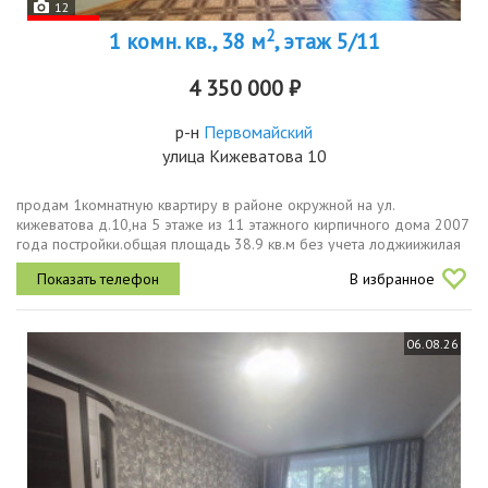
12
2
1 комн. кв., 38 м
, этаж 5/11
4 350 000 ₽
р-н
Первомайский
улица Кижеватова 10
продам 1комнатную квартиру в районе окружной на ул.
кижеватова д.10,на 5 этаже из 11 этажного кирпичного дома 2007
года постройки.общая площадь 38.9 кв.м без учета лоджиижилая
площадь 18.2 кв.мкухня 10.7 кв.мквартира в хорошем жилом
В избранное
состоянии,...
06.08.26