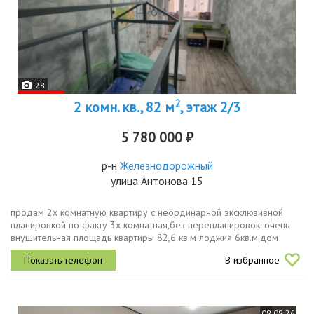
28
2
2 комн. кв., 82 м
, этаж 2/3
5 780 000 ₽
р-н
Железнодорожный
улица Антонова 15
продам 2х комнатную квартиру с неординарной эксклюзивной
планировкой по факту 3х комнатная,без перепланировок. очень
внушительная площадь квартиры 82,6 кв.м лоджия 6кв.м.дом
кирпичный,этаж средний,состояние частично ремонт,расположение
В избранное
дома...
08.08.26