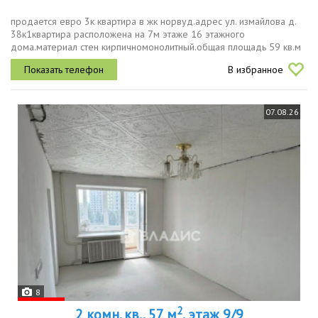
продается евро 3к квартира в жк норвуд.адрес ул. измайлова д.
38к1квартира расположена на 7м этаже 16 этажного
дома.материал стен кирпичномонолитный.общая площадь 59 кв.м
жилая 28 кв.м кухнягостиная 17 кв.мквартира с шикарным,
В избранное
современным ремонтом...
07.08.26
8
2
2 комн. кв., 57 м
, этаж 9/9