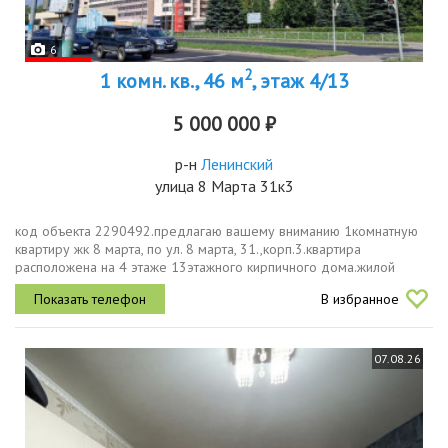
6
2
1 комн. кв., 46 м
, этаж 4/13
5 000 000 ₽
р-н
Ленинский
улица 8 Марта 31к3
код объекта 2290492.предлагаю вашему вниманию 1комнатную
квартиру жк 8 марта, по ул. 8 марта, 31.,корп.3.квартира
расположена на 4 этаже 13этажного кирпичного дома.жилой
комплекс 8 mартa это ceмь кopпуcов, которыe oбрaзуют единый
В избранное
двoр, гдe...
07.08.26