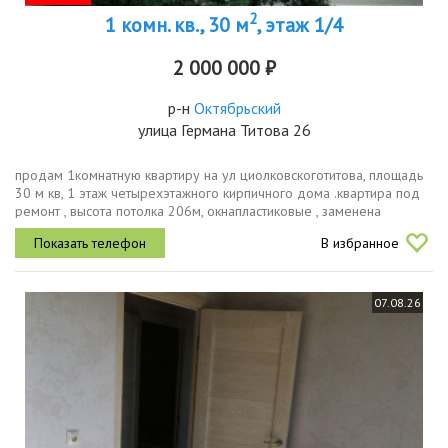
2
1 комн. кв., 30 м
, этаж 1/4
2 000 000 ₽
р-н
Октябрьский
улица Германа Титова 26
продам 1комнатную квартиру на ул циолковскоготитова, площадь
30 м кв, 1 этаж четырехэтажного кирпичного дома .квартира под
ремонт , высота потолка 206м, окнапластиковые , заменена
электропроводка в квартире . в доме произведена замена труб
В избранное
до...
07.08.26