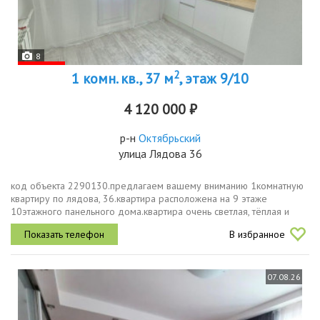
8
2
1 комн. кв., 37 м
, этаж 9/10
4 120 000 ₽
р-н
Октябрьский
улица Лядова 36
код объекта 2290130.предлагаем вашему вниманию 1комнатную
квартиру по лядова, 36.квартира расположена на 9 этаже
10этажного панельного дома.квартира очень светлая, тёплая и
уютная.общая площадь 37,3 кв.м. с учетом балконакухня 6,7
В избранное
кв.м.комната 18...
07.08.26