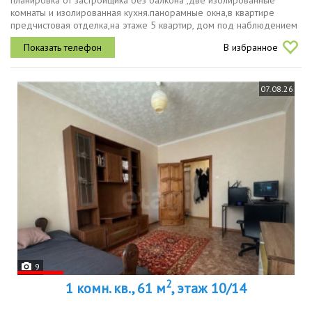
планировка от застройщика без балкона ,две изолированные
комнаты и изолированная кухня.панорамные окна,в квартире
предчистовая отделка,на этаже 5 квартир, дом под наблюдением
видеокамер и видео консьерж, рядом универсам 175, дс буртасы.
В избранное
большая...
07.08.26
9
2
1 комн. кв., 61 м
, этаж 10/14