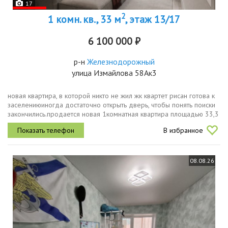
17
2
1 комн. кв., 33 м
, этаж 13/17
6 100 000 ₽
р-н
Железнодорожный
улица Измайлова 58Ак3
новая квартира, в которой никто не жил жк квартет рисан готова к
заселениюиногда достаточно открыть дверь, чтобы понять поиски
закончились.продается новая 1комнатная квартира площадью 33,3
м² на 13 этаже в жк квартет от застройщика рисан.главное...
В избранное
08.08.26