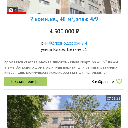
7
2
2 комн. кв., 48 м
, этаж 4/9
4 500 000 ₽
р-н
Железнодорожный
улица Клары Цеткин 51
продаётся светлая, уютная двухкомнатная квартира 48 м² на 4м
этаже 9этажного дома отличный вариант для семьи и разумных
инвестиций.преимуществаизолированная, функциональная
планировка максимум комфорта и приватности.свежий ремонт из
В избранное
современных...
07.08.26