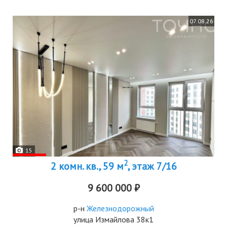
07.08.26
15
2
2 комн. кв., 59 м
, этаж 7/16
9 600 000 ₽
р-н
Железнодорожный
улица Измайлова 38к1