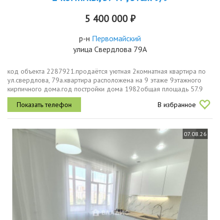
5 400 000 ₽
р-н
Первомайский
улица Свердлова 79А
код объекта 2287921.продаётся уютная 2комнатная квартира по
ул.свердлова, 79а.квартира расположена на 9 этаже 9этажного
кирпичного дома.год постройки дома 1982общая площадь 57.9
кв.мжилая площадь 33.8 кв.мплощадь кухни 7.5 кв.мсостояние...
В избранное
07.08.26