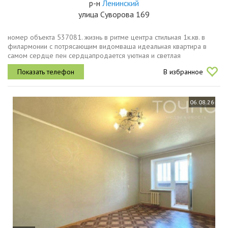
р-н
Ленинский
улица Суворова 169
номер объекта 537081. жизнь в ритме центра стильная 1к.кв. в
филармонии с потрясающим видомваша идеальная квартира в
самом сердце пен сердцапродается уютная и светлая
однокомнатная квартира по адресу ул. суворова, 169. это лучший
В избранное
выбор для тех, кто...
06.08.26