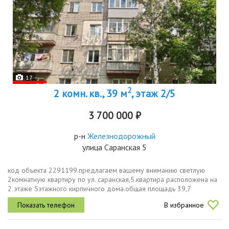
17
2
2 комн. кв., 39 м
, этаж 2/5
3 700 000 ₽
р-н
Железнодорожный
улица Саранская 5
код объекта 2291199.предлагаем вашему вниманию светлую
2комнатную квартиру по ул. саранская,5.квартира расположена на
2 этаже 5этажного кирпичного дома.общая площадь 39,7
кв.мизолированные комнаты 14,1 и 11,7 кв.м дарят личное
В избранное
пространство, а окна...