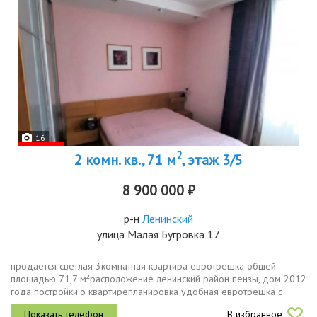
16
2
2 комн. кв., 71 м
, этаж 3/5
8 900 000 ₽
р-н
Ленинский
улица Малая Бугровка 17
продаётся светлая 3комнатная квартира евротрешка общей
площадью 71,7 м²расположение ленинский район пензы, дом 2012
года постройки.о квартирепланировка удобная евротрешка с
просторной общей гостиной.этаж 3й из 5 этажей кирпичного дома.
В избранное
это...