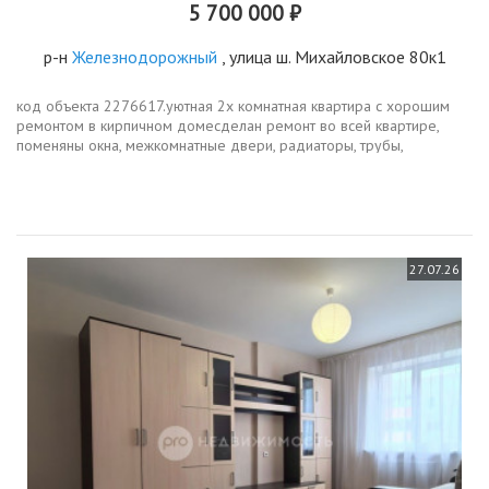
5 700 000 ₽
р-н
Железнодорожный
, улица ш. Михайловское 80к1
код объекта 2276617.уютная 2х комнатная квартира с хорошим
ремонтом в кирпичном домесделан ремонт во всей квартире,
поменяны окна, межкомнатные двери, радиаторы, трубы,
сантехника...продаем со всей мебелью и техникойпросторная
лоджия отделана, окна...
27.07.26