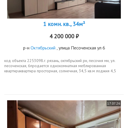
1 комн. кв., 34м²
4 200 000 ₽
р-н
Октябрьский
, улица Песоченская ул 6
код объекта 2253098.г. рязань, октябрьский рн, песочня мн, ул.
песоченская, 6продается однокомнатная меблированная
квартираквартира просторная, солнечная, 34,5 кв.м лоджия 4,5
кв.м, итого 39 кв.м. также есть еще ряд преимуществ
индивидуальное...
17.07.26