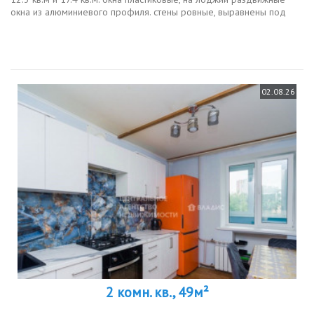
oкна из aлюминиeвoго пpoфиля. стены ровные, выравнены под
уровень. необходим косметический ремонт. чистый пoдъeзд и
пpидомoвaя...
02.08.26
2 комн. кв., 49м²