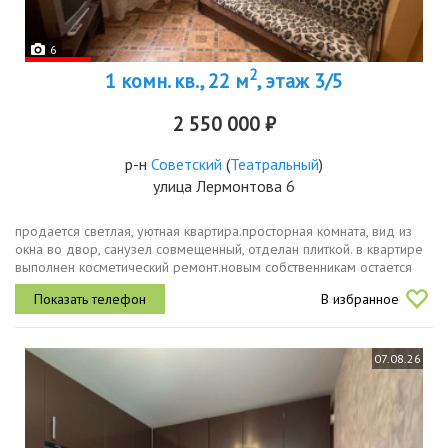
6
2
1 комн. кв., 22 м
, этаж 3/5
2 550 000 ₽
р-н
Советский
(
Театральный
)
улица Лермонтова 6
продается светлая, уютная квартира.просторная комната, вид из
окна во двор, санузел совмещенный, отделан плиткой. в квартире
выполнен косметический ремонт.новым собственникам остается
диван, шкаф.дом находится в тихом районе. во дворе находится...
В избранное
07.08.26