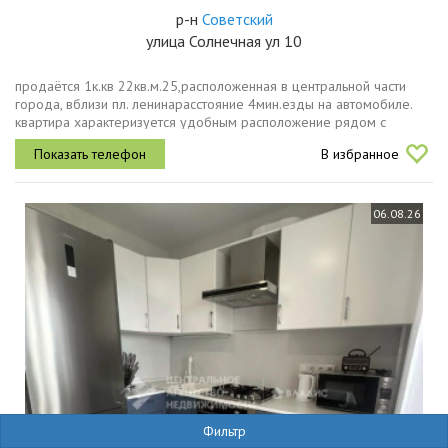
р-н
Советский
улица Солнечная ул 10
продаётся 1к.кв 22кв.м.25,расположенная в центральной части
города, вблизи пл. ленинарасстояние 4мин.езды на автомобиле.
квартира характеризуется удобным расположение рядом с
основными городскими объектами инфраструктурыдетс. сад,
В избранное
поликлиника,...
06.08.26
Фильтр