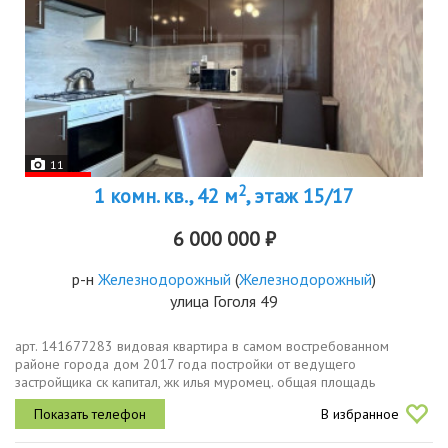
11
2
1 комн. кв., 42 м
, этаж 15/17
6 000 000 ₽
р-н
Железнодорожный
(
Железнодорожный
)
улица Гоголя 49
арт. 141677283 видовая квартира в самом востребованном
районе города дом 2017 года постройки от ведущего
застройщика ск капитал, жк илья муромец. общая площадь
квартиры 39 м2 3.5 м2 тёплая лоджия. индивидуальная система
В избранное
отопления котел в квартире...