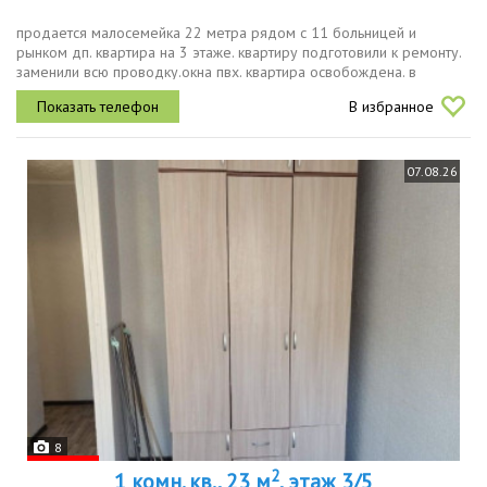
продается малосемейка 22 метра рядом с 11 больницей и
рынком дп. квартира на 3 этаже. квартиру подготовили к ремонту.
заменили всю проводку.окна пвх. квартира освобождена. в
собственности с 2002 года.долгов и ипотеки нет.
В избранное
07.08.26
8
2
1 комн. кв., 23 м
, этаж 3/5