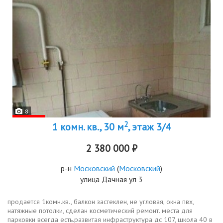
8
2
1 комн. кв., 30 м
, этаж 3/4
2 380 000 ₽
р-н
Московский
(
Московский
)
улица Дачная ул 3
продается 1комн.кв., балкон застеклен, не угловая, окна пвх,
натяжные потолки, сделан косметический ремонт. места для
парковки всегда есть.развитая инфраструктура дс 107, школа 40 в