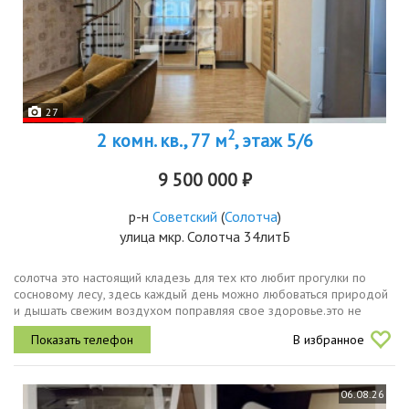
27
2
2 комн. кв., 77 м
, этаж 5/6
9 500 000 ₽
р-н
Советский
(
Солотча
)
улица мкр. Солотча 34литБ
солотча это настоящий кладезь для тех кто любит прогулки по
сосновому лесу, здесь каждый день можно любоваться природой
и дышать свежим воздухом поправляя свое здоровье.это не
просто место, настоящее санаторный рай, где пешие маршруты до
В избранное
реки оки и...
06.08.26