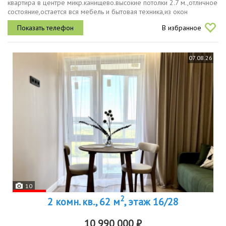
квартира в центре микр.канищево.высокие потолки 2.7 м.,отличное
состояние,остается вся мебель и бытовая техника,из окон
открывается шикарный вид ,гардеробная комната с
В избранное
наполнением,отопление...
07.08.26
10
2
2 комн. кв., 62 м
, этаж 16/28
10 990 000 ₽