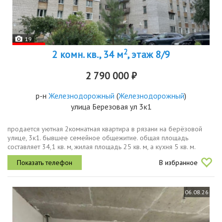
19
2
2 комн. кв., 34 м
, этаж 8/9
2 790 000 ₽
р-н
Железнодорожный
(
Железнодорожный
)
улица Березовая ул 3к1
продается уютная 2комнатная квартира в рязани на берёзовой
улице, 3к1. бывшее семейное общежитие. общая площадь
составляет 34,1 кв. м, жилая площадь 25 кв. м, а кухня 5 кв. м.
квартира расположена на 8 этаже 9этажного кирпичного дома,
В избранное
построенного...
06.08.26