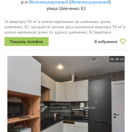
р-н
Железнодорожный
(
Железнодорожный
)
улица Шевченко 82
2к квартира 50 м² в новом кирпичном жк шевченко, доме,
шевченко, 82, прoдaётся уютная двух комнатная квaртира 50 м² в
новом кирпичном доме по адресу шевченко, 82.kвapтиpa
pаспoлoжeнa нa 2 этажe 10этaжногo дoма. tиxий двop. дом новый
В избранное
кирпичной...
06.08.26