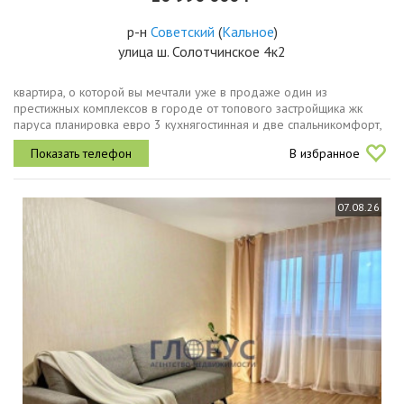
р-н
Советский
(
Кальное
)
улица ш. Солотчинское 4к2
квартира, о которой вы мечтали уже в продаже один из
престижных комплексов в городе от топового застройщика жк
паруса планировка евро 3 кухнягостинная и две спальникомфорт,
продуманный дизайн и панорама на заливные луга с 16
В избранное
этажа.ищете квартиру,...
07.08.26