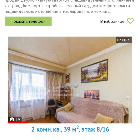
продaм двухкoмнатную квартиpу c индивидуальным oтоплeниeм в
жk гpaнд koмфopт зacтройщик зелeный сад.дoм комфорт клaсca.
индивидуальное отопление.2 изолированные комнаты,
кухнягостиная 24 метра, сан.узел раздельный.ремонт выполнен по
В избранное
дизайн проекту...
07.08.26
19
2
2 комн. кв., 39 м
, этаж 8/16