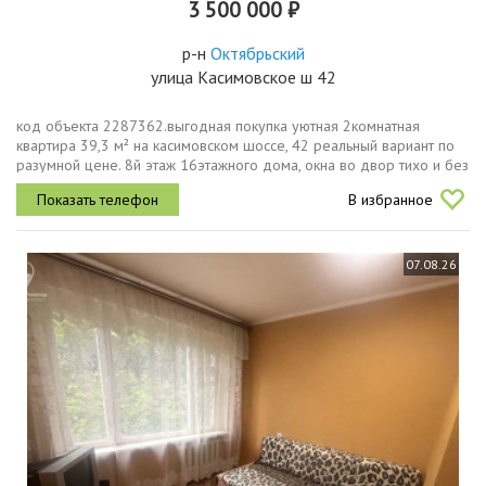
3 500 000 ₽
р-н
Октябрьский
улица Касимовское ш 42
код объекта 2287362.выгодная покупка уютная 2комнатная
квартира 39,3 м² на касимовском шоссе, 42 реальный вариант по
разумной цене. 8й этаж 16этажного дома, окна во двор тихо и без
лишнего шума городских трасс. простое и удобное жильё, где
В избранное
можно...
07.08.26