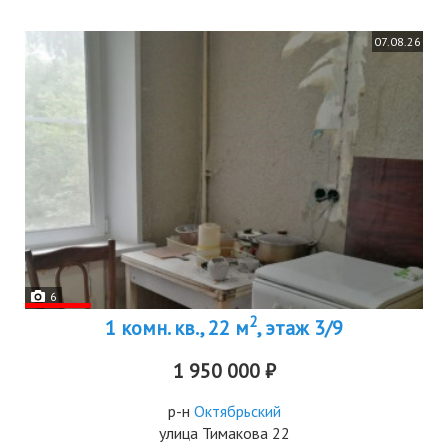
07.08.26
6
2
1 комн. кв., 22 м
, этаж 3/9
1 950 000 ₽
р-н
Октябрьский
улица Тимакова 22