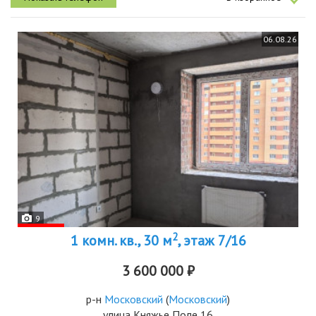
06.08.26
9
2
1 комн. кв., 30 м
, этаж 7/16
3 600 000 ₽
р-н
Московский
(
Московский
)
улица Княжье Поле 16