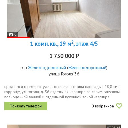
5
2
1 комн. кв., 19 м
, этаж 4/5
1 750 000 ₽
р-н
Железнодорожный
(
Железнодорожный
)
улица Гоголя 36
продаётся квартирастудия гостиничного типа площадью 18,8 м² в
горроще, ул. гоголя, д. 36.отдельная квартира со своим санузлом,
полноценной ванной и отдельной кухонной зоной.квартира
расположена на комфортном 4м этаже пятиэтажного дома. в
В избранное
основной...
07.08.26