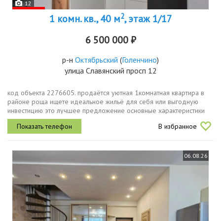
12
2
1 комн. кв., 40 м
, этаж 1/17
6 500 000 ₽
р-н
Октябрьский
(
Голенчино
)
улица Славянский просп 12
код объекта 2276605. продаётся уютная 1комнатная квартира в
районе роща ищете идеальное жильё для себя или выгодную
инвестицию это лучшее предложение основные характеристики
общая площадь 40,2 кв. м жилая площадь 14,3 кв. м просторная
В избранное
кухня 15 кв....
06.08.26