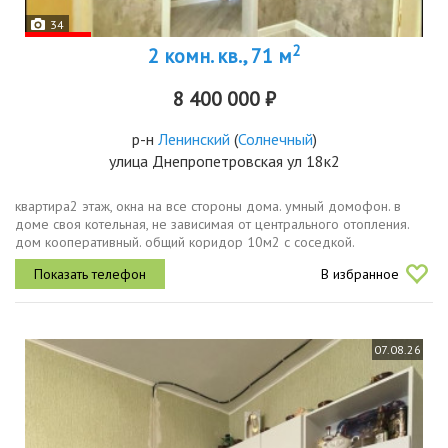
34
2
2 комн. кв., 71 м
8 400 000 ₽
р-н
Ленинский
(
Солнечный
)
улица Днепропетровская ул 18к2
квартира2 этаж, окна на все стороны дома. умный домофон. в
доме своя котельная, не зависимая от центрального отопления.
дом кооперативный. общий коридор 10м2 с соседкой.
используется для хранения санок, коляски и пр. на окнах решетки
В избранное
для...
07.08.26