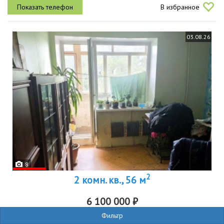
всегда тепло, всегда горячая вода. коммунальные услуги
В избранное
существенно...
03.08.26
8
2
2 комн. кв., 56 м
6 100 000 ₽
Фильтр
р-н
Ленинский