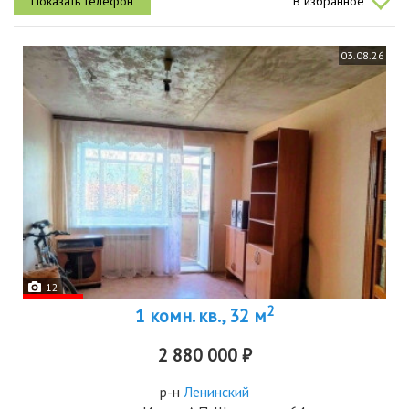
В избранное
космодемьянской, д.18. этаж 5...
03.08.26
12
2
1 комн. кв., 32 м
2 880 000 ₽
р-н
Ленинский