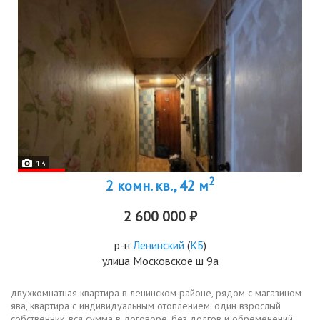
13
2
2 комн. кв., 42 м
2 600 000 ₽
р-н
Ленинский
(
КБ
)
улица Московское ш 9а
двухкомнатная квaртиpа в ленинском районе, рядом с магазином
ява, квартира с индивидуальным отоплением. один взрослый
собственник, вся сумма в договоре, без долгов и обременений,