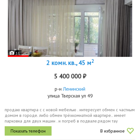
11
2
2 комн. кв., 45 м
5 400 000 ₽
р-н
Ленинский
улица Тверская ул 49
продаю квартира с с новой мебелью . интересует обмен с частным
домом в городе. либо обмен трёхкомнатной квартире.. имеет
парковка для двух машин . и погреб в подвале.рядом тау
галерея.садик школа рядом.евро ремонт .мебел и техника все
В избранное
новый . все...