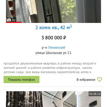
10
2
2 комн. кв., 42 м
3 800 000 ₽
р-н
Ленинский
улица Школьная ул 21
продаётся двухкомнатная квартира, в районе между второй и
третьей дачной .в районе развитая инфраструктура , школы
детские сады . все виды магазинов, маркетплейсов, аптек и
прочего.в пешей доступности комплекс сокол в котором есть все
В избранное
для спорта и...
04.08.26