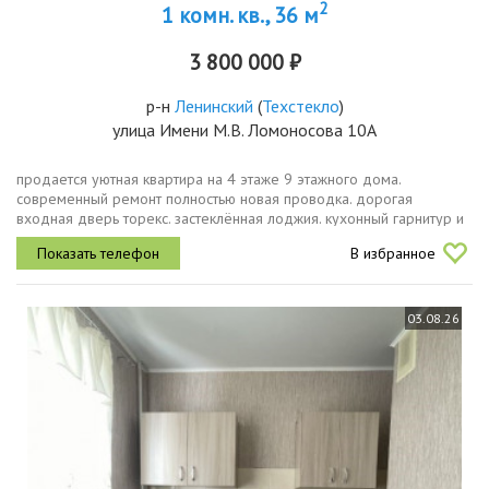
2
1 комн. кв., 36 м
3 800 000 ₽
р-н
Ленинский
(
Техстекло
)
улица Имени М.В. Ломоносова 10А
продается уютная квартира на 4 этаже 9 этажного дома.
современный ремонт полностью новая проводка. дорогая
входная дверь торекс. застеклённая лоджия. кухонный гарнитур и
два шкафа остаются новым владельцам также кондиционер и
В избранное
водонагреватель. во...
03.08.26