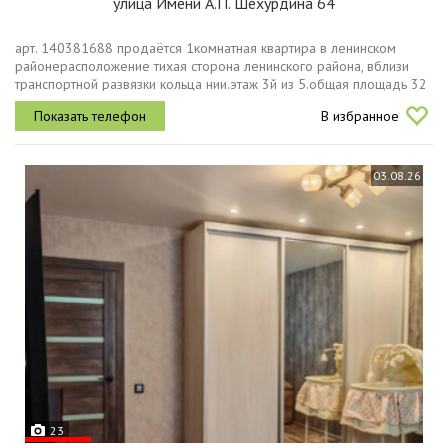
улица Имени А.П. Шехурдина 64
арт. 140381688 продаётся 1комнатная квартира в ленинском
районерасположение тихая сторона ленинского района, вблизи
транспортной развязки кольца нии.этаж 3й из 5.общая площадь 32
кв. м.особенности квартирыустановлены пластиковые окна
В избранное
обеспечивают...
03.08.26
23