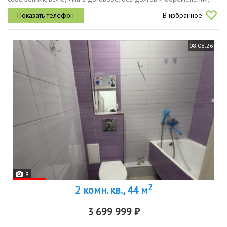
подходит под любую форму расчетов ипотека, мат капитал,
В избранное
военный...
08.08.26
8
2
2 комн. кв., 44 м
3 699 999 ₽