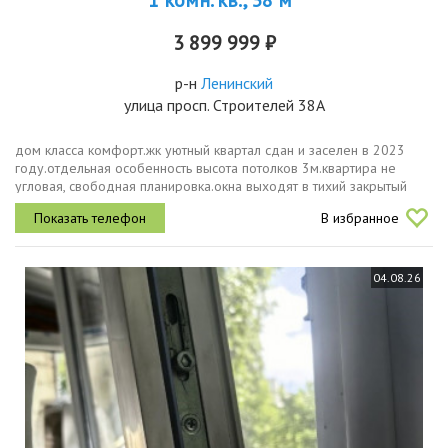
1 комн. кв., 38 м
3 899 999 ₽
р-н
Ленинский
улица просп. Строителей 38А
дом класса комфорт.жк уютный квартал сдан и заселен в 2023
году.отдельная особенность высота потолков 3м.квартира не
угловая, свободная планировка.окна выходят в тихий закрытый
двор.в квартире установлены хорошие пластиковые окна с
В избранное
двухкамерными...
04.08.26