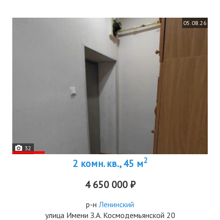
05.08.26
32
2
2 комн. кв., 45 м
4 650 000 ₽
р-н
Ленинский
улица Имени З.А. Космодемьянской 20