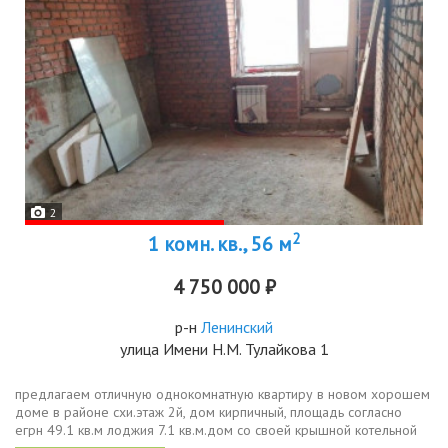
2
2
1 комн. кв., 56 м
4 750 000 ₽
р-н
Ленинский
улица Имени Н.М. Тулайкова 1
предлагаем отличную однокомнатную квартиру в новом хорошем
доме в районе схи.этаж 2й, дом кирпичный, площадь согласно
егрн 49.1 кв.м лоджия 7.1 кв.м.дом со своей крышной котельной