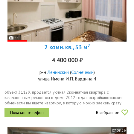
11
2
2 комн. кв., 53 м
4 400 000 ₽
р-н
Ленинский
(
Солнечный
)
улица Имени И.П. Бардина 4
объект 31129. продается уютная 2комнатная квартира с
качественным ремонтом в доме 2012 года постройкивозможен
обменесли вы ищете квартиру, в которую можно заехать сразу
после покупки и не тратить время и деньги на ремонт, обратите
В избранное
внимание на этот...
07.08.26