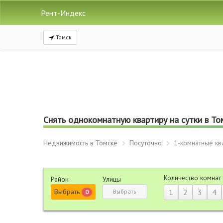
Рент-Индекс
Томск
Снять однокомнатную квартиру на сутки в То
Недвижимость в Томске
Посуточно
1-комнатные кв
Количество комнат
Район
Улицы
Выбрать
1
2
3
4
Выбрать
0