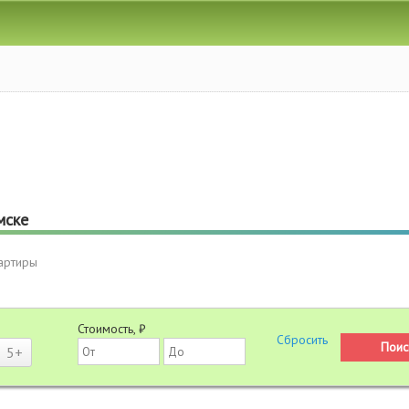
мске
артиры
Стоимость, ₽
5+