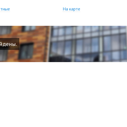
атные
На карте
айдены.